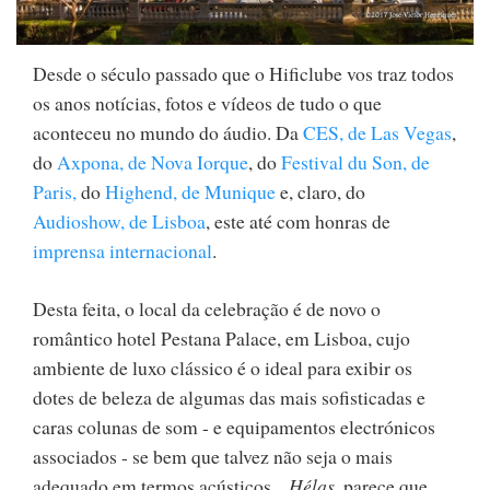
Desde o século passado que o Hificlube vos traz todos
os anos notícias, fotos e vídeos de tudo o que
aconteceu no mundo do áudio. Da
CES, de Las Vegas
,
do
Axpona, de Nova Iorque
, do
Festival du Son, de
Paris,
do
Highend, de Munique
e, claro, do
Audioshow, de Lisboa
, este até com honras de
imprensa internacional
.
Desta feita, o local da celebração é de novo o
romântico hotel Pestana Palace, em Lisboa, cujo
ambiente de luxo clássico é o ideal para exibir os
dotes de beleza de algumas das mais sofisticadas e
caras colunas de som - e equipamentos electrónicos
associados - se bem que talvez não seja o mais
adequado em termos acústicos...
Hélas
, parece que