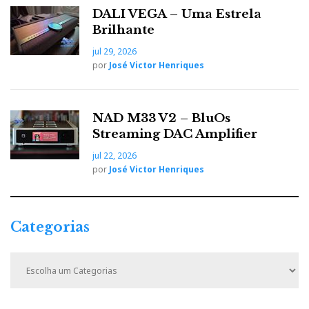
Sorteio Hificlube 2018
.
DALI VEGA – Uma Estrela
Brilhante
jul 29, 2026
F
T
G
L
Like it? Share it.
por
José Victor Henriques
a
w
o
i
P
NAD M33 V2 – BluOs
c
i
o
n
Streaming DAC Amplifier
i
jul 22, 2026
e
t
g
k
por
José Victor Henriques
n
b
t
l
e
t
Categorias
o
e
e
d
e
C
a
o
r
+
I
r
t
e