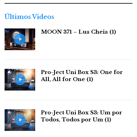
k
n
g
e
o
r
Últimos Videos
s
i
a
MOON 371 – Lua Cheia (1)
t
s
Pro-Ject Uni Box S3: One for
All, All for One (1)
Pro-Ject Uni Box S3: Um por
Todos, Todos por Um (1)