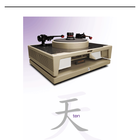
Delaudio - Monitor Audio Series 6G
Delfim Yanez e as Monitor Audio Silver G6 com
amplificação Roxsan K3 (foto obtida no auditório da
Delaudio, em Carnaxide)