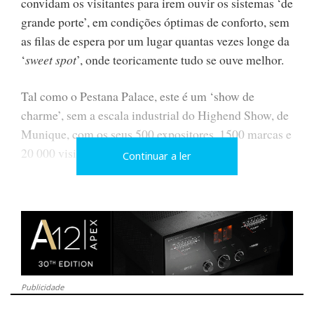
convidam os visitantes para irem ouvir os sistemas ‘de
grande porte’, em condições óptimas de conforto, sem
as filas de espera por um lugar quantas vezes longe da
‘
sweet spot
’, onde teoricamente tudo se ouve melhor.
Tal como o Pestana Palace, este é um ‘show de
charme’, sem a escala industrial do Highend Show, de
Munique, com os seus 500 expositores, 1500 marcas e
20 000 visitantes.
Continuar a ler
Nota: De 10 a 13 de Maio, JVH vai estar presente
pelo 30º ano consecutivo no Highend Show para lhe
contar tudo sobre as novidades de 2018.
O audioshow, de Lisboa, também não é parco em
novidades, que os principais distribuidores se
Publicidade
esforçam por apresentar todos os anos; muito menos