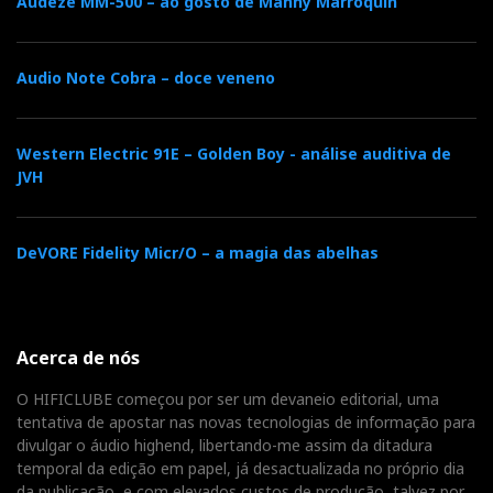
Audeze MM-500 – ao gosto de Manny Marroquin
Audio Note Cobra – doce veneno
Western Electric 91E – Golden Boy - análise auditiva de
JVH
DeVORE Fidelity Micr/O – a magia das abelhas
Acerca de nós
O HIFICLUBE começou por ser um devaneio editorial, uma
tentativa de apostar nas novas tecnologias de informação para
divulgar o áudio highend, libertando-me assim da ditadura
temporal da edição em papel, já desactualizada no próprio dia
da publicação, e com elevados custos de produção, talvez por