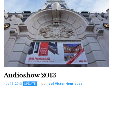
Ajasom - mbl 101 E - radialstrahler
Audioshow 2013
nov 15, 2013
UPDATE
por
José Victor Henriques
mbl 101E radialstrahler com fonte e amplificação mbl Noble
(foto obtida no auditório da Ajasom - Damaia