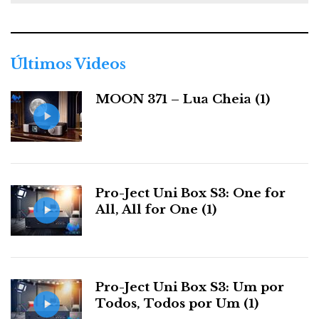
e
g
o
r
Últimos Videos
i
a
MOON 371 – Lua Cheia (1)
s
O pequeno esquilo procura comida no relvado do cemitério,
Pro-Ject Uni Box S3: One for
indiferente aos turistas que disparam sobre tudo o que
All, All for One (1)
mexe...
Pro-Ject Uni Box S3: Um por
Todos, Todos por Um (1)