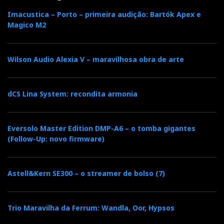
Imacustica – Porto – primeira audição: Bartók Apex e
Magico M2
WOM, a grande montra do hifi de luxo em NY (ver
reportagem em Artigos Relacionados)
Wilson Audio Alexia V – maravilhosa obra de arte
Neste contexto, a WOM Townhouse, no Soho, passa a
ser uma visita obrigatória para todos os audiófilos que
passem por NY (ver reportagem integral, seguindo os
dCS Lina System: recondita armonia
links abaixo). Só não se esqueça da marcação prévia,
porque tal como nos restaurantes da moda, a lista de
Eversolo Master Edition DMP-A6 – o tomba gigantes
espera é longa…
(Follow-Up: novo firmware)
Astell&Kern SE300 – o streamer de bolso (7)
Hifi and the City Episode 1: Luxury audio as guest
star
Trio Maravilha da Ferrum: Wandla, Oor, Hypsos