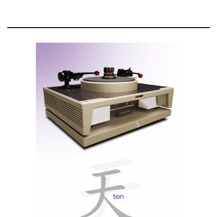
Nave central da Igreja de St.Patrick, na 5ªAv em NY.
Regresso ao ’Ground Zero’
No local exacto onde antes se erguiam as Torres
Gémeas, foi construindo o ‘9/11 Memorial’, composto
por duas enormes cascatas rectangulares em granito
negro, inseridas num jardim de carvalhos, cujas folhas
caídas no Outono formam um tapete fofo para os
milhares de visitantes, e renascem todas as
Primaveras, vestindo-se de verde que simboliza a
esperança na redenção.