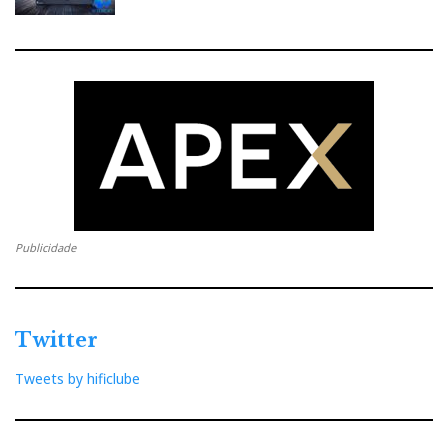
A natureza encontra sempre forma de resistir ao mal que lhe
tentam inflingir.
As montras da 5ªAvenida
Publicidade
Twitter
Tweets by hificlube