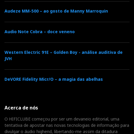
http://www.hificlube.net/pt/artigos/noticias/world-
Audeze MM-500 – ao gosto de Manny Marroquin
of-mcintosh-new-york.aspx
Audio Note Cobra – doce veneno
Hifi and the
City Episode 2: a special press
conference with collective presentations of new
Western Electric 91E – Golden Boy - análise auditiva de
products at the WOM Townhouse
JVH
http://www.hificlube.net/pt/artigos/noticias/world-
DeVORE Fidelity Micr/O – a magia das abelhas
of-mcintosh-new-york-episode-two.aspx
Acerca de nós
Hifi and the City - Episode 3 (and last): Eat, Listen
O HIFICLUBE começou por ser um devaneio editorial, uma
and Love
tentativa de apostar nas novas tecnologias de informação para
divulgar o áudio highend, libertando-me assim da ditadura