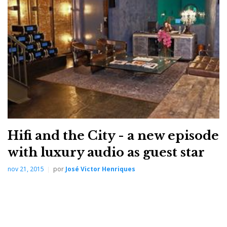
nosso, manda pregar o amor, a paz e a compreensão
entre os homens.
Pode haver muitas ideias de Deus; do Diabo só
conheço uma: é a personificação do Mal. E esta
chacina só pode ter sido obra sua. Por isso rezei: Pai
nosso, que estais no Céu, livrai-nos do mal. Amén.’
Hifi and the City - a new episode
with luxury audio as guest star
nov 21, 2015
por
José Victor Henriques