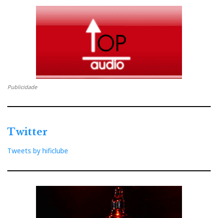
Naim ND5-Xs: leitor de rede de entrada para dar cartas no
Publicidade
streaming: UPnP streaming, AirPlay, Chromecast,
Bluetooth aptX HD, Spotify, Connect, Tidal - e ainda Roon!
Twitter
Tweets by hificlube