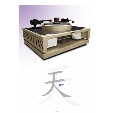
A Audioquest disponibilizou para audição toda a sua
colecção de auscultadores, incluindo este NightOwl Carbon.