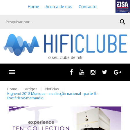
S
Home
Acerca de nós
Contacto
k
i
search
p
t
o
c
o
n
o seu clube de hifi
t
e
n
Facebook
Youtube
Instagram
Twitter
Goog
t
Home
Artigos
Notícias
Highend 2018 Munique - a selecção nacional - parte 6 -
Esotérico/Smartaudio