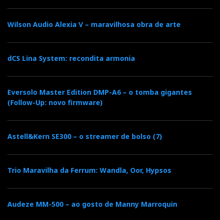
e
t
g
k
n
Wilson Audio Alexia V – maravilhosa obra de arte
b
t
l
e
t
o
e
e
d
e
dCS Lina System: recondita armonia
o
r
+
I
r
Eversolo Master Edition DMP-A6 – o tomba gigantes
(Follow-Up: novo firmware)
k
n
e
s
Astell&Kern SE300 – o streamer de bolso (7)
t
Trio Maravilha da Ferrum: Wandla, Oor, Hypsos
Audeze MM-500 – ao gosto de Manny Marroquin