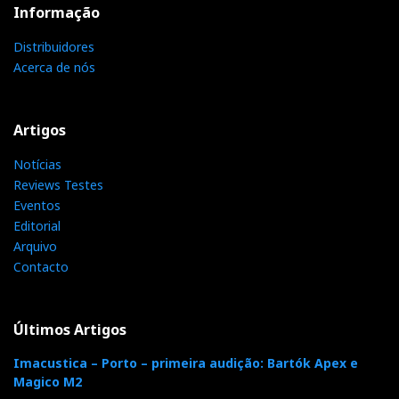
Informação
Distribuidores
Acerca de nós
Distribuidor
Relacionado :
Smartaudio
Artigos
Representação, Importação e
Notícias
Distribuição de Produtos e Acessórios para Audio, Vídeo e
Reviews Testes
Informática.
Eventos
Editorial
Arquivo
Contacto
F
T
G
L
Like it? Share it.
a
w
o
i
P
Últimos Artigos
c
i
o
n
Imacustica – Porto – primeira audição: Bartók Apex e
i
Magico M2