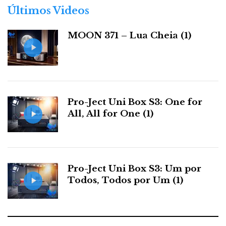
r
Últimos Videos
i
a
MOON 371 – Lua Cheia (1)
s
Pro-Ject Uni Box S3: One for
All, All for One (1)
Naim Statement, provavelmente um dos melhores
amplificadores do mundo, que tiram finalmente das Utopia
todo o sumo, com um grave extenso e controlado como
nunca se ouviu antes.
Pro-Ject Uni Box S3: Um por
Todos, Todos por Um (1)