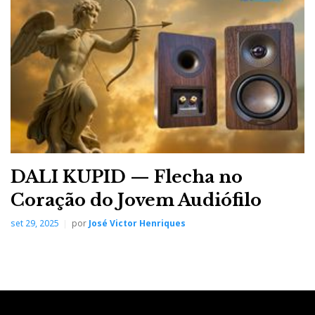
A Quad apresentou a novidade dos auscultadores - não, não
são electrostáticos, são planarmagnéticos - e uma 'enorme'
surpresa: o protótipo (não estava a tocar) do que será a
nova coluna electrostática QUAD XL, que utiliza + dois
painéis que a originaL ESL63.
Para ler a reportagem integral do Highend 2018
em 13 Partes clique
AQUI
.
DALI KUPID — Flecha no
Coração do Jovem Audiófilo
set 29, 2025
por
José Victor Henriques
Distribuidor
Relacionado : Esoterico
Representação, Importação e
Distribuição de Produtos e Acessórios
para Audio, Vídeo e Informática.