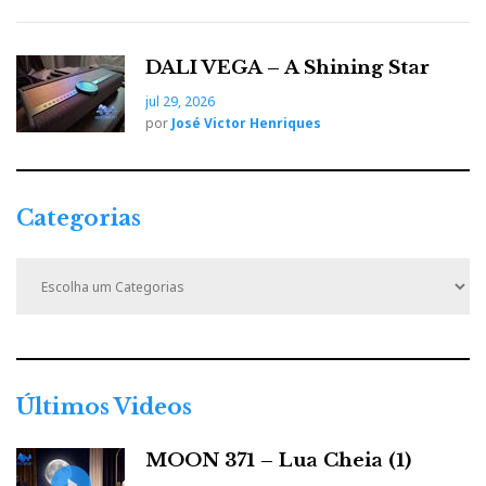
DALI VEGA – A Shining Star
jul 29, 2026
por
José Victor Henriques
Categorias
C
a
t
e
g
o
r
Últimos Videos
i
a
MOON 371 – Lua Cheia (1)
s