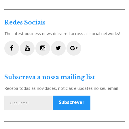
o
e
e
d
e
o
r
+
I
r
Redes Sociais
k
n
The latest business news delivered across all social networks!
e
s
F
Y
I
T
G
t
a
o
n
w
o
c
u
s
i
o
Subscreva a nossa mailing list
e
t
t
t
g
b
u
a
t
l
Receba todas as novidades, notícias e updates no seu email.
o
b
g
e
e
o
e
r
r
P
Subscrever
k
a
l
m
u
s