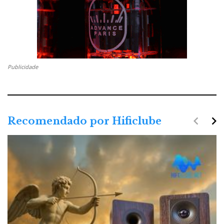
Publicidade
navigate_before
navigate_next
Recomendado por Hificlube