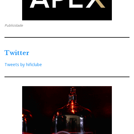
Publicidade
Twitter
Tweets by hificlube