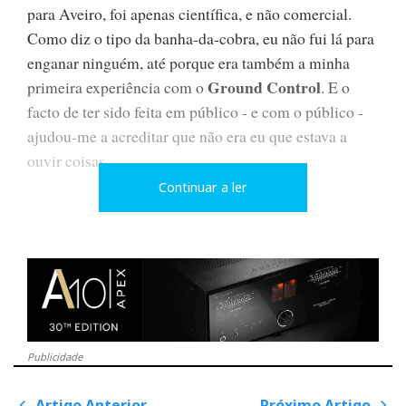
para Aveiro, foi apenas científica, e não comercial.
Como diz o tipo da banha-da-cobra, eu não fui lá para
enganar ninguém, até porque era também a minha
Ground Control
primeira experiência com o
. E o
facto de ter sido feita em público - e com o público -
ajudou-me a acreditar que não era eu que estava a
ouvir coisas.
Continuar a ler
Aquilo tem de facto um efeito positivo (e reversível!)
no som das colunas: o foco, a definição e o silêncio de
fundo melhoram audivelmente. Mas afinal o que é o
Ground Control
?
Publicidade
Artigo Anterior
Próximo Artigo