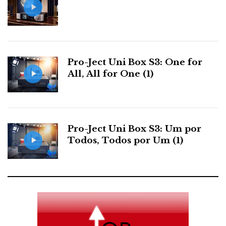
uma asneira, que lhe foi concedida, mas não utilizou
por pudor. Ou como deixou escapar há uns anos na
rádio em directo um conhecido locutor:
cum
c*******, senhores ouvintes!...
Pro-Ject Uni Box S3: One for
All, All for One (1)
Mais definição, mais controlo, mais espaço, mais
silêncio, mais informação. E basta retirar os
acessórios para tudo voltar para trás, o que significa
Pro-Ject Uni Box S3: Um por
que estão lá a fazer alguma coisa...
Todos, Todos por Um (1)
Os preços andam entre os 150 e os 250 dólares. Não é
preciso alterar nada, soldar nada, pelo que não perde a
garantia das colunas. E eu acho que quem resolver
importar isto (ou comprar directamente), pode dar-se
ao luxo de fazer uma campanha de “experimente hoje,