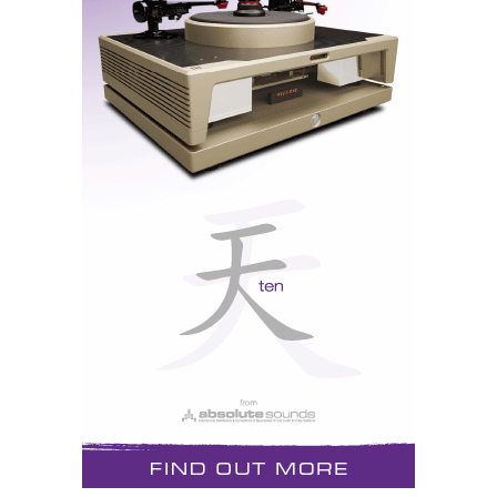
ou integrado. As minhas experiências dizem-me que
só as versões para coluna/amp produzem um efeito
imediatamente audível.
Aparentemente, não passa de banha da cobra. Como é
que uma forquilha na ponta de um anel de fio
magnetizado de transformador, muito fino (num
loop
com 40 metros!) revestido de tecido, pode alterar –
para melhor – o som de uma coluna?
Beats me, really,
guys!
Bom, talvez não passe afinal um filtro RF. A
Audioprism diz que é uma terra virtual, eu diria antes
uma terra-de-bolso, que se pode levar para todo o
lado. Para o Hotel Melia, por exemplo, onde com tanta