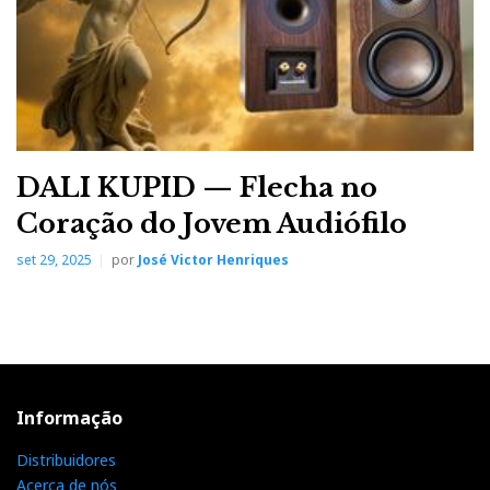
DALI KUPID — Flecha no
Coração do Jovem Audiófilo
set 29, 2025
por
José Victor Henriques
F
T
G
L
Like it? Share it.
a
w
o
i
P
Informação
c
i
o
n
i
Distribuidores
e
t
g
k
n
Acerca de nós