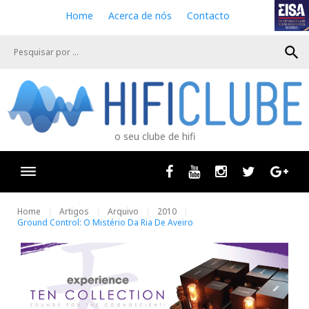
S
Home
Acerca de nós
Contacto
k
i
search
p
t
o
c
o
n
o seu clube de hifi
t
e
n
Facebook
Youtube
Instagram
Twitter
Goog
t
Home
Artigos
Arquivo
2010
Ground Control: O Mistério Da Ria De Aveiro