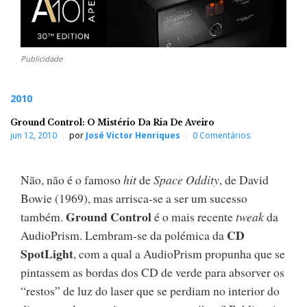
Publicidade
2010
Ground Control: O Mistério Da Ria De Aveiro
jun 12, 2010
por
José Victor Henriques
0 Comentários
Não, não é o famoso
hit
de
Space Oddity
, de David
Bowie (1969), mas arrisca-se a ser um sucesso
Ground Control
também.
é o mais recente
tweak
da
CD
AudioPrism. Lembram-se da polémica da
SpotLight
, com a qual a AudioPrism propunha que se
pintassem as bordas dos CD de verde para absorver os
“restos” de luz do laser que se perdiam no interior do