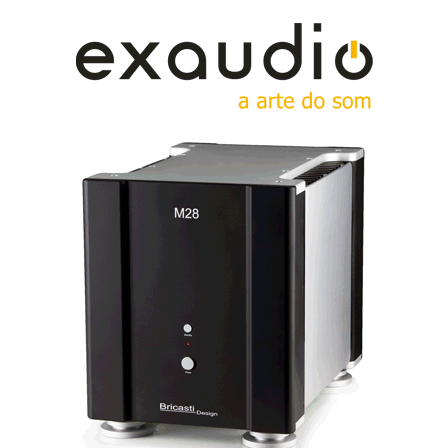
enterrada no quintal. Com uma terra desta qualidade,
Ground Control
o
não devia fazer qualquer diferença.
E, de facto, não faz a mesma diferença que todos nós
ouvimos em Aveiro. Mas num prédio de apartamentos
na cidade...
A Audioprism apenas comercializa a invenção, cujo
autor é Bud Purvine, o conhecido fabricante dos
transformadores O-Netics, que colaborou com a
McIntosh na época áurea dos amplificadores a
válvulas.
Na secção Media, os leitores podem abrir um pdf com
a explicação mais ou menos científica mais ou menos