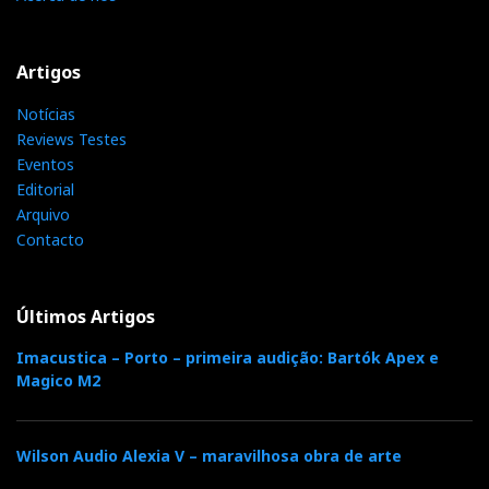
b
t
l
e
t
Artigos
o
e
e
d
e
Notícias
Reviews Testes
o
r
+
I
r
Eventos
Editorial
k
n
e
Arquivo
Contacto
s
Últimos Artigos
t
Imacustica – Porto – primeira audição: Bartók Apex e
Magico M2
Wilson Audio Alexia V – maravilhosa obra de arte