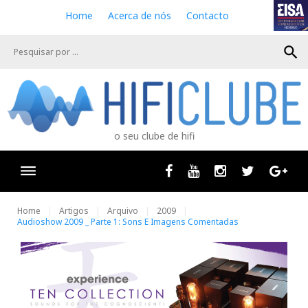
S
Home
Acerca de nós
Contacto
k
i
search
p
t
o
c
o
n
o seu clube de hifi
t
e
n
Facebook
Youtube
Instagram
Twitter
Goog
t
Home
Artigos
Arquivo
2009
Audioshow 2009 _ Parte 1: Sons E Imagens Comentadas