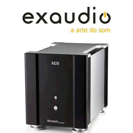
tanto como na sexta. E eis que com a fonte DCS
Scarlatti - Transporte, Conversor e Relógio; e
amplificação: Conrad Johnson – Pré Amplificador
CT5 e Amplificador ET250S, ouvi algo de muito raro.
Deolinda o i o ai