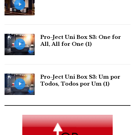
Pro-Ject Uni Box S3: One for
All, All for One (1)
Disparei a câmara às cegas no escurinho do cine-
AJASOM, e logo surgiram estes seres videófilos
Pro-Ject Uni Box S3: Um por
Todos, Todos por Um (1)
atentos aos Transformers que se exibiam no ecrã
(ver video em Media)
Na sexta, tinha assistido a um excerto dos Tranformers
na sala Sintra. O som pareceu-me apenas um
complemento da imagem que era excelente. Notei,