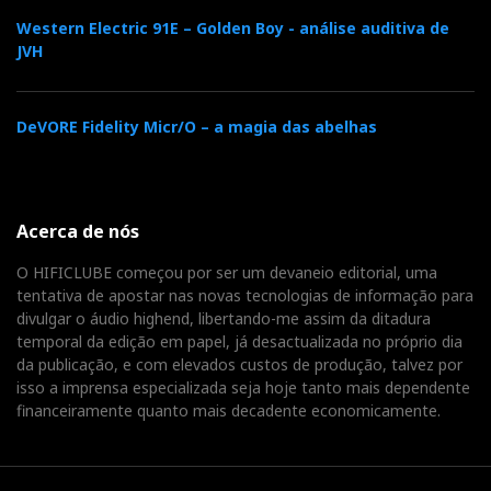
Mas, sendo a equipa a mesma, eu preferi o memorável
Western Electric 91E – Golden Boy - análise auditiva de
som do jogo em casa, isto é, nas instalações da própria
JVH
Delaudio (
ver reportagem
). Talvez porque, como
escrevi na altura:
DeVORE Fidelity Micr/O – a magia das abelhas
'
A sala é grande e introduz algum “blooming effect”
(eu escrevi blooming, não booming, atenção), que
favorece os registos ao vivo e as grandes orquestras,
Acerca de nós
conferindo-lhes escala'.
O HIFICLUBE começou por ser um devaneio editorial, uma
tentativa de apostar nas novas tecnologias de informação para
Há também demasiado lixo na corrente eléctrica dos
divulgar o áudio highend, libertando-me assim da ditadura
temporal da edição em papel, já desactualizada no próprio dia
hotéis e alguma sobrecarga, e isso pode ter alguma
da publicação, e com elevados custos de produção, talvez por
influência no resultado final. O tweeter de fita soou-
isso a imprensa especializada seja hoje tanto mais dependente
me um pouco 'verde' - seria um novo par de PL300?
financeiramente quanto mais decadente economicamente.