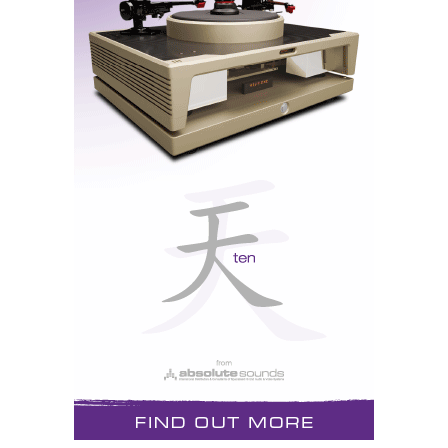
HOTEL PALÁCIO, ESTORIL
Numa época de crise financeira só comparável à do
pós-guerra, o Hotel Palácio do Estoril serviu de
novo de refúgio à aristocracia (do áudio). Se era de
um ambiente de luxo e dignidade que o
highend
precisava para mostrar a sua classe,
il n’y a plus
rien...