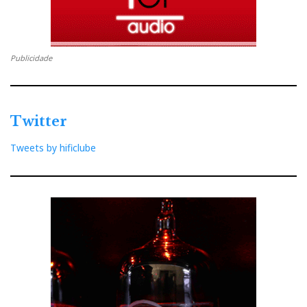
Publicidade
Twitter
Tweets by hificlube
Lembram as asas de uma nave futurista. Os botões,
cuja função específica (duplicada no controlo remoto
de metal) se ilumina de azul na janela discreta do
mostrador, são todos de tamanho igual e estão
encastrados numa fenda a toda a largura, apenas
interrompida pelo enorme botão de volume. A
regulação faz-se por passos de 1dB numa gama
máxima de atenuação de 63dB. O prévio é, portanto,