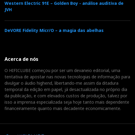
Western Electric 91E – Golden Boy - análise auditiva de
JVH
DeVORE Fidelity Micr/O – a magia das abelhas
Acerca de nós
O HIFICLUBE começou por ser um devaneio editorial, uma
tentativa de apostar nas novas tecnologias de informação para
divulgar o áudio highend, libertando-me assim da ditadura
temporal da edição em papel, já desactualizada no próprio dia
da publicação, e com elevados custos de produção, talvez por
isso a imprensa especializada seja hoje tanto mais dependente
Admito que as PL100, à medida que rodaram puxadas
financeiramente quanto mais decadente economicamente.
sem remorsos pelo Krell Evo 300, foram exibindo
uma postura diferente face às adversidades: mais
calmas, mais coesas, com mais substância harmónica.