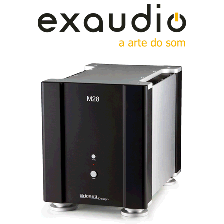
Em boa verdade, não se pode afirmar que o Pass INT-
150 é um amplificador de baixa potência: trata-se de
um integrado de Classe A/B, de 150W/c/8ohm, no
papel, que no terreno demonstrou possuir uma notável
saúde acústica e potência disponível q.b. face às
exigências a que o submeti. Mas a potência, embora
importante em casos específicos de colunas com
necessidades energéticas particulares, não é tudo.
Nelson Pass considera que a simetria do circuito, a
baixa distorção e a neutralidade são fundamentais.
Aliás, Nelson Pass vai mais longe ao defender que o
segredo de um bom amplificador está no “first watt”,
os outros vêm por acréscimo. E se utilizarmos colunas
(cornetas) de alta sensibilidade que os dispensem
tanto melhor.