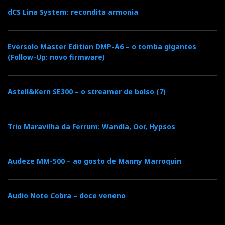
real. Admito que com certos discos a “vivacidade”
dCS Lina System: recondita armonia
pode raiar a “metalização”, mas a natureza do
transdutor de altas frequências nunca permitiu que
evoluísse para dureza ou agressividade”.
Eversolo Master Edition DMP-A6 – o tomba gigantes
(Follow-Up: novo firmware)
Por uma questão de coerência, mantive a mesma fonte
Astell&Kern SE300 – o streamer de bolso (7)
e cabos. Mas agora com a participação do INT-150, as
poucas críticas que tinha apontado às PL-100
deixaram de fazer sentido: o “toque de pimenta-
Trio Maravilha da Ferrum: Wandla, Oor, Hypsos
verde” foi substituído por especiarias menos
agressivas como a canela e a baunilha. E a
Audeze MM-500 – ao gosto de Manny Marroquin
metalização desapareceu por completo.
Audio Note Cobra – doce veneno
Passe de mágica?