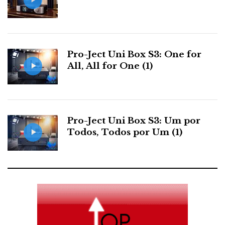
Pro-Ject Uni Box S3: One for
Sólido. Massivo. E ao mesmo tempo elegante e
All, All for One (1)
refinado. É curioso como corpo e alma se confundem
aqui. Esta descrição aplica-se assim tanto à estética
como ao som. O painel frontal em alumínio sólido
tem 16mm de espessura. E os dissipadores laterais,
Pro-Ject Uni Box S3: Um por
montados num ângulo de 45º, conferem-lhe
Todos, Todos por Um (1)
ferocidade e leveza.