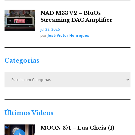
X (Classe A/B), consoante as suas necessidades
acústicas e disponibilidades financeiras. Com uma
NAD M33 V2 – BluOs
certeza: qualquer que seja a Classe, a classe dos Pass é
Streaming DAC Amplifier
sempre ao nível do estado da arte.
jul 22, 2026
por
José Victor Henriques
PASS LABS INT-150
Categorias
C
a
t
e
g
o
r
Últimos Videos
i
a
MOON 371 – Lua Cheia (1)
s