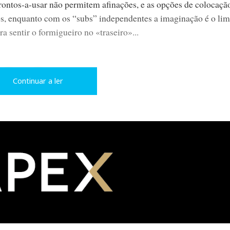
rontos-a-usar não permitem afinações, e as opções de colocaçã
s, enquanto com os “subs” independentes a imaginação é o limi
a sentir o formigueiro no «traseiro»...
L
P
Continuar a ler
i
i
n
n
k
t
e
e
d
r