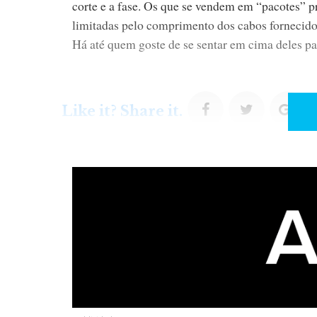
corte e a fase. Os que se vendem em “pacotes” p
limitadas pelo comprimento dos cabos fornecido
Há até quem goste de se sentar em cima deles par
F
T
G
Like it? Share it.
a
w
o
c
i
o
e
t
g
b
t
l
o
e
e