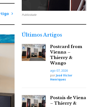
rtigo
Publicidade
P
r
ó
Últimos Artigos
x
i
Postcard from
m
Vienna –
o
Thierry &
A
Wango
r
ago 07, 2026
t
por
José Victor
i
Henriques
g
o
Postais de Viena
– Thierry &