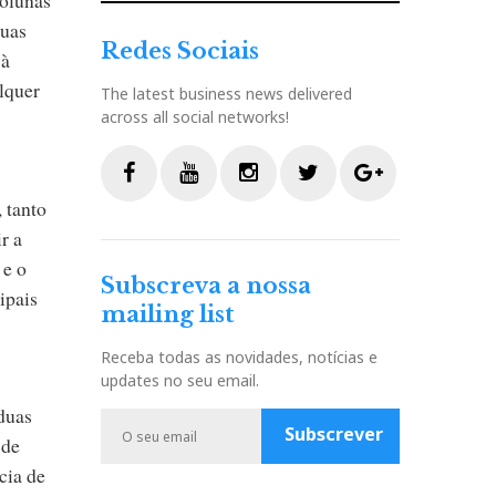
duas
Redes Sociais
 à
lquer
The latest business news delivered
across all social networks!
 tanto
F
Y
I
T
G
r a
a
o
n
w
o
 e o
c
u
s
i
o
Subscreva a nossa
e
t
t
t
g
ipais
mailing list
b
u
a
t
l
o
b
g
e
e
Receba todas as novidades, notícias e
o
e
r
r
P
updates no seu email.
k
a
l
(duas
m
u
Subscrever
 de
s
cia de