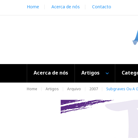
S
Home
Acerca de nós
Contacto
k
i
p
t
o
c
o
n
t
e
Acerca de nós
Artigos
Catego
n
t
Home
Artigos
Arquivo
2007
Subgraves Ou A G