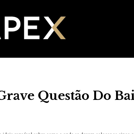
Grave Questão Do Ba
ideia razoável sobre como e onde se devem colocar as cinco 