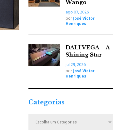
Wango
ago 07, 2026
por
José Victor
Henriques
DALI VEGA – A
Shining Star
jul 29, 2026
por
José Victor
Henriques
Categorias
C
a
t
e