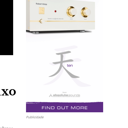
ixo
Publicidade
colunas