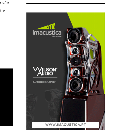
o são
te.