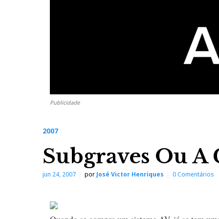
Publicidade
2007
Subgraves Ou A 
jun 24, 2007
por
José Victor Henriques
0 Comentários
Quando se compra um sistema AV, já se tem uma 