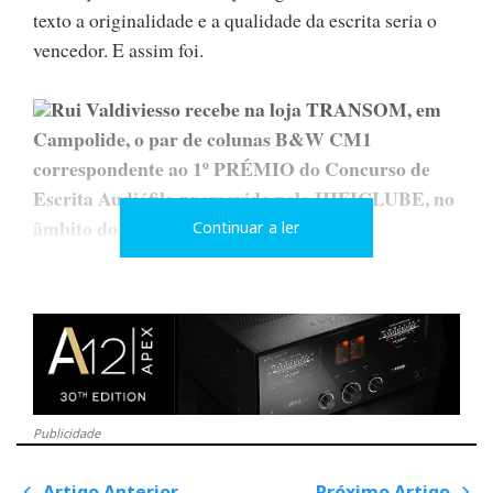
texto a originalidade e a qualidade da escrita seria o
vencedor. E assim foi.
Rui Valdiviesso recebe na loja TRANSOM, em
Campolide, o par de colunas B&W CM1
correspondente ao 1º PRÉMIO do Concurso de
Escrita Audiófila promovido pelo HIFICLUBE, no
âmbito do HIFISHOW 2007.
Continuar a ler
1º PRÉMIO
O AR
Publicidade
Artigo Anterior
Próximo Artigo