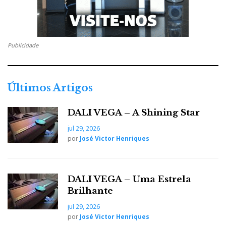
Rui Valdiviesso, Porto
Publicidade
2º PRÉMIO
Últimos Artigos
DALI VEGA – A Shining Star
Carlos Cavaco, Massamá
jul 29, 2026
Carlos Cavaco, JVH e a equipa da HDMC.
por
José Victor Henriques
Carlos ganhou um saco de imprensa modelo
exclusivo da CES, Las Vegas
DALI VEGA – Uma Estrela
Brilhante
Carlos Cavaco escreveu um interessante e bem
jul 29, 2026
humorado conto do quotidiano, quase um 'script' de
por
José Victor Henriques