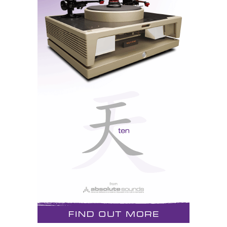
Só é possível respeitar o trabalho do artista
imitando-o o mais próximo da sua essência. Sem
tirar nem pôr. É esse o verdadeiro prazer de ouvir
música: sentir a proximidade do músico e da sua
obra, mesmo que separados por tempo e espaço.
Não se trata só de ouvir. O Hifi coloca-nos num
mundo à parte. Situa-nos na realidade tangencial
das ideias e emoções da composição. Leva-nos em
viagens indescritíveis pelos campos de batalha de
1812 onde, em êxtase, Tchaikovsky faz ribombar
canhões. À mente obscura de Mussorgsky,
penetrando em quadros de uma exposição. Dos
ritmos quentes de Cuba, à
do sax de
coolness