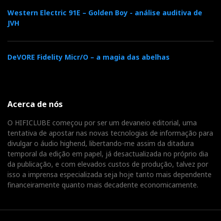
Western Electric 91E – Golden Boy - análise auditiva de
JVH
- 'Bora, que a demonstração da Imacústica já deve
estar a abarrotar, a ver se desta vez tenho mais sorte
DeVORE Fidelity Micr/O – a magia das abelhas
que o ano passado, fiquei encostado a uma parede
lateral e não tinha estéreo nenhum.
Acerca de nós
- Ficas lá tu, que essas demonstrações do estéreo são
O HIFICLUBE começou por ser um devaneio editorial, uma
para aqueles teus amigos chanfrados lá do
tentativa de apostar nas novas tecnologias de informação para
Hificlube; eu cá vou à procura de música para mim
divulgar o áudio highend, libertando-me assim da ditadura
e cocar uns vídeo-clips nas demonstrações dos
temporal da edição em papel, já desactualizada no próprio dia
da publicação, e com elevados custos de produção, talvez por
plasmas.
isso a imprensa especializada seja hoje tanto mais dependente
financeiramente quanto mais decadente economicamente.
- Ok, deixa lá o Hificlube sossegado, encontramo-
nos aqui no carro a que horas?