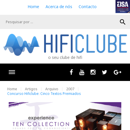
S
Home
Acerca de nós
Contacto
k
i
search
p
t
o
c
o
n
o seu clube de hifi
t
e
n
Facebook
Youtube
Instagram
Twitter
Goog
t
Home
Artigos
Arquivo
2007
Concurso Hificlube: Cinco Textos Premiados