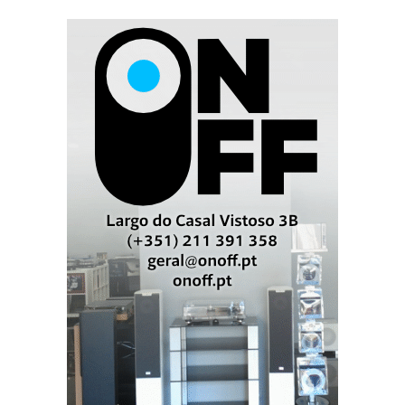
Outra Arte não menor é divulgar estas ideias com
clarividência. Então, o Hificlube é, antes de mais,
um serviço público na demanda do prazer da
reprodução musical. E uma referência em termos
de qualidade, informação, abrangência de
conceitos e independência.
Das ideias aos projectos, das palavras à pureza do
som, espero do Hifishow 2007 que seja como uma
exposição de Arte. Cada peça, uma obra. Cada
sistema, uma interpretação da realidade.