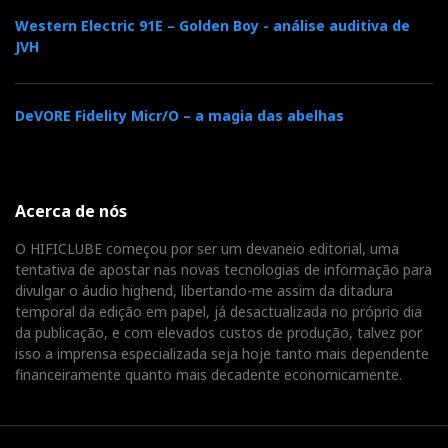
disparados para trás como balas de canhão…Foi um
Western Electric 91E – Golden Boy - análise auditiva de
dos muitos episódios cómicos da minha vida
JVH
audiófila. Os anéis de espuma das CM1 são cilindros
ocos e agarram-se como lapas às paredes do pórtico:
once in place they stay in place…
DeVORE Fidelity Micr/O – a magia das abelhas
Acerca de nós
A RFI ANDA POR AÍ
O HIFICLUBE começou por ser um devaneio editorial, uma
tentativa de apostar nas novas tecnologias de informação para
divulgar o áudio highend, libertando-me assim da ditadura
O tweeter é de facto a cereja no bolo das CM1: doce,
temporal da edição em papel, já desactualizada no próprio dia
extenso e informativo com uma
performance
da publicação, e com elevados custos de produção, talvez por
excepcional nesta categoria de produto. Tanto assim
isso a imprensa especializada seja hoje tanto mais dependente
financeiramente quanto mais decadente economicamente.
que me permitiu detectar algo que me tinha escapado
antes: a influência da RFI (interferência por rádio
frequência) no som dos Nuforce Reference 9.