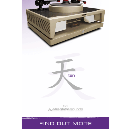
de trabalhar com um filtro simples de 1ª ordem, com
um único condensador, característica que herdou das
805S. Eu teria preferido um filtro “sinecap”, isto é,
isento de condensadores, como o concebido por
Franco Serblin para as famosas Extrema, mas não se
pode ter tudo, e os resultados falam por si: o agudo da
CM1 tem aquela agradável característica de “doçura
prolongada”, típica dos “tweeters” de diamante dos
modelos de topo da marca, que lhe devem ter servido
de referência: uma sensação de puro prazer auditivo
resultante da transparência do ar, e da ausência de
grão e agressividade, que, na minha experiência,
atinge o esplendor máximo com os inimitáveis
“tweeters” de plasma das ACapella.
DA TEORIA À PRÁTICA