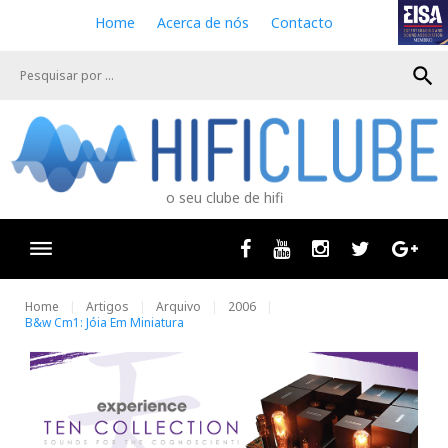
S
Home
Acerca de nós
Contacto
k
i
search
p
t
o
c
o
n
o seu clube de hifi
t
e
n
Facebook
Youtube
Instagram
Twitter
Goog
t
Home
Artigos
Arquivo
2006
B&w Cm1: Jóia Em Miniatura