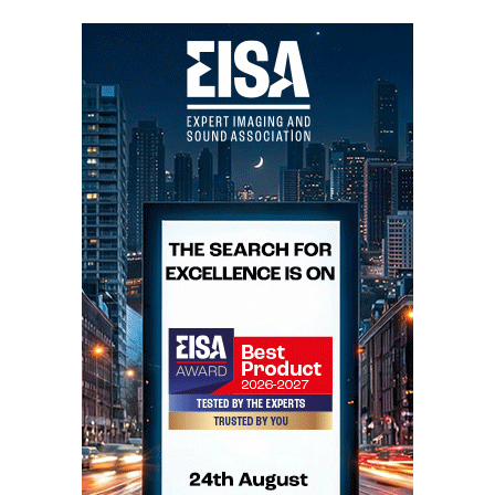
Como todos os monitores compactos, as CM1, cuja
dimensão em profundidade tenta compensar de
alguma forma o reduzido volume interno, perde em
capacidade de movimentar ar o que ganha em baixa
coloração de caixa, porque é muito mais fácil eliminar
vibrações em painéis de pequena superfície.
NUFORCE: A NUDEZ CRUA DA VERDADE
Os NuForce Reference 9 andavam aqui por casa em
período de aclimatação antes da chegada da versão
SE. Ora as Summit são incompatíveis com os Nuforce