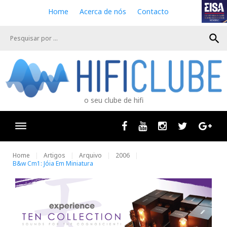
S
Home
Acerca de nós
Contacto
k
i
search
p
t
o
c
o
n
o seu clube de hifi
t
e
n
Facebook
Youtube
Instagram
Twitter
Goog
t
Home
Artigos
Arquivo
2006
B&w Cm1: Jóia Em Miniatura