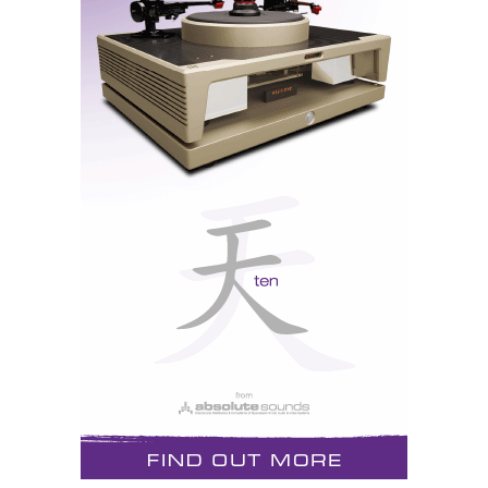
de trabalhar com um filtro simples de 1ª ordem, com
um único condensador, característica que herdou das
805S. Eu teria preferido um filtro “sinecap”, isto é,
isento de condensadores, como o concebido por
Franco Serblin para as famosas Extrema, mas não se
pode ter tudo, e os resultados falam por si: o agudo da
CM1 tem aquela agradável característica de “doçura
prolongada”, típica dos “tweeters” de diamante dos
modelos de topo da marca, que lhe devem ter servido
de referência: uma sensação de puro prazer auditivo
resultante da transparência do ar, e da ausência de
grão e agressividade, que, na minha experiência,
atinge o esplendor máximo com os inimitáveis
“tweeters” de plasma das ACapella.
DA TEORIA À PRÁTICA