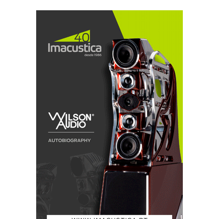
Como todos os monitores compactos, as CM1, cuja
dimensão em profundidade tenta compensar de
alguma forma o reduzido volume interno, perde em
capacidade de movimentar ar o que ganha em baixa
coloração de caixa, porque é muito mais fácil eliminar
vibrações em painéis de pequena superfície.
NUFORCE: A NUDEZ CRUA DA VERDADE
Os NuForce Reference 9 andavam aqui por casa em
período de aclimatação antes da chegada da versão
SE. Ora as Summit são incompatíveis com os Nuforce