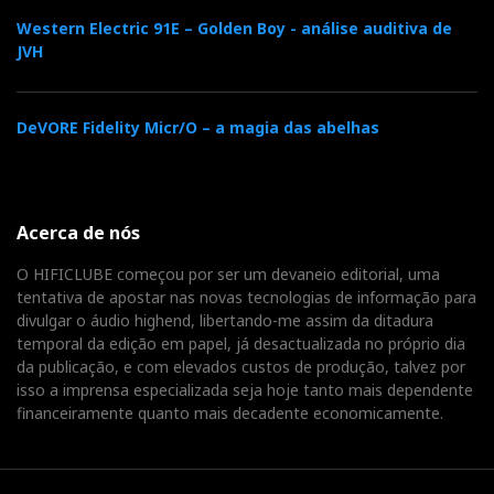
disparados para trás como balas de canhão…Foi um
Western Electric 91E – Golden Boy - análise auditiva de
dos muitos episódios cómicos da minha vida
JVH
audiófila. Os anéis de espuma das CM1 são cilindros
ocos e agarram-se como lapas às paredes do pórtico:
once in place they stay in place…
DeVORE Fidelity Micr/O – a magia das abelhas
Acerca de nós
A RFI ANDA POR AÍ
O HIFICLUBE começou por ser um devaneio editorial, uma
tentativa de apostar nas novas tecnologias de informação para
divulgar o áudio highend, libertando-me assim da ditadura
O tweeter é de facto a cereja no bolo das CM1: doce,
temporal da edição em papel, já desactualizada no próprio dia
extenso e informativo com uma
performance
da publicação, e com elevados custos de produção, talvez por
excepcional nesta categoria de produto. Tanto assim
isso a imprensa especializada seja hoje tanto mais dependente
financeiramente quanto mais decadente economicamente.
que me permitiu detectar algo que me tinha escapado
antes: a influência da RFI (interferência por rádio
frequência) no som dos Nuforce Reference 9.