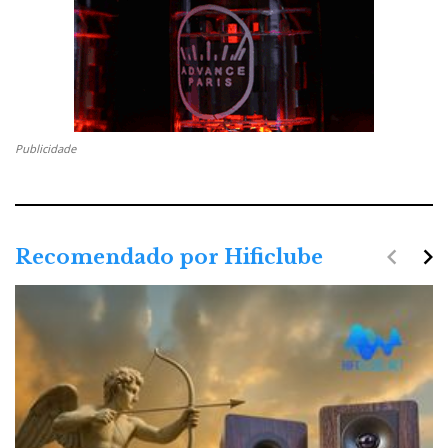
Publicidade
navigate_before
navigate_next
Recomendado por Hificlube