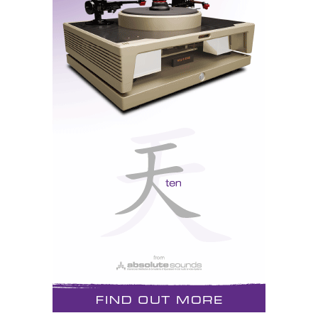
Oficialmente a Avalon não se fez representar, embora
as Opus Ceramic estivessem presentes. Presente
também Lucien Pichette, da Avalon, que aproveitou
para tratar de negócios...
AVANTGARDE
Sala da Avantagarde com as Meta Primo e Picco
As Meta Primo e Picco foram exibidas lado a lado
com electrónica One Series: Control/Power. Eu
preferia tê-las ouvido com um SE a válvulas. Mas
Holger Fromme tem pelo menos a seu favor o facto de
ter 'domesticado' as grandes cornetas a que eu já
chamei de trombetas do paraíso. Não sei se