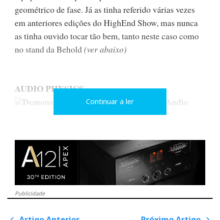
geométrico de fase. Já as tinha referido várias vezes
em anteriores edições do HighEnd Show, mas nunca
as tinha ouvido tocar tão bem, tanto neste caso como
no stand da Behold
(ver abaixo)
AUDIO PHYSICS
Demonstração das Caldera na sala da Audio
Continuar a ler
Physics
Além da novo minimonitor Kirche (ver HIGHEND
2005: COLUNAS - Highlights) e da participação das
Caldera no teste múltiplo (ver HIGHEND 2005: teste
comparativo de colunas), a Audio Physics demonstrou
Publicidade
também as Caldera, numa sala sempre cheia, tendo
Artigo Anterior
Próximo Artigo