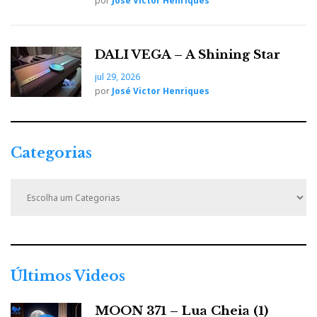
por
José Victor Henriques
DALI VEGA – A Shining Star
jul 29, 2026
por
José Victor Henriques
Categorias
C
a
t
e
g
o
r
Últimos Videos
i
a
MOON 371 – Lua Cheia (1)
s