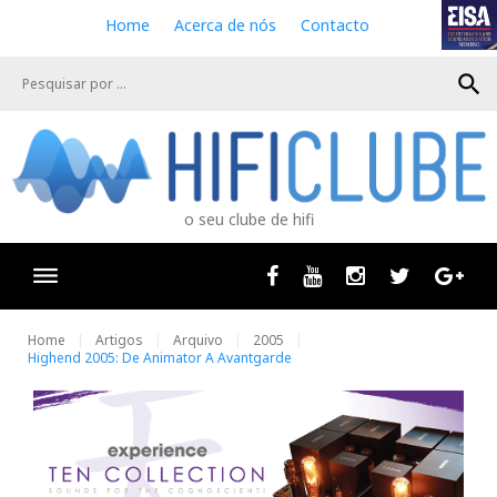
S
Home
Acerca de nós
Contacto
k
i
search
p
t
o
c
o
n
o seu clube de hifi
t
e
n
Facebook
Youtube
Instagram
Twitter
Goog
t
Home
Artigos
Arquivo
2005
Highend 2005: De Animator A Avantgarde