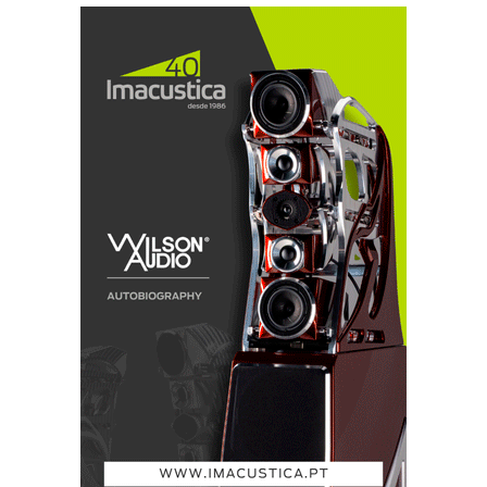
política.
Mas com chá (perdão, café), simpatia e,
fundamentalmente, paixão é possível mover
montanhas. E eles moveram-nas, caramba!
(Bom, admito que o «Alvarinho» pode ter dado
uma ajuda...).
De uma vez por todas, temos de acabar,
em todas as áreas de actividade, com esta
história de sermos os coitadinhos da Europa.
Metam mãos à obra e vão ver/ouvir. Contem
comigo!