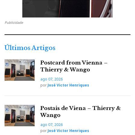
Viva Portugal! Luís Pires e João
Gonçalves na CES2002
Publicidade
DNA/Diário de Notícias pdf
Harpa em Las Vegas 2002 - Viva Portugal!.pdf
Últimos Artigos
Postcard from Vienna –
Thierry & Wango
F
T
G
L
Like it? Share it.
ago 07, 2026
por
José Victor Henriques
a
w
o
i
P
c
i
o
n
i
Postais de Viena – Thierry &
Wango
e
t
g
k
n
ago 07, 2026
por
José Victor Henriques
b
t
l
e