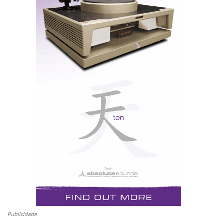
«Temos já imensos contactos para comercialização
tanto das colunas como da célula.
Valeu a pena o esforço», resumiu assim o
João Gonçalves a opinião generalizada da
equipa nacional. Não dizia Pessoa que tudo
vale a pena? E com almas destas...
Pela minha parte, fiz tudo o que estava ao
meu alcance para promover a presença portuguesa
em Las Vegas. Escrevi até um pequeno
texto em inglês para a «Stereophile» a
propósito do sucesso das Harpa no Audioshow
de Lisboa. «Hélàs», razões de espaço impediram
que se concretizasse a desejada publicação
na edição de Fevereiro, distribuída gratuitamente
Publicidade