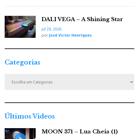
t
o
e
e
d
e
DALI VEGA – A Shining Star
jul 29, 2026
o
r
+
I
r
por
José Victor Henriques
k
n
e
Categorias
s
C
t
a
t
e
g
o
r
Últimos Videos
i
a
MOON 371 – Lua Cheia (1)
s