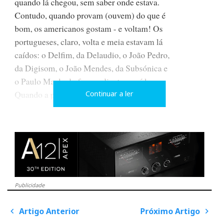
quando lá chegou, sem saber onde estava.
Contudo, quando provam (ouvem) do que é
bom, os americanos gostam - e voltam! Os
portugueses, claro, volta e meia estavam lá
caídos: o Delfim, da Delaudio, o João Pedro,
da Digisom, o João Mendes, da Subsónica e
o Paulo Machado foram clientes assíduos.
Quando a pátria chama (aquele cheirinho a
Continuar a ler
café e a som analógico no corredor!...), a concorrência
fica à porta.
«Houve americanos que vieram cá várias
vezes, e outros trouxeram até discos e amplificadores
a válvulas debaixo do braço só para
Publicidade
ouvir como as Harpa se comportavam. Ora,
Artigo Anterior
Próximo Artigo
isto mostra um interesse genuíno no produto»,
P
o