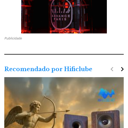
Publicidade
navigate_before
navigate_next
Recomendado por Hificlube