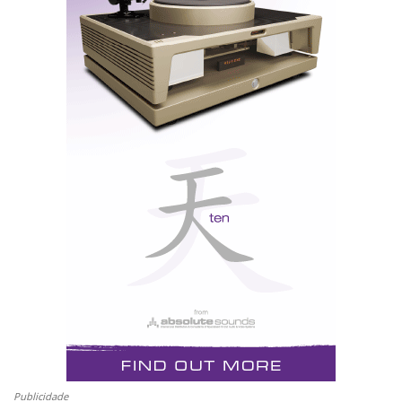
só vai piorar as coisas ao contrário do que se apregoa).
Creio, aliás, que o inusitado apoio comercial que tem
nos E.U.A. se deve, antes de mais, ao facto de ajudar a
vender os televisores de alta definição que apanham
pó nas lojas, porque os programas emitidos em HDTV
são poucos e não justificam o investimento (cerca de
5.000 euros). Mas para quem em Portugal comprou
projectores, como o excelente Sim2 HT300, esta é
talvez a única forma de obter já hoje o máximo
resultado possível: 1080i ou 720p de resolução, sem
ter de esperar por um formato - Blu-ray - que pode
demorar três a cinco anos até chegar ao mercado
mundial.
Se é daqueles que não podem esperar, está à espera de
quê?...
Publicidade