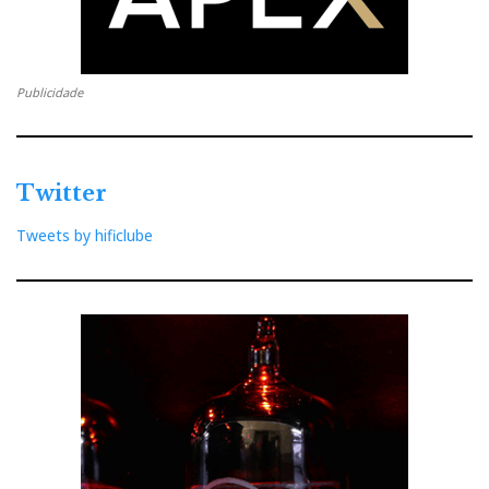
Publicidade
Twitter
Tweets by hificlube