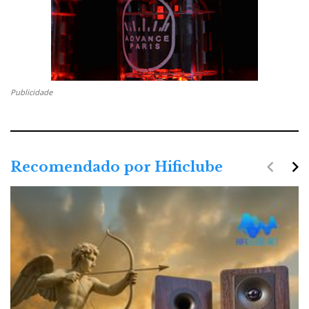
Publicidade
navigate_before
navigate_next
Recomendado por Hificlube