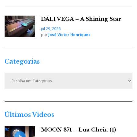
DALI VEGA – A Shining Star
jul 29, 2026
por
José Victor Henriques
Categorias
C
a
t
e
g
o
r
Últimos Videos
i
a
MOON 371 – Lua Cheia (1)
s