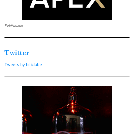
Publicidade
Twitter
Tweets by hificlube