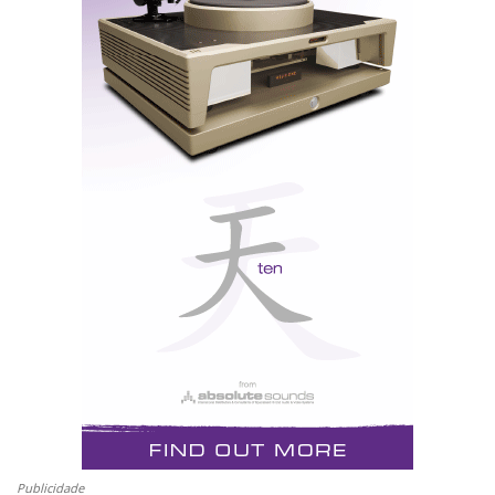
Março, a versão digital está disponível em
www.harpaspeakers.com).
Desta feita, o que me atraiu foi a demonstração das
Dynaudio Temptation, um espectáculo acústico a que
pode assistir gratuitamente - sem compromisso - até
meados de Maio.
As Temptation são as irmãs mais novas das Evidence,
alegadamente uma das cinco melhores colunas de
som do mundo - uma obra prima de design e simetria.
Compostas por três módulos independentes, são uma
Publicidade