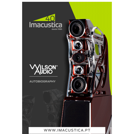
A Dynaudio chama ao conceito arquitectura dos
sentidos e alega ter-se inspirado na leveza
monumental das pirâmides egípcias. Marketing à
parte, com um toque de esoterismo à mistura, a ideia
está bem desenvolvida na excelente brochura das
Temptation.
O Carlos Abreu avisou logo que o equipamento ainda
estava em fase de instalação, como um «maître» que
se desculpa por o môlho não estar ainda apurado, pelo
que me limitei a ouvir meia-dúzia de faixas de vozes
femininas em belissimos exercícios jazzísticos (Diana
Krall e Jacintha) nas não menos belas Temptation,
acolitadas por um poderoso amplificador Krell
FPB600c através de um insuspeito cordão umbilical