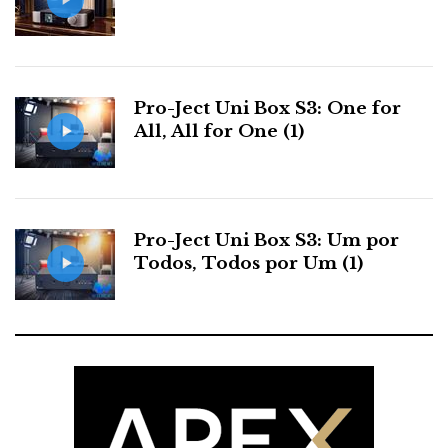
k
n
e
s
Pro-Ject Uni Box S3: One for
All, All for One (1)
t
Pro-Ject Uni Box S3: Um por
Todos, Todos por Um (1)