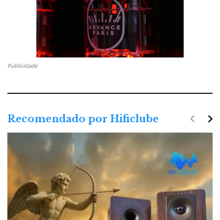
Publicidade
navigate_before
navigate_next
Recomendado por Hificlube