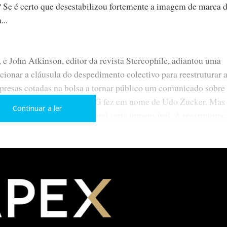
 Se é certo que desestabilizou fortemente a imagem de marca 
...
, e John Atkinson, editor da revista Stereophile, adiantou uma
onar a cláusula do despedimento colectivo para reestruturar 
mpresas cotadas na bolsa a tornar público um comunicado sobre
departamento jurídico da TAG fez em nome de Udo Zucker. Mas
Continuar a ler
TAGMcLaren a falência total seria impensável. A reestruturaç
ara alarme.
ca em Portugal, afinou pelo mesmo diapasão: «Nada mudou na p
cLaren Audio em Portugal. Mantêm-se as garantias, os «up-gr
-se apenas de um reestruração», afirmou. A convicção de Delfin 
ois da tempestade vem a bonança: a TAG anunciou em 23 de A
 a companhia irá manter-se em plena laboração na sua fábrica d