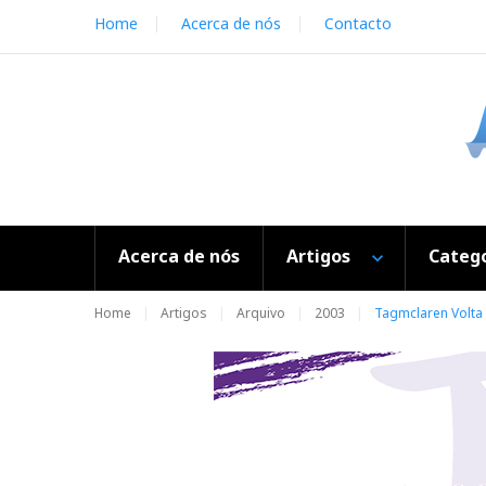
S
Home
Acerca de nós
Contacto
k
i
p
t
o
c
o
n
t
e
Acerca de nós
Artigos
Catego
n
t
Home
Artigos
Arquivo
2003
Tagmclaren Volta 