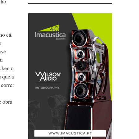
nho.
mo cá,
a
uve
ou
cker, o
 que a
 correr
e obra