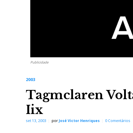
Publicidade
2003
Tagmclaren Volt
Iix
set 13, 2003
por
José Victor Henriques
0 Comentários