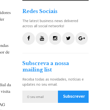
Redes Sociais
uidores
ler
The latest business news delivered
across all social networks!
endas
F
Y
I
T
G
mor de
a
o
n
w
o
c
u
s
i
o
Subscreva a nossa
e
t
t
t
g
mailing list
b
u
a
t
l
o
b
g
e
e
Receba todas as novidades, notícias e
o
e
r
r
P
dial da
updates no seu email.
k
a
l
visita
m
u
Subscrever
s
TAG