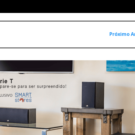
 a aposta passa a ser exclusivamente na área do AV-Cinema Em
a que não fosse já a tendência natural da marca e do mercado...
Próximo A
ra novidade o «software» já disponível para tornar compatívei
 Pro Logic IIx: a versão do Dolby Pro Logic II para as
V adaptados ao DTS ES e Dolby Digital EX (com os dois canai
bém CD-estéreo com som processado digitalmente para 7.1 canai
s «Game Mode» que torna todos os jogos com som PCM-estére
ealizada em Janeiro, em Las Vegas, pela Dolby Labs deixou-m
os algoritmos enganam os nossos ouvidos é, de facto, ao mesm
 o «upgrade» nos modelos anteriores: a TAG, tal como os «mari
igital.
iling speaker), que deriva de um dos canais-traseiros-extra (bac
o slogan: «Não está farto que os helicópteros lhe entrem pel
beça?...».