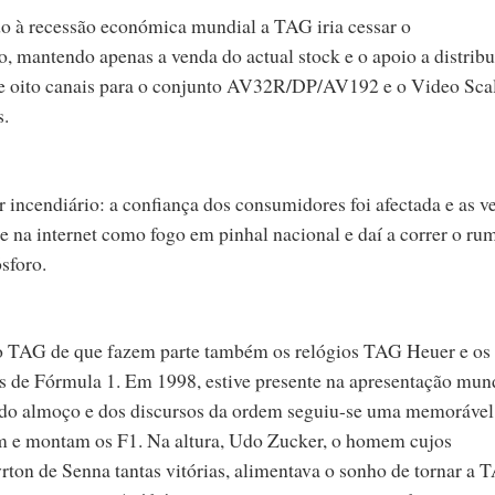
 à recessão económica mundial a TAG iria cessar o
, mantendo apenas a venda do actual stock e o apoio a distrib
de oito canais para o conjunto AV32R/DP/AV192 e o Video Sca
.
incendiário: a confiança dos consumidores foi afectada e as v
 na internet como fogo em pinhal nacional e daí a correr o ru
sforo.
TAG de que fazem parte também os relógios TAG Heuer e os
s de Fórmula 1. Em 1998, estive presente na apresentação mun
 do almoço e dos discursos da ordem seguiu-se uma memorável 
em e montam os F1. Na altura, Udo Zucker, o homem cujos
rton de Senna tantas vitórias, alimentava o sonho de tornar a 