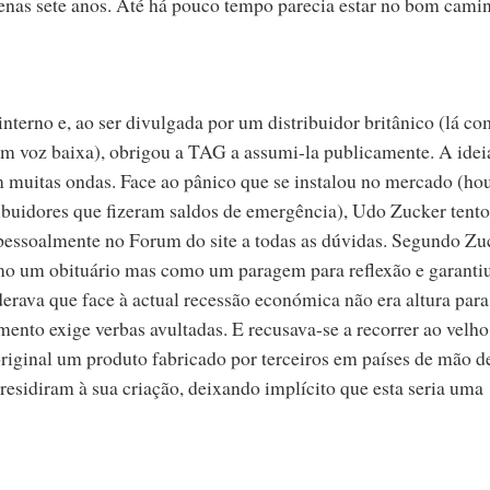
as sete anos. Até há pouco tempo parecia estar no bom cami
nterno e, ao ser divulgada por um distribuidor britânico (lá co
 em voz baixa), obrigou a TAG a assumi-la publicamente. A idei
em muitas ondas. Face ao pânico que se instalou no mercado (ho
buidores que fizeram saldos de emergência), Udo Zucker tent
 pessoalmente no Forum do site a todas as dúvidas. Segundo Zu
o um obituário mas como um paragem para reflexão e garantiu
rava que face à actual recessão económica não era altura para
mento exige verbas avultadas. E recusava-se a recorrer ao velho
iginal um produto fabricado por terceiros em países de mão d
 presidiram à sua criação, deixando implícito que esta seria uma