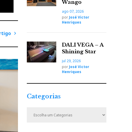
Wango
 Casa
ago 07, 2026
por
José Victor
Henriques
rtigo
s os
P
DALI VEGA – A
r
Shining Star
s
ó
s. O
jul 29, 2026
x
por
José Victor
o num
i
Henriques
e
m
o
o
nes»,
A
Categorias
r
t
C
k
i
a
o
t
g
e
o