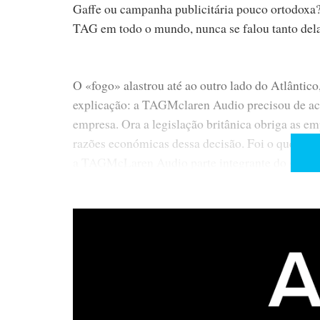
Gaffe ou campanha publicitária pouco ortodoxa?
TAG em todo o mundo, nunca se falou tanto dela
O «fogo» alastrou até ao outro lado do Atlântico
explicação: a TAGMclaren Audio precisou de acci
empresa. Ora a legislação britânica obriga as e
razões económicas dessa decisão. Foi o que o 
a TAGMcLaren Audio parte integrante do grupo 
pois uma hipótese plausível. Não havia motivo p
Delfin Yanez, da Delaudio, distribuidor da mar
de comercialização e apoio pós-venda da TAG M
as encomendas, as vendas e ... os preços. Trata
tinha afinal fundamento. Menos de um mês dep
que a «revisão estratégica» está completa e que