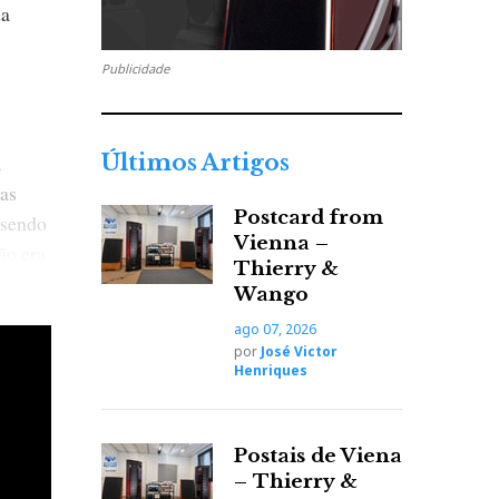
da
Publicidade
a
Últimos Artigos
 as
Postcard from
 sendo
Vienna –
ão era
Thierry &
Wango
ago 07, 2026
por
José Victor
olítica
Henriques
ades»,
Yanez
Postais de Viena
gosto
– Thierry &
e