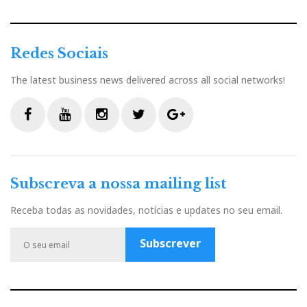
e
o
r
+
I
r
Redes Sociais
k
n
e
The latest business news delivered across all social networks!
s
t
F
Y
I
T
G
a
o
n
w
o
c
u
s
i
o
Subscreva a nossa mailing list
e
t
t
t
g
b
u
a
t
l
Receba todas as novidades, notícias e updates no seu email.
o
b
g
e
e
o
e
r
r
P
Subscrever
k
a
l
m
u
s