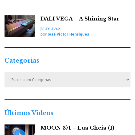
DALI VEGA – A Shining Star
jul 29, 2026
por
José Victor Henriques
Categorias
C
a
t
e
g
o
r
Últimos Videos
i
a
MOON 371 – Lua Cheia (1)
s