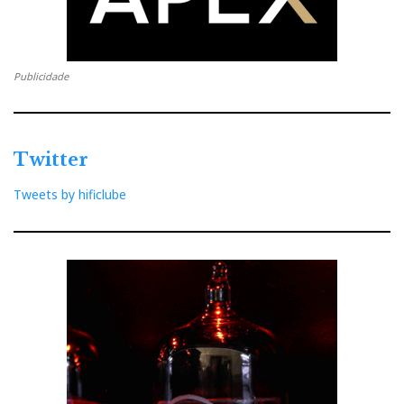
Publicidade
Twitter
Tweets by hificlube