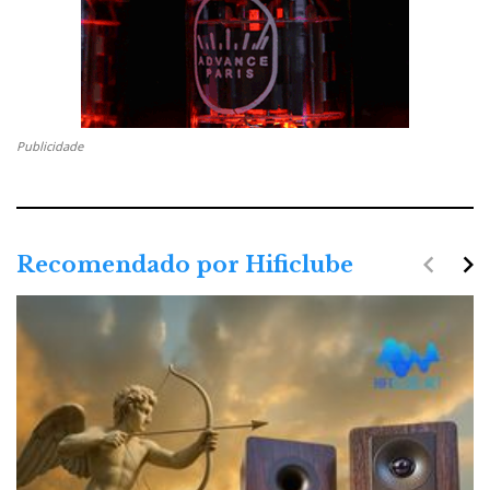
Publicidade
navigate_before
navigate_next
Recomendado por Hificlube