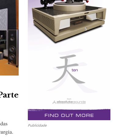
Parte
 das
Publicidade
turgia.