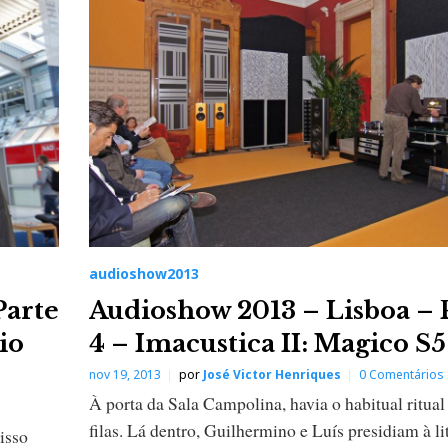
audioshow2013
Parte
Audioshow 2013 – Lisboa – 
io
4 – Imacustica II: Magico S5
nov 19, 2013
por
José Victor Henriques
0 Comentários
À porta da Sala Campolina, havia o habitual ritual
filas. Lá dentro, Guilhermino e Luís presidiam à li
isso