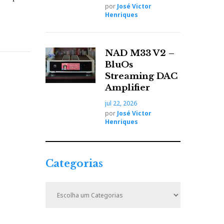
por
José Victor
Henriques
NAD M33 V2 –
BluOs
Streaming DAC
Amplifier
jul 22, 2026
por
José Victor
Henriques
Categorias
C
a
t
e