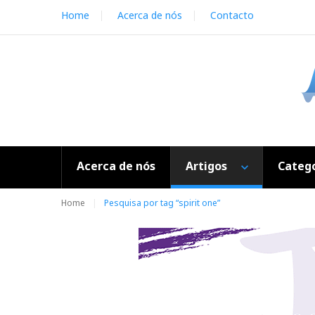
S
Home
Acerca de nós
Contacto
k
i
p
t
o
c
o
n
t
e
Acerca de nós
Artigos
Catego
n
t
Home
Pesquisa por tag “spirit one”