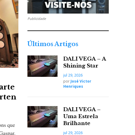
Publicidade
Últimos Artigos
DALI VEGA – A
Shining Star
jul 29, 2026
por
José Victor
arte
Henriques
arten
DALI VEGA –
Uma Estrela
Brilhante
ons que
Gaspar.
jul 29, 2026