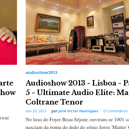
audioshow2013
arte
Audioshow 2013 - Lisboa - P
 Show
5 - Ultimate Audio Elite: M
Coltrane Tenor
nov 20, 2013
por
José Victor Henriques
0 Comentários
vion'
No luxo do Foyer Beau Séjour, ouviram-se 1001 s
nasciam da ponta do dedo do génio Jorge 'Maitre' 