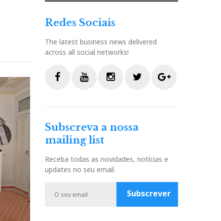
Redes Sociais
The latest business news delivered
across all social networks!
F
Y
I
T
G
a
o
n
w
o
c
u
s
i
o
Subscreva a nossa
e
t
t
t
g
mailing list
b
u
a
t
l
o
b
g
e
e
Receba todas as novidades, notícias e
o
e
r
r
P
updates no seu email.
k
a
l
m
u
Subscrever
s