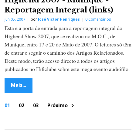
Reportagem Integral (links)
jun 05, 2007
por
José Victor Henriques
0 Comentários
Esta é a porta de entrada para a reportagem integral do
Highend Show 2007, que se realizou no M.O.C., de
Munique, entre 17 e 20 de Maio de 2007. O leitores só têm
de entrar e seguir o caminho dos Artigos Relacionados.
Deste modo, terão acesso directo a todos os artigos
publicados no Hificlube sobre este mega evento audiófilo.
Mais...
P
01
02
03
Próximo
chevron_right
o
s
t
s
n
a
v
i