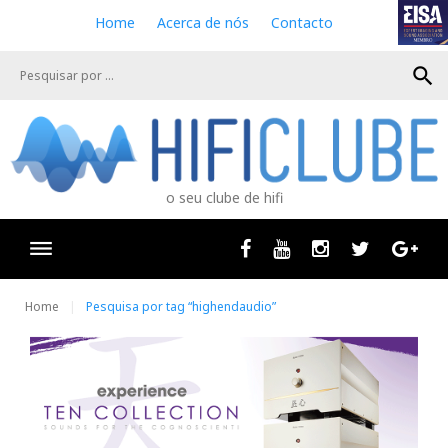
S
Home
Acerca de nós
Contacto
k
i
search
p
t
o
c
o
n
o seu clube de hifi
t
e
n
Facebook
Youtube
Instagram
Twitter
Goog
t
Home
Pesquisa por tag “highendaudio”