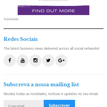
Publicidade
Redes Sociais
The latest business news delivered across all social networks!
F
Y
I
T
G
a
o
n
w
o
c
u
s
i
o
Subscreva a nossa mailing list
e
t
t
t
g
b
u
a
t
l
Receba todas as novidades, notícias e updates no seu email.
o
b
g
e
e
o
e
r
r
P
Subscrever