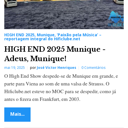
HIGH END 2025, Munique, ‘Paixão pela Música’ –
reportagem integral do Hificlube.net
HIGH END 2025 Munique -
Adeus, Munique!
mai 19, 2025
por
José Victor Henriques
0 Comentários
O High End Show despede-se de Munique em grande, e
parte para Viena ao som de uma valsa de Strauss. O
Hificlube.net esteve no MOC para se despedir, como já
antes o fizera em Frankfurt, em 2003.
Mais...