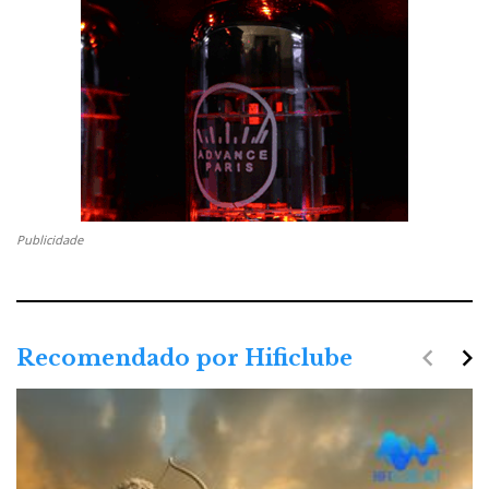
Publicidade
navigate_before
navigate_next
Recomendado por Hificlube