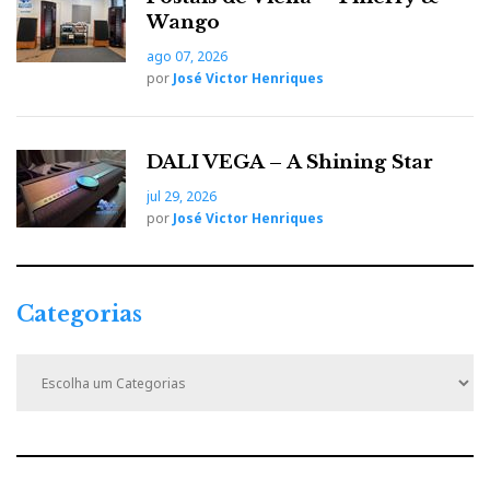
Wango
ago 07, 2026
por
José Victor Henriques
DALI VEGA – A Shining Star
jul 29, 2026
por
José Victor Henriques
Categorias
C
a
t
e
g
o