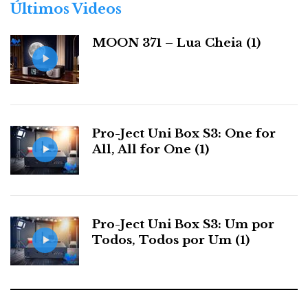
r
Últimos Videos
i
a
MOON 371 – Lua Cheia (1)
s
Pro-Ject Uni Box S3: One for
All, All for One (1)
Pro-Ject Uni Box S3: Um por
Todos, Todos por Um (1)