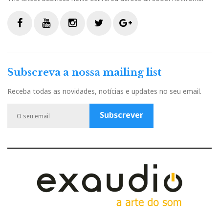
F
Y
I
T
G
a
o
n
w
o
c
u
s
i
o
Subscreva a nossa mailing list
e
t
t
t
g
b
u
a
t
l
Receba todas as novidades, notícias e updates no seu email.
o
b
g
e
e
o
e
r
r
P
Subscrever
k
a
l
m
u
s