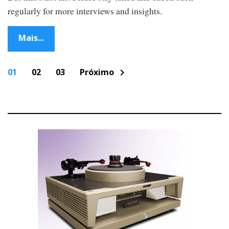
regularly for more interviews and insights.
Mais...
P
01
02
03
Próximo
chevron_right
o
s
t
s
n
a
v
i
g
a
t
i
o
n