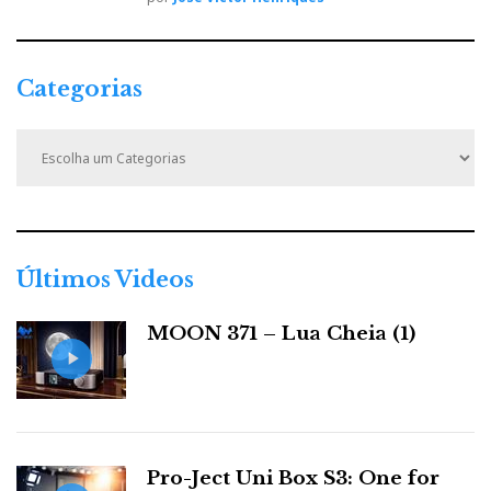
Categorias
C
a
t
e
g
o
r
Últimos Videos
i
a
MOON 371 – Lua Cheia (1)
s
Pro-Ject Uni Box S3: One for