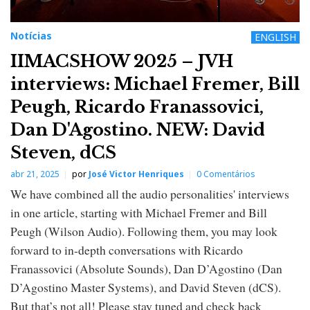
Notícias
ENGLISH
IIMACSHOW 2025 – JVH
interviews: Michael Fremer, Bill
Peugh, Ricardo Franassovici,
Dan D'Agostino. NEW: David
Steven, dCS
abr 21, 2025
por
José Victor Henriques
0 Comentários
We have combined all the audio personalities' interviews
in one article, starting with Michael Fremer and Bill
Peugh (Wilson Audio). Following them, you may look
forward to in-depth conversations with Ricardo
Franassovici (Absolute Sounds), Dan D’Agostino (Dan
D’Agostino Master Systems), and David Steven (dCS).
But that’s not all! Please stay tuned and check back