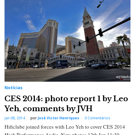
Notícias
CES 2014: photo report 1 by Leo
Yeh, comments by JVH
jan 08, 2014
por
José Victor Henriques
0 Comentários
Hificlube joined forces with Leo Yeh to cover CES 2014
High Performance Audio. New photos 12th Jan 11:30