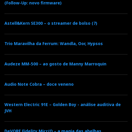
(Follow-Up: novo firmware)
Astell&Kern SE300 – o streamer de bolso (7)
Trio Maravilha da Ferrum: Wandla, Oor, Hypsos
Audeze MM-500 – ao gosto de Manny Marroquin
Audio Note Cobra – doce veneno
Western Electric 91E – Golden Boy - análise auditiva de
JVH
DeVORE Fidelity Micr/O – a magia das abelhas