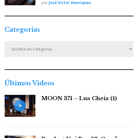
por
José Victor Henriques
Categorias
C
a
t
e
g
o
r
Últimos Videos
i
a
MOON 371 – Lua Cheia (1)
s