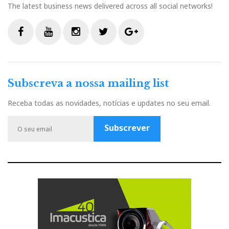
The latest business news delivered across all social networks!
F
Y
I
T
G
a
o
n
w
o
c
u
s
i
o
Subscreva a nossa mailing list
e
t
t
t
g
b
u
a
t
l
Receba todas as novidades, notícias e updates no seu email.
o
b
g
e
e
o
e
r
r
P
Subscrever
k
a
l
m
u
s