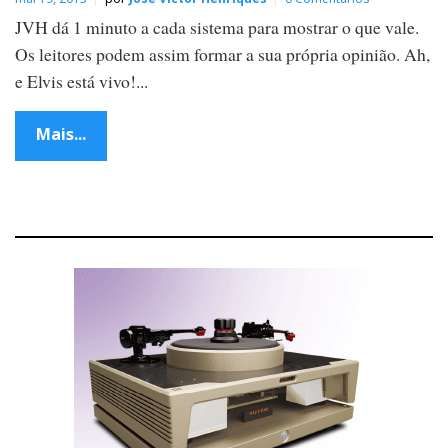
JVH dá 1 minuto a cada sistema para mostrar o que vale.
Os leitores podem assim formar a sua própria opinião. Ah,
e Elvis está vivo!...
Mais...
P
o
s
t
s
n
a
v
i
g
a
t
i
o
n