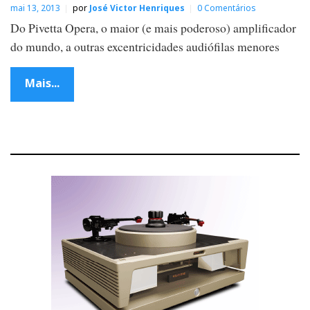
mai 13, 2013
por
José Victor Henriques
0 Comentários
Do Pivetta Opera, o maior (e mais poderoso) amplificador
do mundo, a outras excentricidades audiófilas menores
Mais...
P
o
s
t
s
n
a
v
i
g
a
t
i
o
n