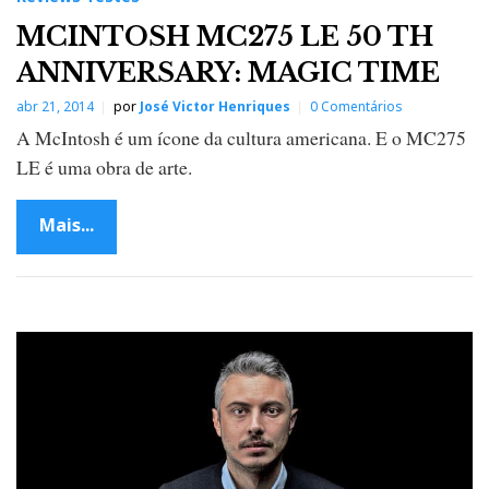
MCINTOSH MC275 LE 50 TH
ANNIVERSARY: MAGIC TIME
abr 21, 2014
por
José Victor Henriques
0 Comentários
A McIntosh é um ícone da cultura americana. E o MC275
LE é uma obra de arte.
Mais...