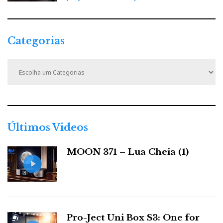
Categorias
C
a
t
e
g
o
r
Últimos Videos
i
a
MOON 371 – Lua Cheia (1)
s
Pro-Ject Uni Box S3: One for