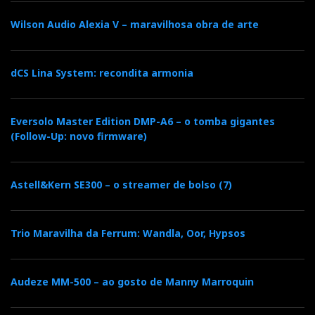
(nem todas chegam ao fim) me soasse como tendo
origem em MP3.
Wilson Audio Alexia V – maravilhosa obra de arte
A Musical Fidelity continua a ser musical e fiel aos
dCS Lina System: recondita armonia
seus princípios: o duo M3si/M3scd é um bom
exemplo dessa evolução na continuidade.
Recomendado pelo Hificlube.net
Eversolo Master Edition DMP-A6 – o tomba gigantes
(Follow-Up: novo firmware)
Para mais informações:
Sarte Audio Elite
Astell&Kern SE300 – o streamer de bolso (7)
Em Portugal:
Imacustica
Trio Maravilha da Ferrum: Wandla, Oor, Hypsos
OnOff
Audeze MM-500 – ao gosto de Manny Marroquin
Grupo José Lopes Marques