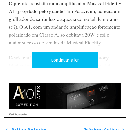
O prémio consistia num amplificador Musical Fidelity
A1 (projetado pelo grande Tim Paravicini, parecia um
grelhador de sardinhas e aquecia como tal, lembram-
se?). O A1, com um andar de amplificação fortemente
polarizado em Classe A, só debitava 20W, e foi o
maior sucesso de vendas da Musical Fidelity.
Desde então, tenho seguido a carreira de Antony
Continuar a ler
Michaelson, o fundador da MF, passo a passo, leia-se
modelo a modelo: A370, P170, P180, com CPRS
(
choke regulated power supply
), o incrível A1000 (de
50W Classe AB), os monoblocos kW de 1kW e
129Kg de peso (!), os ‘cilindros’ da série X; e,
finalmente, os modelos NuVista e TriVista (‘válvulas’
Nuvistor), até aos atuais Model M, a grande família a
Publicidade
que o M3si pertence.
Artigo Anterior
Próximo Artigo