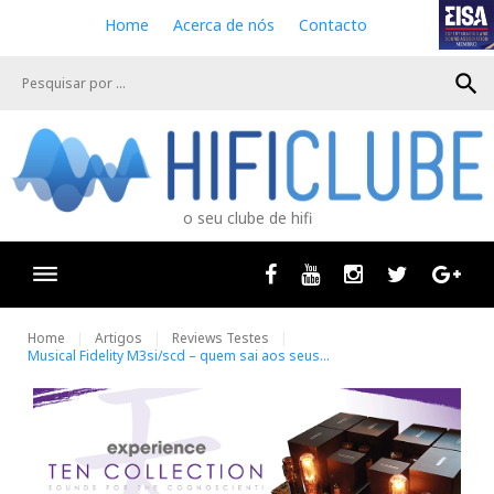
S
Home
Acerca de nós
Contacto
k
i
search
p
t
o
c
o
n
o seu clube de hifi
t
e
n
Facebook
Youtube
Instagram
Twitter
Goog
t
Home
Artigos
Reviews Testes
Musical Fidelity M3si/scd – quem sai aos seus…