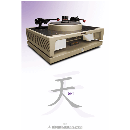
apreciação dos seus produtos, como, aliás, vou
continuar a ser hoje.
Musical Fidelity M3si
Musical Fidelity M3 si/scd, um conjunto estética e
sonicamente equilibrado, de construção robusta e som sólido
e rápido.