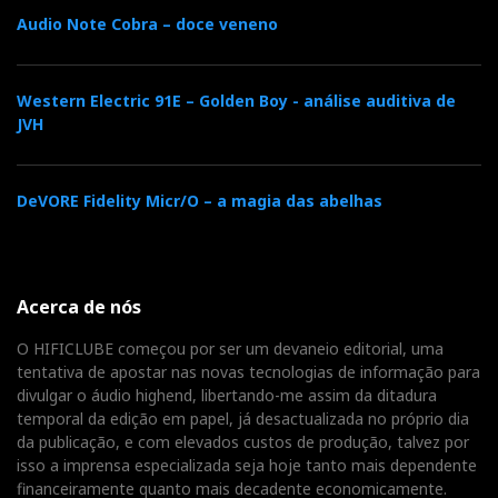
Audio Note Cobra – doce veneno
Hi-Fi News Disc Test Review by JVH
Western Electric 91E – Golden Boy - análise auditiva de
Hi-Fi News March 1986
JVH
HifiNew_Testdisc.pdf
DeVORE Fidelity Micr/O – a magia das abelhas
Distribuidor
Acerca de nós
Relacionado : Imacustica
O HIFICLUBE começou por ser um devaneio editorial, uma
Somos especialistas em alta fidelidade &
tentativa de apostar nas novas tecnologias de informação para
cinema em casa. Oferecemos a
divulgar o áudio highend, libertando-me assim da ditadura
verdadeira experiência de imersão
temporal da edição em papel, já desactualizada no próprio dia
audiovisual. Movidos pela paixão, desde 1986!
da publicação, e com elevados custos de produção, talvez por
isso a imprensa especializada seja hoje tanto mais dependente
financeiramente quanto mais decadente economicamente.