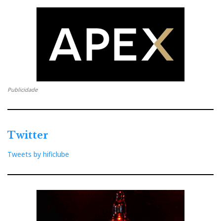
ausência de grão, estridência, dureza, agressividade ou brilho
excessivo (apenas um ligeiro brilho nos olhos).
resolução q.b. em toda a banda áudio, e não apenas na gama
média: o agudo tem requinte francês e o grave perde apenas alguma
Publicidade
transparência relativa, pouco significativa neste contexto.
timbres correctos, detalhe fino, musicalidade, espacialidade,
atmosfera, fluidez
Twitter
Tweets by hificlube
volumetria e corpo, associado às características intrínsecas de
um grave mais carnudo que musculado.
ritmo q.b., sem stress ou fadiga, associado a uma “suspensão”
do tipo Citroen hidráulica: “simpática” para estradas em mau estado,