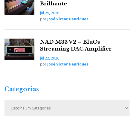
Brilhante
o partido do seu MyDAC.
jul 29, 2026
por
José Victor Henriques
NAD M33 V2 – BluOs
Streaming DAC Amplifier
jul 22, 2026
por
José Victor Henriques
Categorias
Da música das esferas renascentista à música dos
C
computadoresd do séc. XXI
a
t
e
Eu devo ter feito as coisas bem, porque o som do
g
MyDAC me permitiu interpretar à letra a famosa
o