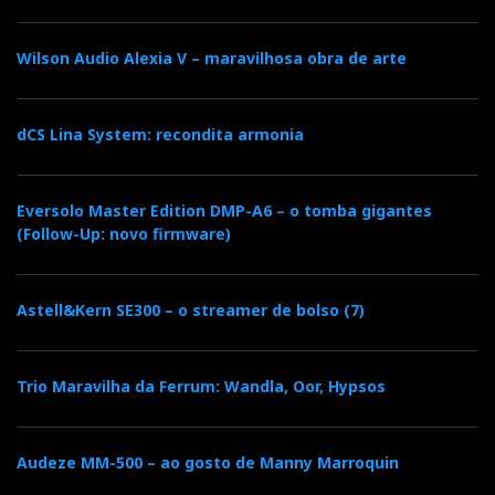
Portanto, não temam que eu vos diga que os
resultados obtidos só foram possíveis graças a cabos
Wilson Audio Alexia V – maravilhosa obra de arte
Odin ou Transparent, que custam 10, 20, 100 vezes
mais que o MyDAC. E é verdade que ouvi ficheiros
dCS Lina System: recondita armonia
digitais de 44,1 a 192kHz, mas também o som de
videos do You Tube, como qualquer comum mortal...
Eversolo Master Edition DMP-A6 – o tomba gigantes
(Follow-Up: novo firmware)
Astell&Kern SE300 – o streamer de bolso (7)
Trio Maravilha da Ferrum: Wandla, Oor, Hypsos
Audeze MM-500 – ao gosto de Manny Marroquin
MyDAC: os anjos não têm costas...