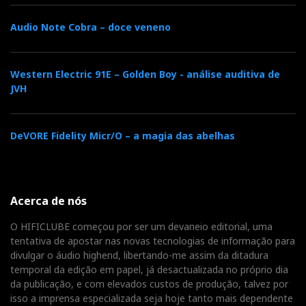
Audio Note Cobra – doce veneno
A impedância das saídas analógicas do MyDAC é de
600 ohms, um pouco elevada para a função de
amplificador de auscultadores. Mas os Focal vêm
Western Electric 91E – Golden Boy - análise auditiva de
especificados como compatíveis com impedâncias
JVH
entre 32-600 ohms. No limite máximo, isto significa
que iria ter limitações de volume e uma ligeira perda
DeVORE Fidelity Micr/O – a magia das abelhas
nos extremos de frequência. Ora, como eu não
pretendo ficar surdo tão cedo (a natureza se
encarregará disso, in due time), o volume máximo
decorrente deste setup pouco ortodoxo é suficiente
Acerca de nós
para uma utilização diária intensiva, variando com o
O HIFICLUBE começou por ser um devaneio editorial, uma
nível do sinal do programa em escuta.
tentativa de apostar nas novas tecnologias de informação para
divulgar o áudio highend, libertando-me assim da ditadura
temporal da edição em papel, já desactualizada no próprio dia
da publicação, e com elevados custos de produção, talvez por
isso a imprensa especializada seja hoje tanto mais dependente