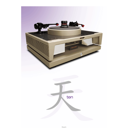
Eu compreendo que se tenha de poupar em algum
lado, mas até no Dragonfly o led-libelinha muda de
cor, conforme o ficheiro é a 44,1, 48, 88,2, 96. O
MyDAC aceita também sinais a 192kHz, sempre sem
informação visual. Temos que ter fé e acreditar na luz
sagrada branca...
Tal como nos “escargots bourguignone”, não é a “casa
do caracol” que importa, é o que vem lá dentro. E o
Chef Daniel Schaar esmerou-se na confecção e no
têmpero deste petisco digital: não há um único
condensador electrolítico no caminho do sinal e o
processador central é um XMOS...