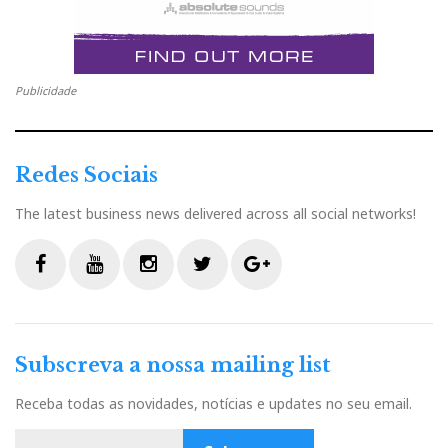
Publicidade
Redes Sociais
The latest business news delivered across all social networks!
F
Y
I
T
G
a
o
n
w
o
c
u
s
i
o
Subscreva a nossa mailing list
e
t
t
t
g
b
u
a
t
l
Receba todas as novidades, notícias e updates no seu email.
o
b
g
e
e
Micromega MyDAC: placa de circuito interno
o
e
r
r
P