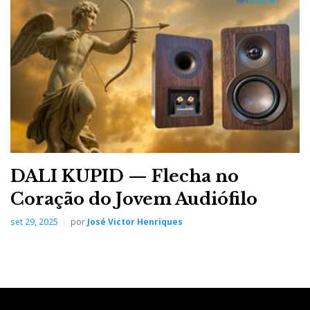
DALI KUPID — Flecha no
Coração do Jovem Audiófilo
set 29, 2025
por
José Victor Henriques
MyDAC e Spirit One: les beaux esprits se rencontrent
O MyDAC não tem entrada para auscultadores. Na
CES 2013, a Micromega apresentou o 2º capítulo da
trilogia “My”, o amplificador de auscultadores