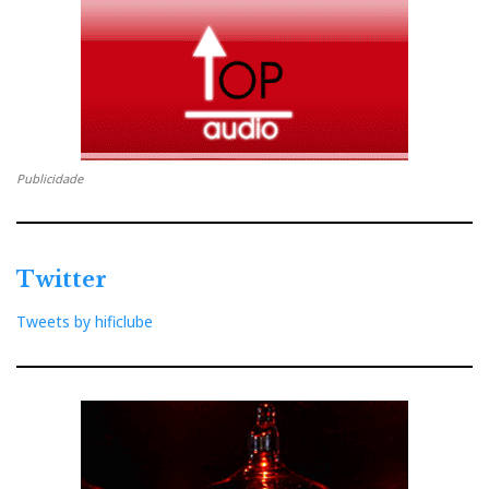
Meridian Explorer
glorioso, o
permite-nos navegar
hoje por mares nunca dantes navegados de potência
sonora, com mar calmo a 44, 1kHz ou ondas até
192kHz.
Publicidade
Para isso só precisa de mudar a vela, não tem
necessariamente de mudar de caravela...
Twitter
Tweets by hificlube