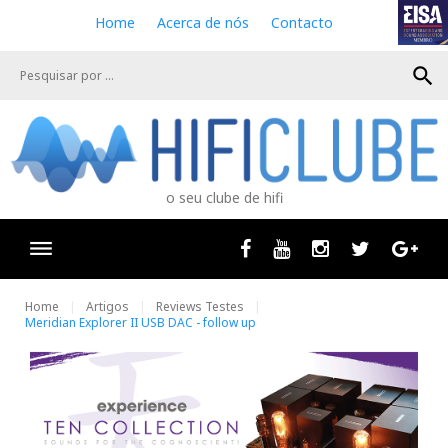
S
Home
Acerca de nós
Contacto
k
i
search
p
t
o
c
o
n
o seu clube de hifi
t
e
n
Facebook
Youtube
Instagram
Twitter
Goog
t
Home
Artigos
Reviews Testes
Meridian Explorer II USB DAC - follow up