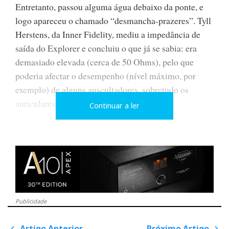
Entretanto, passou alguma água debaixo da ponte, e
logo apareceu o chamado “desmancha-prazeres”. Tyll
Herstens, da Inner Fidelity, mediu a impedância de
saída do Explorer e concluiu o que já se sabia: era
demasiado elevada (cerca de 50 Ohms), pelo que
poderia afectar o desempenho (nível máximo, por
exemplo) de alguns auscultadores, sobretudo os
auriculares portáteis de baixa impedância.
Continuar a ler
Ora, isto não era novidade para a Meridian, pois era
esse mesmo o objectivo. A Meridian fez, contudo, a
vontade aos audiófilos, e o “novo” Explorer passou a
ter uma impedância de saída de apenas 5 Ohms. Mas
claro que não era por acaso que o Explorer I (a
Publicidade
designação é minha) tinha um impedância mais
elevada.
Artigo Anterior
Próximo Artigo