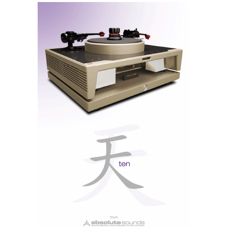
O Meridian Explorer veio revolucionar a qualidade do som
dos portáteis
Na minha última visita à
Ajasom
, Nuno Cristina
emprestou-me amavelmente (estão sempre esgotados)
um Explorer de 5 Ohms para eu “ouvir” a diferença.
Sem querer entrar em polémicas ou análises
demasiado técnicas, eu creio que o leitor, que
comprou um dos primeiros Explorer (igual ao que eu
testei - ver Artigos Relacionados), o que quer saber é
se deve trocar o Explorer I pelo Explorer II. Reparem
que a Meridian nem se deu ao trabalho de lhe mudar a
se está a gostar do Explorer I,
designação. Portanto,