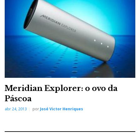
também ajudam à festa, literalmente).
Mas há mais: dá corpo aos graves dos “supositórios”
(+ impedância = -
damping
) e torna o som mais
“tolerável” no agudo, logo o som é mais agradável de
ouvir com os pequenos auriculares de enfiar no
ouvido – e não só.
Meridian Explorer: o ovo da
Páscoa
abr 24, 2013
por
José Victor Henriques