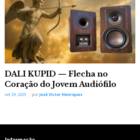
b
t
l
e
t
o
e
e
d
e
o
r
+
I
r
k
n
e
s
DALI KUPID — Flecha no
Coração do Jovem Audiófilo
t
set 29, 2025
por
José Victor Henriques
Informação