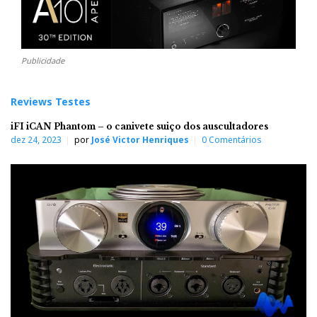
Publicidade
Reviews Testes
iFI iCAN Phantom – o canivete suiço dos auscultadores
dez 24, 2023
por
José Victor Henriques
0 Comentários