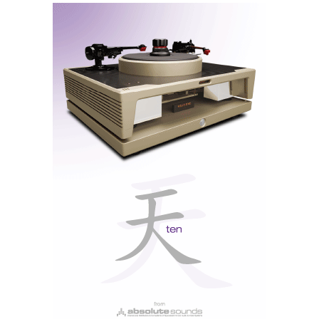
Tem ainda um teclado preto com teclas de seleção
para ajuste de AC e Impedância (para eletrostáticos),
IEMatch (para IEMs), e ainda XSpace e XBass, a que
voltaremos mais abaixo.
iCAN Phantom: iFI Nexis app e controlo remoto. A app dá