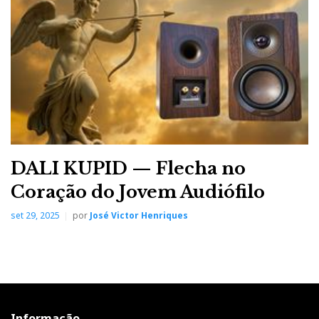
incorporação das tecnologias digitais de modelos
anteriores como o iDSD.
DALI KUPID — Flecha no
Coração do Jovem Audiófilo
set 29, 2025
por
José Victor Henriques
Os cartões de polarização exibem de um lado a tensão
selecionada; e no outro as marcas de auscultadores
eletrostáticos que a utilizam.
Cartas na manga
Informação