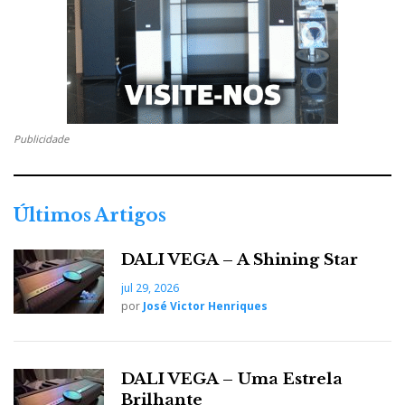
O Phantom é simultaneamente um amplificador de
auscultadores analógico de referência e um pré-
amplificador versátil. Pode ser ligado a um
amplificador de potência, tornando assim os modos de
processamento analógico XBass e XSpace extensivos
Publicidade
também às colunas ativas a que esteja ligado,
corrigindo a distorção espacial e melhorando a
imagem, para uma experiência de audição holográfica,
Últimos Artigos
sem o eco e a reverberação associados a soluções
baseadas em DSP.
DALI VEGA – A Shining Star
jul 29, 2026
por
José Victor Henriques
DALI VEGA – Uma Estrela
Brilhante