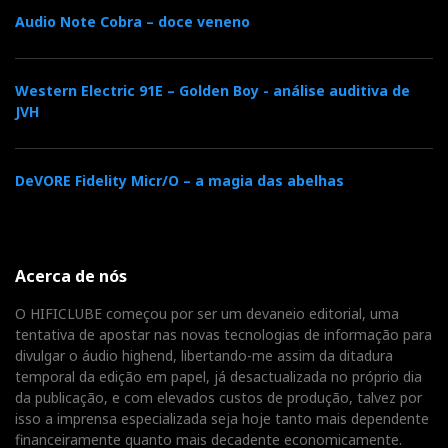
e Tube+.
Audio Note Cobra – doce veneno
XSpace alarga horizontes
Western Electric 91E – Golden Boy - análise auditiva de
JVH
Apesar de poderoso, o Phantom sentiu-se ainda mais
confortável a alimentar o Hifiman HE1000 com 9dB
de ganho. Também experimentei 18dB, o que era
DeVORE Fidelity Micr/O – a magia das abelhas
claramente excessivo. Mas o HE1000 beneficia, sem
dúvida, de um
boost no baixo
de 10dB aos 10Hz. O
reforço aos 20Hz e 40Hz pareceu-me um exagero,
Acerca de nós
especialmente o último, porque começa a fazer efeito
logo abaixo dos 200Hz, e isso já é entrar no território
O HIFICLUBE começou por ser um devaneio editorial, uma
da voz masculina.
tentativa de apostar nas novas tecnologias de informação para
divulgar o áudio highend, libertando-me assim da ditadura
temporal da edição em papel, já desactualizada no próprio dia
Também gostei de brincar com o modo
XSpace
a 30,
da publicação, e com elevados custos de produção, talvez por
60 e 90 graus. O som abre como se eu estivesse a
isso a imprensa especializada seja hoje tanto mais dependente
financeiramente quanto mais decadente economicamente.
ouvir colunas muito afastadas entre si. Embora não