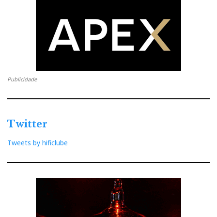
poder ouvir no tempo que me resta de vida.
Tecnologias inovadoras
Mas há outras tecnologias inovadoras patenteadas da
iFI Audio incorporadas no Phantom:
Publicidade
A tecnologia de energização Pro iES, com seis definições de
tensão para auscultadores eletrostáticos. O iESL Energizer
Twitter
nasceu como um componente separado que fornecia tensões
de sinal elevadas para uma vasta gama de auscultadores
Tweets by hificlube
eletrostáticos. Foi integrado no iCAN Phantom, agora com
cartões de polarização, uma novidade mundial em termos de
versatilidade.
Este é o único amplificador que conheço que pode lidar com
auscultadores dinâmicos, isodinâmicos e eletrostáticos ao
mesmo tempo. Inclui ganho ajustável (0dB, 9dB e 18dB),