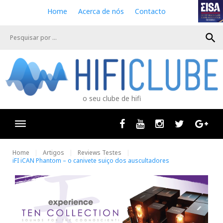
S
Home
Acerca de nós
Contacto
k
i
search
p
t
o
c
o
n
o seu clube de hifi
t
e
n
Facebook
Youtube
Instagram
Twitter
Goog
t
Home
Artigos
Reviews Testes
iFI iCAN Phantom – o canivete suiço dos auscultadores