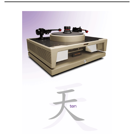
ESS Sabre ES9038Q2M, de baixa distorção e elevada gama
dinâmica.
Suporte para Áudio de Alta Resolução: O dispositivo suporta
uma ampla variedade de formatos de áudio, incluindo PCM
até 32-bit/768kHz e DSD até DSD512.
Nota: Se tem o Media
Player instalado no seu PC (Windows) precisa de instalar esta
Asio Driver
para suportar: ASIO e WASAPI, DSD nativo
DSD512, PCM até 768KHz@32bit e MQA.