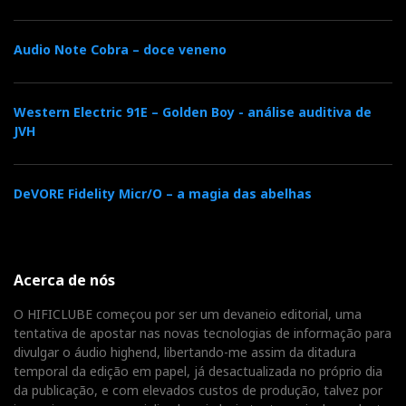
Audio Note Cobra – doce veneno
Eversolo DMP-A10 - App e controlo remoto
O Diabo está nos detalhes
Western Electric 91E – Golden Boy - análise auditiva de
JVH
No entanto, há sempre alguns detalhes técnicos que
podem passar despercebidos até para os mais
DeVORE Fidelity Micr/O – a magia das abelhas
experientes. Por exemplo:
Acerca de nós
O HIFICLUBE começou por ser um devaneio editorial, uma
tentativa de apostar nas novas tecnologias de informação para
divulgar o áudio highend, libertando-me assim da ditadura
temporal da edição em papel, já desactualizada no próprio dia
da publicação, e com elevados custos de produção, talvez por