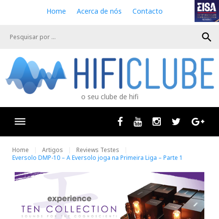
S
Home
Acerca de nós
Contacto
k
i
search
p
t
o
c
o
n
o seu clube de hifi
t
e
n
Facebook
Youtube
Instagram
Twitter
Goog
t
Home
Artigos
Reviews Testes
Eversolo DMP-10 – A Eversolo joga na Primeira Liga – Parte 1