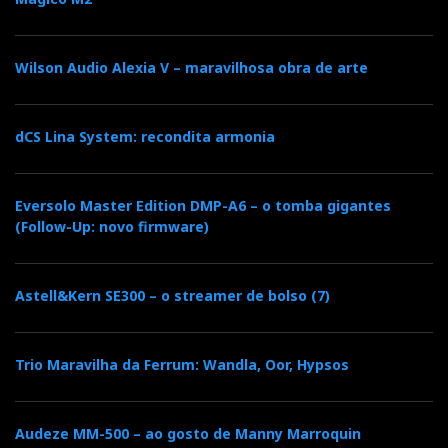
Claro que o A10 é uma bicicleta elétrica mais
sofisticada, com algumas funções novas como a EQ (e
Wilson Audio Alexia V – maravilhosa obra de arte
a correção de salas), que exigem algum estudo e
atenção. De resto, qualquer miúdo aprende a conduzi-
la sem dificuldade, fazendo
scroll
no ecrã tátil ou na
dCS Lina System: recondita armonia
aplicação que reproduz o ecrã em tempo real (modo
Cast). E ainda há um elegante controle remoto em
Eversolo Master Edition DMP-A6 – o tomba gigantes
metal nobre, leve, ergonómico e prático, para os
(Follow-Up: novo firmware)
utilizadores mais conservadores.
Astell&Kern SE300 – o streamer de bolso (7)
Trio Maravilha da Ferrum: Wandla, Oor, Hypsos
Audeze MM-500 – ao gosto de Manny Marroquin