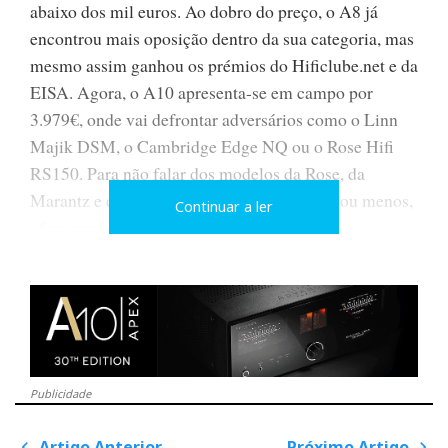
abaixo dos mil euros. Ao dobro do preço, o A8 já
encontrou mais oposição dentro da sua categoria, mas
mesmo assim ganhou os prémios do Hificlube.net e da
EISA. Agora, o A10 apresenta-se em campo por
3.979€, onde vai defrontar adversários como o Linn
Majik DSM, o Cambridge Edge NQ ou o Rose Hifi
RS150. Para não falar dos modelos da Rose, da
Marantz e da Naim que, pelo mesmo preço ou menos,
Continuar a ler
oferecem leitor-CD e/ou amplificação.
Mas a Eversolo treinou muito antes de entrar em
campo: primeiro para poder justificar o preço da sua
principal vedeta face aos seus próprios modelos; e
depois para fazer face à concorrência externa das
outras equipas.
Publicidade
Artigo Anterior
Próximo Artigo