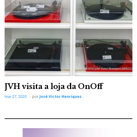
por um par de monoblocos Moon 888 (888W/8ohms),
tendo na linha da frente o Streamer/DAC 780D e o
prévio 850P.
Embora breve, a audição permitiu-me concluir que a
Dali está decidida a bater o pé (literalmente, pois o
sentido de ritmo é notável) aos mais famosos ponta-
de-lança do mercado high-end.
JVH visita a loja da OnOff
mai 27, 2020
por
José Victor Henriques