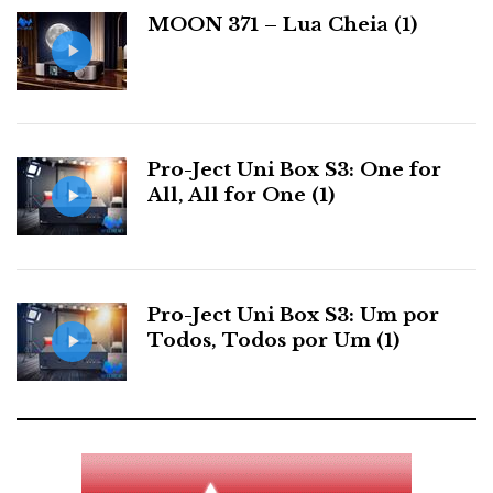
Supra Excalibur, o único topo de gama ainda a preço
a
MOON 371 – Lua Cheia (1)
s
'comprável'...
Pro-Ject Uni Box S3: One for
All, All for One (1)
Pro-Ject Uni Box S3: Um por
Todos, Todos por Um (1)