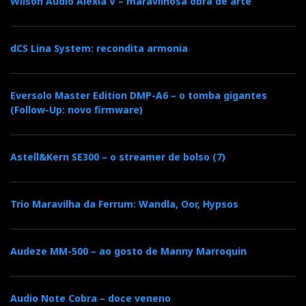
Wilson Audio Alexia V – maravilhosa obra de arte
dCS Lina System: recondita armonia
Eversolo Master Edition DMP-A6 – o tomba gigantes
(Follow-Up: novo firmware)
Astell&Kern SE300 – o streamer de bolso (7)
Trio Maravilha da Ferrum: Wandla, Oor, Hypsos
Audeze MM-500 – ao gosto de Manny Marroquin
Audio Note Cobra – doce veneno