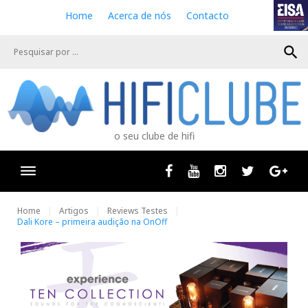
S
Home
Acerca de nós
Contacto
k
i
search
p
t
o
c
o
n
o seu clube de hifi
t
e
n
Facebook
Youtube
Instagram
Twitter
Goog
t
Home
Artigos
Reviews Testes
Dali Kore – primeira audição na OnOff