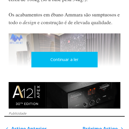
Os acabamentos em ébano Ammara são sumptuosos e
todo o
design
e construção é de elevada qualidade.
Continuar a ler
Auditório Principal: Moon/Dali Kore
Publicidade
Streamer e Dac Moon 780D V2 Preço 17.900€
https://simaudio.com/en/product/780d-streaming-dac/
Artigo Anterior
Próximo Artigo