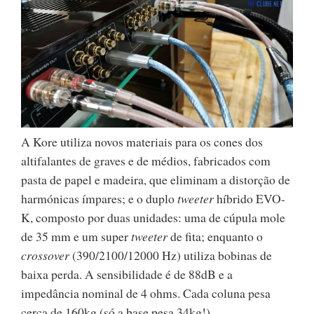
A Kore utiliza novos materiais para os cones dos
altifalantes de graves e de médios, fabricados com
pasta de papel e madeira, que eliminam a distorção de
harmónicas ímpares; e o duplo
tweeter
híbrido EVO-
K, composto por duas unidades: uma de cúpula mole
de 35 mm e um super
tweeter
de fita; enquanto o
crossover
(390/2100/12000 Hz) utiliza bobinas de
baixa perda. A sensibilidade é de 88dB e a
impedância nominal de 4 ohms. Cada coluna pesa
cerca de 160kg (só a base pesa 34kg!).