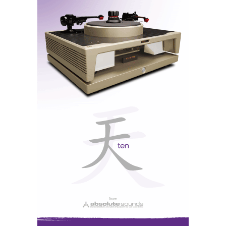
O controlo sobre o grave dos Moon 888 ajudou, mas o
equilíbrio tonal das Kore mostrou que a Dali não se
limitou a fazer uma coluna maior e mais cara (80 mil
euros!) é também melhor em todos os sentidos: da
dinâmica incrível à imagem ampla e bem definida.
Esta foi a minha primeira audição e espero que não
seja a última, pois a qualidade do som do sistema