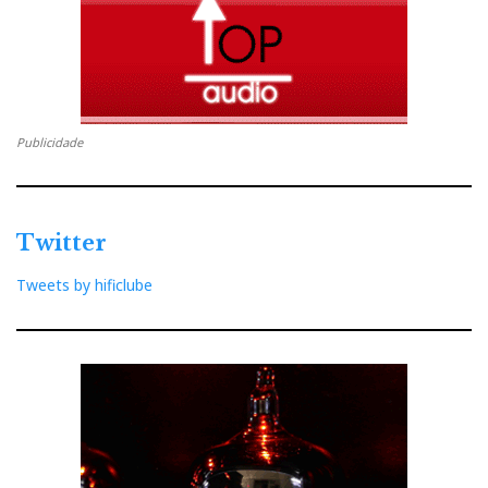
Como se vê (ouve) na amostra junta, quem não puder
chegar ao topo das Kore,
In Admiration Of Music
,
Publicidade
pode muito bem continuar a admirar a música com
este sistema de porte mais doméstico e preço
(relativamente) mais acessível.
Twitter
Tweets by hificlube