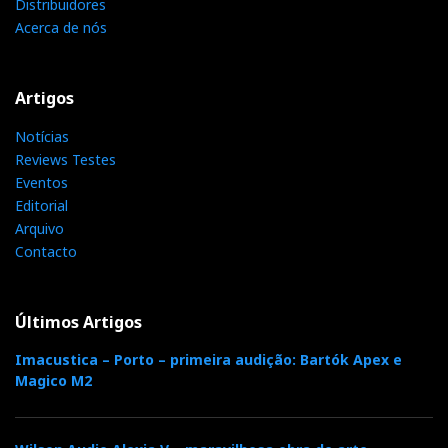
Distribuidores
k
n
Acerca de nós
e
s
Artigos
t
Notícias
Reviews Testes
Eventos
Editorial
Arquivo
Contacto
Últimos Artigos
Imacustica – Porto – primeira audição: Bartók Apex e
Magico M2