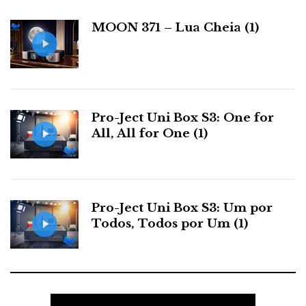
i
a
MOON 371 – Lua Cheia (1)
s
Pro-Ject Uni Box S3: One for
All, All for One (1)
Pro-Ject Uni Box S3: Um por
Todos, Todos por Um (1)