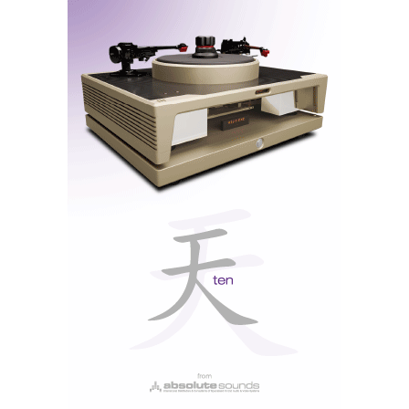
‘colorido’) e textura e o detalhe está bem incorporado
no
corpus sonicus
, tal como o álcool num bom vinho:
só se sente o efeito quando o engenheiro de som abusa
do gargalo. Ora a culpa não é do vinho é de quem não
sabe beber…
A sensação de ausência de jitter está ao nível do
actual estado da arte a preços exorbitantes, o que
vale bem os 500 euros.
851N
O
oferece ainda a possibilidade de optar por três
tipos de filtros digitais:
Linear, Minimum Phase
e
Steep
. Num osciloscópio, as diferenças são bem
óbvias ao nível da resposta impulsiva e em
frequência; na audição já não são assim tão óbvias. Ao