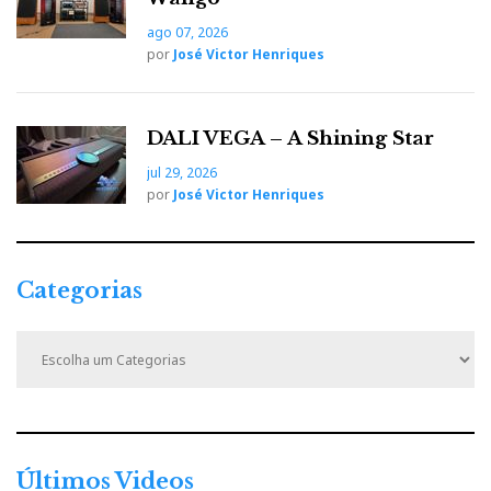
s
ago 07, 2026
t
por
José Victor Henriques
DALI VEGA – A Shining Star
jul 29, 2026
por
José Victor Henriques
Categorias
C
a
t
e
g
o
r
Últimos Videos