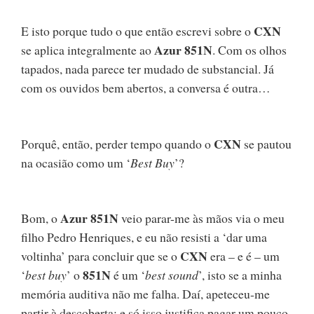
CXN
E isto porque tudo o que então escrevi sobre o
Azur 851N
se aplica integralmente ao
. Com os olhos
tapados, nada parece ter mudado de substancial. Já
com os ouvidos bem abertos, a conversa é outra…
CXN
Porquê, então, perder tempo quando o
se pautou
na ocasião como um ‘
Best Buy
’?
Azur 851N
Bom, o
veio parar-me às mãos via o meu
filho Pedro Henriques, e eu não resisti a ‘dar uma
CXN
voltinha’ para concluir que se o
era – e é – um
851N
‘
best buy
’ o
é um ‘
best sound
’, isto se a minha
memória auditiva não me falha. Daí, apeteceu-me
partir à descoberta: e só isso justifica pagar um pouco