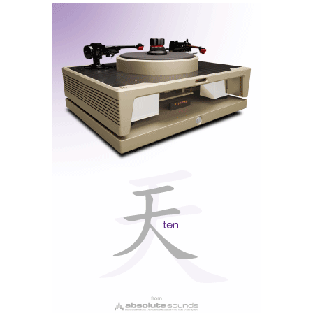
Em quarto crescendo
Audio Analogue AAcento, my favourite
É difícil apanhar-me desprevenido, e esta não foi a
minha primeira experiência com os Audio Analogue