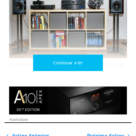
Continuar a ler
Audio Analogue Crescendo & Sonus faber Venere 2.0, nada
mal para começo de vida...
…um sistema cujo
preço total é inferior
ao de alguns cabos de
Publicidade
interligação: será
preciso mais do que
Artigo Anterior
Próximo Artigo