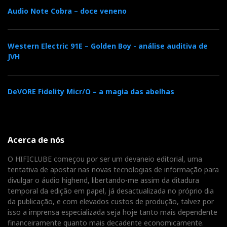
outros nos apresentam como codificado e de difícil
Audio Note Cobra – doce veneno
compreensão.
O integrado Crescendo já me tinha deixado boa
Western Electric 91E – Golden Boy - análise auditiva de
JVH
impressão, quando o ouvi com as ProAc DB3, mas as
Venere 2.0 são um melhor casamento. Não por serem
italianas também, mas porque o agudo mais vivo
DeVORE Fidelity Micr/O – a magia das abelhas
compensa a doçura a montante; o recato responde à
franqueza dos médios; e o corpo dos graves dá à
definição geral o sentido de autoridade, urgência e
Acerca de nós
ritmo.
O HIFICLUBE começou por ser um devaneio editorial, uma
Nada mal para começo de vida audiófila.
tentativa de apostar nas novas tecnologias de informação para
divulgar o áudio highend, libertando-me assim da ditadura
temporal da edição em papel, já desactualizada no próprio dia
da publicação, e com elevados custos de produção, talvez por
isso a imprensa especializada seja hoje tanto mais dependente
Distribuidor
financeiramente quanto mais decadente economicamente.