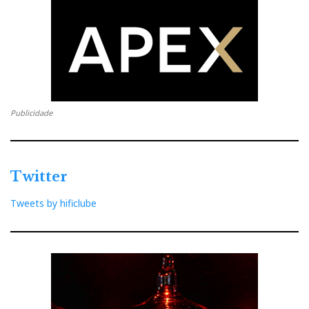
da PSU, que tem de ser muito estável. Quando testei o
Clones 25i
, expliquei tudo sobre o princípio do
‘
gaincard clone
’. Portanto, vamos ao que interessa: a
música.
Crescendo e companhia
Publicidade
Twitter
Tweets by hificlube