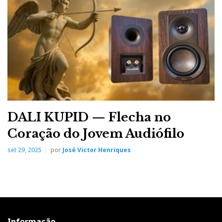
Como convidadas trouxe um par de colunas Sonus
faber Venere 2.0, lacadas a negro, com os respectivos
suportes, tão elegantes quanto complicados de montar.
Casamento à italiana
DALI KUPID — Flecha no
Coração do Jovem Audiófilo
set 29, 2025
por
José Victor Henriques
Informação