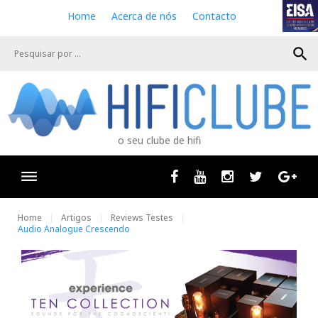
S
Home
Acerca de nós
Contacto
k
i
search
p
t
o
c
o
n
o seu clube de hifi
t
e
n
Facebook
Youtube
Instagram
Twitter
Goog
t
Home
Artigos
Reviews Testes
Audio Analogue Crescendo