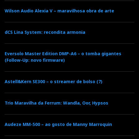
compostura: não grita
Wilson Audio Alexia V – maravilhosa obra de arte
e não perde a noção de
civismo audiófilo.
dCS Lina System: recondita armonia
Sobretudo, não soa ‘electrónico’, a maleita que afecta
muitos concorrentes até mil euros. O palco é tão rico
Eversolo Master Edition DMP-A6 – o tomba gigantes
de informação, de conteúdo e ambiental, que a
(Follow-Up: novo firmware)
experiência de audição electrostática nos ocorre logo
à memória, mesmo ouvindo-o com colunas de caixa,
Astell&Kern SE300 – o streamer de bolso (7)
porque parece não lhes 'excitar' os maus modos.
Daí talvez a mesma sensação que tive com o Clones
Trio Maravilha da Ferrum: Wandla, Oor, Hypsos
25i de que os sons mais ínfimos se ouvem com
extrema definição, como se alguém no palco nos
Audeze MM-500 – ao gosto de Manny Marroquin
fizesse sinais de
morse
com uma lanterna eléctrica
para uma leitura imediata do processo musical, que