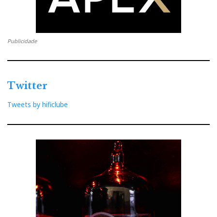
Publicidade
Twitter
Tweets by hificlube