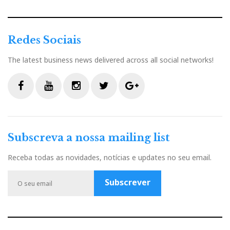
Redes Sociais
The latest business news delivered across all social networks!
F
Y
I
T
G
a
o
n
w
o
c
u
s
i
o
Subscreva a nossa mailing list
e
t
t
t
g
b
u
a
t
l
Receba todas as novidades, notícias e updates no seu email.
o
b
g
e
e
o
e
r
r
P
Subscrever
k
a
l
m
u
s