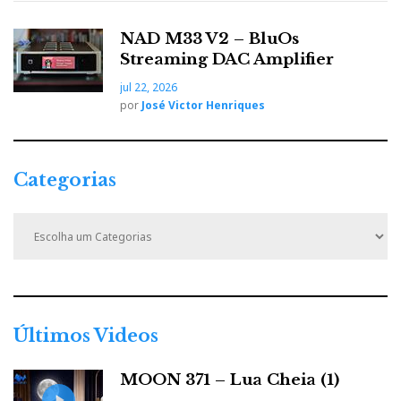
NAD M33 V2 – BluOs
Streaming DAC Amplifier
jul 22, 2026
por
José Victor Henriques
Categorias
C
a
t
e
g
o
r
Últimos Videos
i
a
MOON 371 – Lua Cheia (1)
s