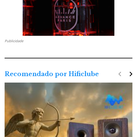
Publicidade
navigate_before
navigate_next
Recomendado por Hificlube