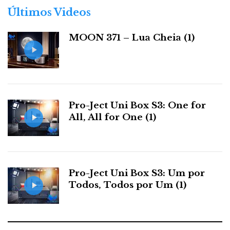
r
Últimos Videos
i
a
MOON 371 – Lua Cheia (1)
s
Pro-Ject Uni Box S3: One for
All, All for One (1)
Pro-Ject Uni Box S3: Um por
Todos, Todos por Um (1)