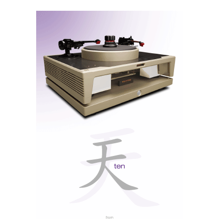
A Naim optou por usar no mu-so um conjunto de
tecnologias de conectividade sem fios que lhe dão
uma utilização praticamente universal. Nele
encontramos suporte para AirpPlay, streaming
UPnP™, Spotify Connect, Bluetooth (aptX), iRadio e
controlo através de apps para iOS e Android. A este
leque de conectividade com equipamentos móveis