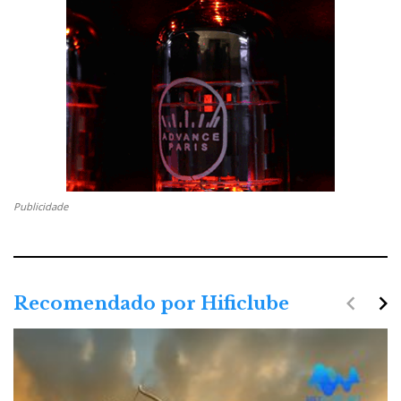
Publicidade
navigate_before
navigate_next
Recomendado por Hificlube