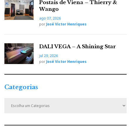
Postais de Viena – Thierry &
o
r
+
I
r
Wango
ago 07, 2026
k
n
e
por
José Victor Henriques
s
DALI VEGA – A Shining Star
t
jul 29, 2026
por
José Victor Henriques
Categorias
C
a
t
e
g
o