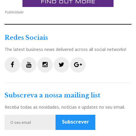
Publicidade
Redes Sociais
The latest business news delivered across all social networks!
F
Y
I
T
G
a
o
n
w
o
c
u
s
i
o
Subscreva a nossa mailing list
e
t
t
t
g
b
u
a
t
l
Receba todas as novidades, notícias e updates no seu email.
o
b
g
e
e
o
e
r
r
P
Subscrever
k
a
l
m
u