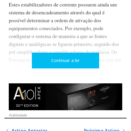
Estes estabilizadores de corrente possuem ainda um
sistema de desencadeamento através do qual é
possível determinar a ordem de ativação dos
equipamentos conectados. Por exemplo, pode
configurar o sistema de maneira a que as fontes
digitais e analógicas se liguem primeiro, seguido dos
pré-amplificadores e amplificadores de potência. Os
Powergrip podem inclusive ser desencadeados por um
Continuar a ler
“trigger” IN e desencadear qualquer dispositivo
compatível através de um “trigger” OUT (projetores
de vídeo, ecrãs…).
Como seria expectável, o YG-1 e YG-2 incluem
também todos os mecanismos de proteção modernos
como um sistema de desligamento inteligente que
Publicidade
protege os equipamentos conectados da rede elétrica.
Este sistema de distribuição inteligente integra
Artigo Anterior
Próximo Artigo