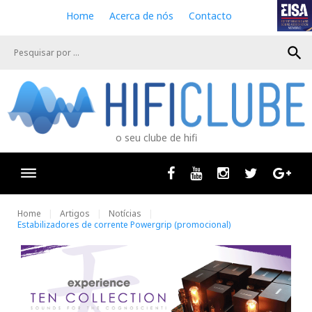
S
Home
Acerca de nós
Contacto
k
i
search
p
t
o
c
o
n
o seu clube de hifi
t
e
n
Facebook
Youtube
Instagram
Twitter
Goog
t
Home
Artigos
Notícias
Estabilizadores de corrente Powergrip (promocional)