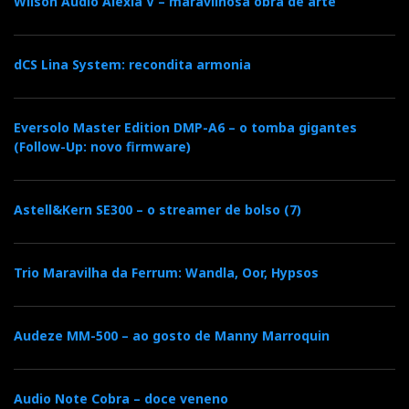
Wilson Audio Alexia V – maravilhosa obra de arte
dCS Lina System: recondita armonia
Eversolo Master Edition DMP-A6 – o tomba gigantes
(Follow-Up: novo firmware)
Astell&Kern SE300 – o streamer de bolso (7)
Trio Maravilha da Ferrum: Wandla, Oor, Hypsos
Audeze MM-500 – ao gosto de Manny Marroquin
Audio Note Cobra – doce veneno