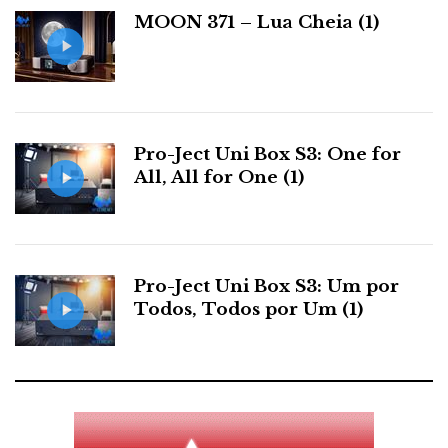
a
MOON 371 – Lua Cheia (1)
s
Pro-Ject Uni Box S3: One for
All, All for One (1)
Pro-Ject Uni Box S3: Um por
Todos, Todos por Um (1)