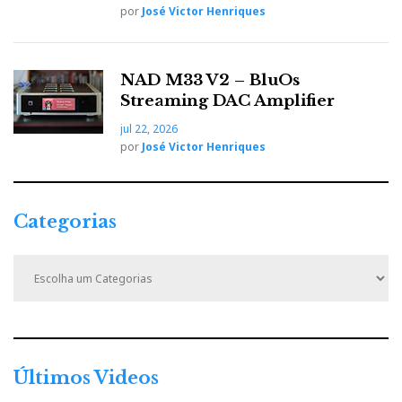
por
José Victor Henriques
NAD M33 V2 – BluOs
Streaming DAC Amplifier
jul 22, 2026
por
José Victor Henriques
Categorias
C
a
t
e
g
o
r
Últimos Videos
i