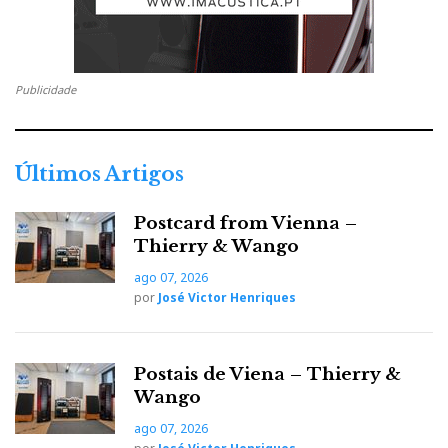
F
T
G
L
Like it? Share it.
a
w
o
i
P
Publicidade
c
i
o
n
i
e
t
g
k
n
Últimos Artigos
b
t
l
e
t
Postcard from Vienna –
Thierry & Wango
o
e
e
d
e
ago 07, 2026
por
José Victor Henriques
o
r
+
I
r
k
n
e
Postais de Viena – Thierry &
Wango
s
ago 07, 2026