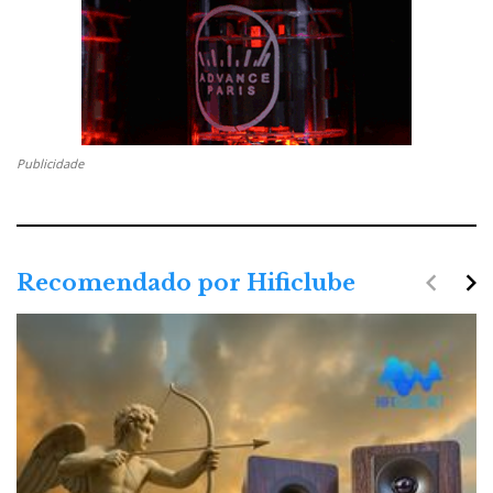
Publicidade
navigate_before
navigate_next
Recomendado por Hificlube