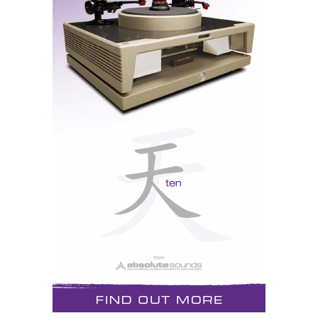
conversão digital/analógico do Chord TT (Robert
Watts é um dos meus projectistas digitais favoritos -
ver testes
aqui
e
aqui
) e um agudo ‘brilhante’, no
sentido de excitante e notável no seu contributo para a
focagem e riqueza harmónica.
Abrunhosa
Zambujo
Oiçam
em ‘
Lua’
e, sobretudo,
,
cantando Marceneiro, sigam a inteligibilidade do
discurso, a articulação dos bordões da guitarra baixo e
o trinado da guitarra portuguesa, e digam lá comigo:
ah, fadista!
Para mais informações: