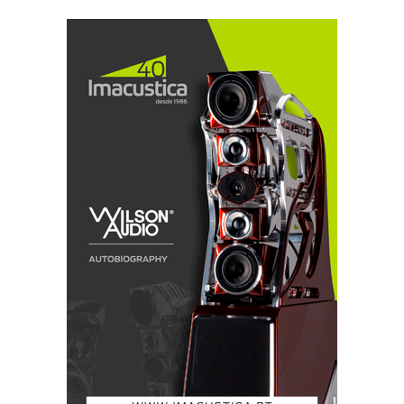
ABSOLUT SOUND & VIDEO
www.absolutsv.com
213 552 710
R. PInheiro Chagas, nº17
1050-174-Lisboa