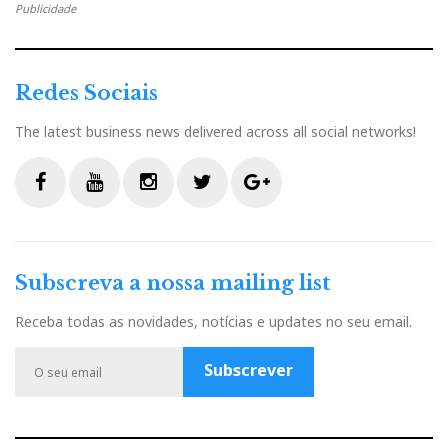
Publicidade
JOSÉ LOPES MARQUES
Redes Sociais
www.joselopesmarques.com
The latest business news delivered across all social networks!
(loja online e outlet)
F
Y
I
T
G
a
o
n
w
o
234 377 180
c
u
s
i
o
Subscreva a nossa mailing list
e
t
t
t
g
b
u
a
t
l
Receba todas as novidades, notícias e updates no seu email.
Av. S.ta Joana, nº 17
o
b
g
e
e
o
e
r
r
P
Subscrever
k
a
l
m
u
3810-329 Aveiro
s