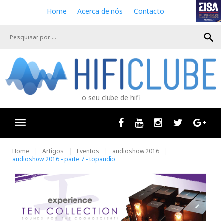
S
Home
Acerca de nós
Contacto
k
i
search
p
t
o
c
o
n
o seu clube de hifi
t
e
n
Facebook
Youtube
Instagram
Twitter
Goog
t
Home
Artigos
Eventos
audioshow 2016
audioshow 2016 - parte 7 - topaudio