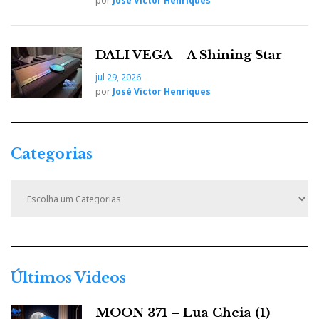
por
José Victor Henriques
t
DALI VEGA – A Shining Star
jul 29, 2026
por
José Victor Henriques
Categorias
C
a
t
e
g
o
r
Últimos Videos
i
a
MOON 371 – Lua Cheia (1)
s