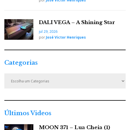
por
José Victor Henriques
DALI VEGA – A Shining Star
jul 29, 2026
por
José Victor Henriques
Categorias
C
a
t
e
g
o
r
Últimos Videos
i
a
MOON 371 – Lua Cheia (1)
s