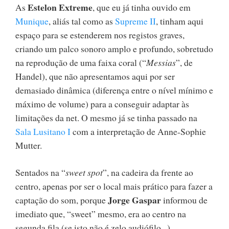
Estelon Extreme
As
, que eu já tinha ouvido em
Munique
, aliás tal como as
Supreme II
, tinham aqui
espaço para se estenderem nos registos graves,
criando um palco sonoro amplo e profundo, sobretudo
na reprodução de uma faixa coral (“
Messias
”, de
Handel), que não apresentamos aqui por ser
demasiado dinâmica (diferença entre o nível mínimo e
máximo de volume) para a conseguir adaptar às
limitações da net. O mesmo já se tinha passado na
Sala Lusitano I
com a interpretação de Anne-Sophie
Mutter.
Sentados na “
sweet spot
”, na cadeira da frente ao
centro, apenas por ser o local mais prático para fazer a
Jorge Gaspar
captação do som, porque
informou de
imediato que, “sweet” mesmo, era ao centro na
segunda fila (se isto não é zelo audiófilo...),