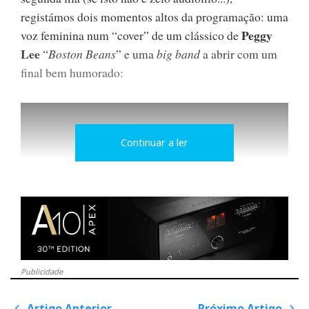
registámos dois momentos altos da programação: uma
Peggy
voz feminina num “cover” de um clássico de
Lee
“
Boston Beans
” e uma
big band
a abrir com um
final bem humorado:
Continuar a ler
Publicidade
Artigo Anterior
Próximo Artigo