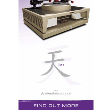
O
Trinity DAC
não converte DSD mas é compatível
(conversão prévia para PCM) com o apoio de software
gratuito como o
Foobar
.