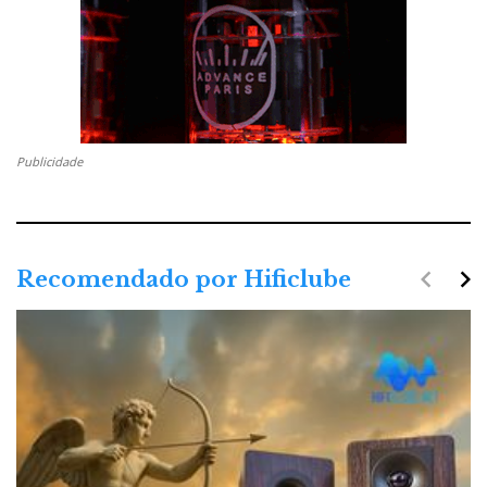
Publicidade
navigate_before
navigate_next
Recomendado por Hificlube