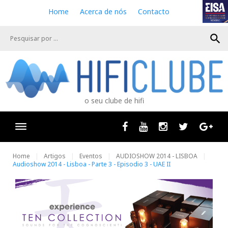
S
Home
Acerca de nós
Contacto
k
i
search
p
t
o
c
o
n
o seu clube de hifi
t
e
n
Facebook
Youtube
Instagram
Twitter
Goog
t
Home
Artigos
Eventos
AUDIOSHOW 2014 - LISBOA
Audioshow 2014 - Lisboa - Parte 3 - Episodio 3 - UAE II