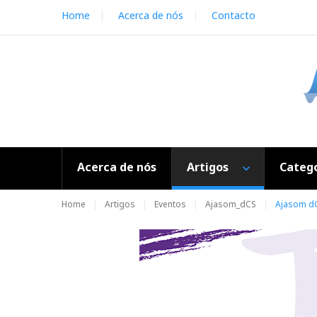
S
Home
Acerca de nós
Contacto
k
i
p
t
o
c
o
n
t
e
Acerca de nós
Artigos
Catego
n
t
Home
Artigos
Eventos
Ajasom_dCS
Ajasom dC