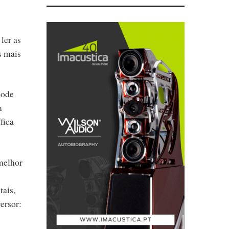
ler as
s mais
pode
m
fica
melhor
tais,
ersor: