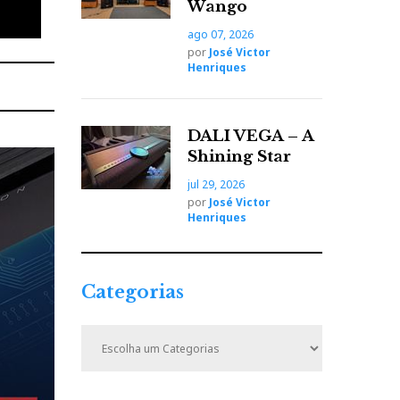
Wango
ago 07, 2026
por
José Victor
Henriques
DALI VEGA – A
Shining Star
jul 29, 2026
por
José Victor
Henriques
Categorias
C
a
t
e