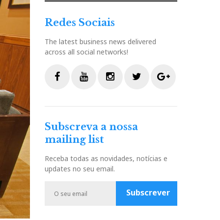
Redes Sociais
The latest business news delivered
across all social networks!
F
Y
I
T
G
a
o
n
w
o
c
u
s
i
o
Subscreva a nossa
e
t
t
t
g
mailing list
b
u
a
t
l
o
b
g
e
e
Receba todas as novidades, notícias e
o
e
r
r
P
updates no seu email.
k
a
l
m
u
Subscrever
s