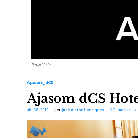
Publicidade
Ajasom_dCS
Ajasom dCS Hote
abr 08, 2013
por
José Victor Henriques
0 Comentários