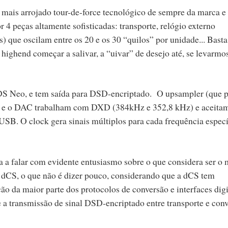
 mais arrojado tour-de-force tecnológico de sempre da marca e
4 peças altamente sofisticadas: transporte, relógio externo
que oscilam entre os 20 e os 30 “quilos” por unidade... Basta 
highend começar a salivar, a “uivar” de desejo até, se levarmo
RDS Neo, e tem saída para DSD-encriptado. O upsampler (que 
o) e o DAC trabalham com DXD (384kHz e 352,8 kHz) e aceita
B. O clock gera sinais múltiplos para cada frequência especí
a falar com evidente entusiasmo sobre o que considera ser o 
 dCS, o que não é dizer pouco, considerando que a dCS tem
 da maior parte dos protocolos de conversão e interfaces digi
a transmissão de sinal DSD-encriptado entre transporte e conv