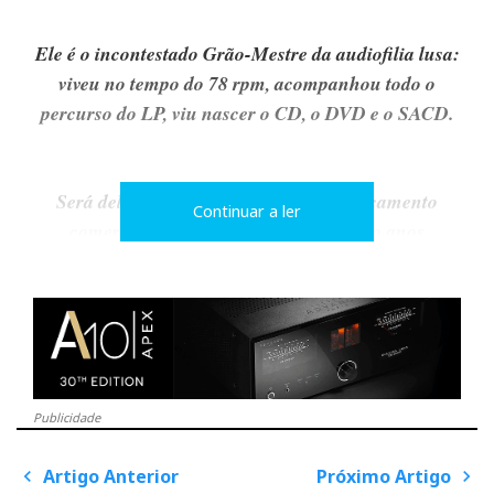
Ele é o incontestado Grão-Mestre da audiofilia lusa:
viveu no tempo do 78 rpm, acompanhou todo o
percurso do LP, viu nascer o CD, o DVD e o SACD.
Será dele a melhor crónica sobre o lançamento
Continuar a ler
comercial do Blu-ray - dentro de cinco anos
na
audiodicas
...
José Victor Henriques,
um seu admirador
Nunca achei que o texto fosse assim tão especial, a
Publicidade
não ser pelo jogo de pontuação na abertura, mas
Holbein gostou tanto que me sugeriu que escrevesse
Artigo Anterior
Próximo Artigo
P
o