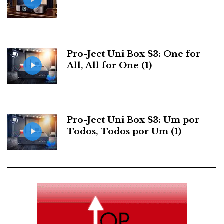
a prova de que a eternidade é possível'.
... ainda que fosse possível em condições normais -
em razão da pandemia que nos ameaça a todos e,
Pro-Ject Uni Box S3: One for
distintamente, aos anciãos já quase centenários -
All, All for One (1)
vivemos cá no Brasil condições anormais quiçá
fatídicas para não dizer criminosas.
... e especialmente neste desgraçado Brasil de
Pro-Ject Uni Box S3: Um por
Bolsonaro!
Todos, Todos por Um (1)
Citei seu douto antropônimo ao publicar na Minha
Linha do Tempo deste Face aviso no qual informo
aos meus poucos leitores de que, após a minha
morte, continuarei a divulgar textos sob o
pseudônimo de Amaral Lima; é que tenho tido a
sorte de 'descobrir' coisinhas interessantes sobre a