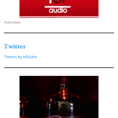
arte da reprodução eletrônica do som musical.
Arte porque é emoção e a emoção humana, segundo
Publicidade
seu conterrâneo neurocientista, António Damásio,
"... não se reduz ao prazer sexual ou ao pavor dos
répteis.
Twitter
Tem a ver, igualmente, com o horror de testemunhar
Tweets by hificlube
o sofrimento e com a satisfação de ver cumprida a
justiça; COM O NOSSO DELEITE FACE AO
SORRISO SENSUAL DE JEANNE MOREAU ou à
beleza das palavras e ideias da poesia de
Shakespeare etc. etc." esquecendo-se Damásio do
estado de deslumbramento em que ficamos, nós os
musicistas, os audiófilos e até os audiotas ao ouvir os
'48 Prelúdios e Fugas' de John Sebastian Bach via