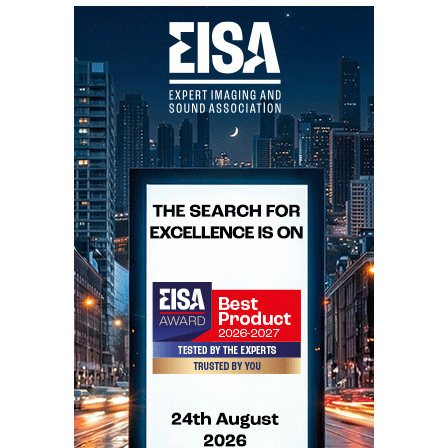
José Victor Henriques
P.S. Uma saudação muito especial para Dona
Jarina, pois não é fácil viver 60 anos apaixonada por
um audiófilo...