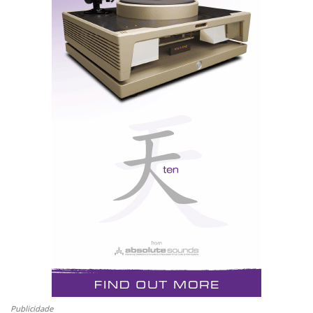
Foi o amor - o fogo que arde sem se ver, cantado por
Camões -, que o tempo cultivou e fez crescer nos
seus corações, qual espiga dourada na seara da vida,
que lhes acalentou a alma na longa travessia do som
agreste da era do transístor.
Hoje os “0” e “1” do código digital binário são o
côncavo e o convexo que Roberto Carlos cantou, as
duas partes que se completam para formar o ser
mítico perfeito, o “Graal” da divina inspiração que
reis e soldados, sábios e artistas procuraram durante
séculos sem sucesso.
Publicidade