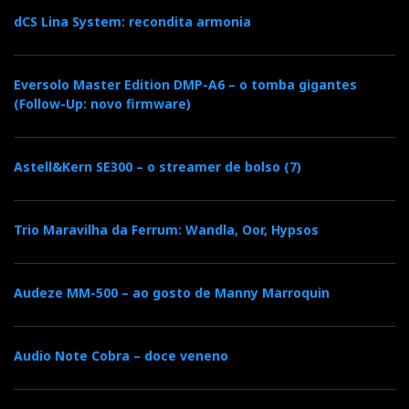
dCS Lina System: recondita armonia
e
t
g
k
n
b
t
l
e
Eversolo Master Edition DMP-A6 – o tomba gigantes
t
(Follow-Up: novo firmware)
o
e
e
d
e
Astell&Kern SE300 – o streamer de bolso (7)
o
r
+
I
r
k
n
e
Trio Maravilha da Ferrum: Wandla, Oor, Hypsos
s
Audeze MM-500 – ao gosto de Manny Marroquin
t
Audio Note Cobra – doce veneno