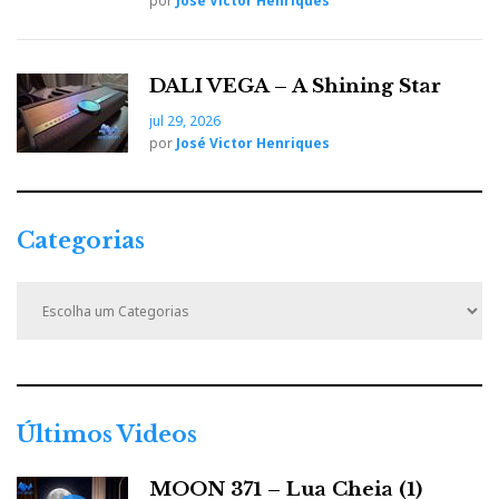
por
José Victor Henriques
associados a este tipo de soluções em colunas de
pequeno porte.
DALI VEGA – A Shining Star
jul 29, 2026
por
José Victor Henriques
Categorias
C
a
t
e
g
o
O resultado é algo que parecia até agora impossível:
r
um som “em grande”, com um palco estéreo alargado,
Últimos Videos
i
que tipicamente apenas se encontram em colunas
a
MOON 371 – Lua Cheia (1)
muito maiores, numa caixa que mede apenas 30,2 x
s