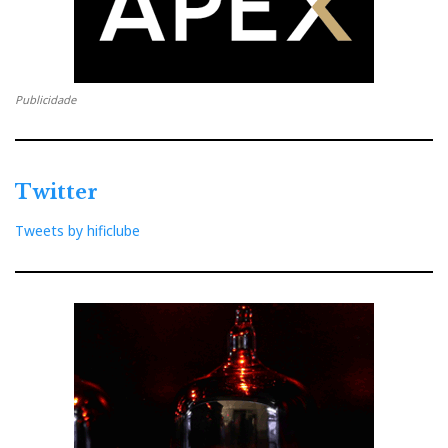
versão pode ser encontrada apenas nas Blade e nestas
novas mini-monitoras LS50.
Publicidade
A KEF é distribuída em exclusivo em Portugal pela
Infinite Connections
, que irá disponibilizar as LS50
já durante o mês de Julho por um preço aproximado
de €999 (par).
Twitter
Tweets by hificlube
Nota: texto da responsabilidade de
Infinite
Connections
Para saber mais sobre as KEF LS50
:
Informação no site da KEF:
www.kef.com/html/en/showroom/flagship_hi-
fi_series/LS50/overview/