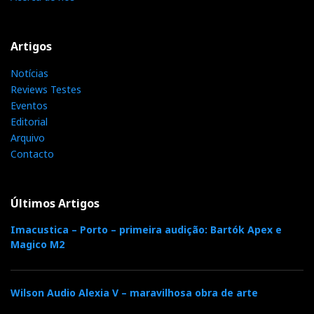
Uma das mais conceituadas marcas de regeneradores
Artigos
de corrente high-end é representada em exclusivo em
Notícias
Portugal pela Imacústica.
Reviews Testes
Eventos
Editorial
Com uma ampla gama de produtos, com especial
Arquivo
destaque para os regeneradores de corrente, os
Contacto
melhores e mais eficazes do mercado.
Últimos Artigos
Imacustica – Porto – primeira audição: Bartók Apex e
Magico M2
Wilson Audio Alexia V – maravilhosa obra de arte