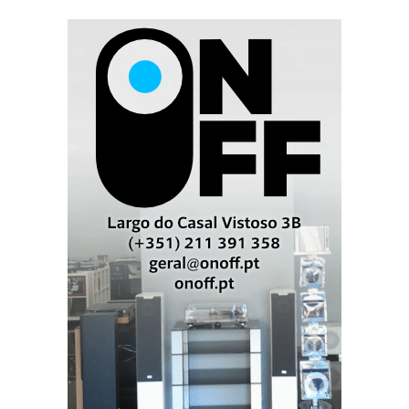
usando complexos modelos informáticos 3D,
dinâmica de fluidos e tecnologias patenteadas que
foram usadas pela primeira vez no projeto KEF Blade,
que é actualmente o pináculo do know-how KEF.