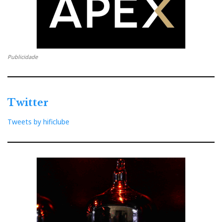
Publicidade
Twitter
Tweets by hificlube