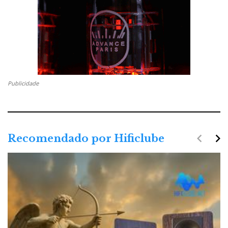
Publicidade
navigate_before
navigate_next
Recomendado por Hificlube