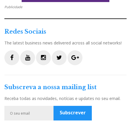
Publicidade
o
r
+
I
r
k
n
e
Redes Sociais
s
The latest business news delivered across all social networks!
t
F
Y
I
T
G
a
o
n
w
o
c
u
s
i
o
Subscreva a nossa mailing list
e
t
t
t
g
b
u
a
t
l
Receba todas as novidades, notícias e updates no seu email.
o
b
g
e
e
o
e
r
r
P
Subscrever
k
a
l
m
u
s