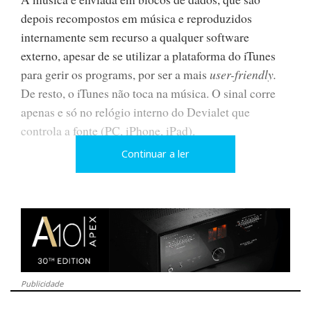
depois recompostos em música e reproduzidos
internamente sem recurso a qualquer software
externo, apesar de se utilizar a plataforma do iTunes
para gerir os programs, por ser a mais
user-friendly.
De resto, o iTunes não toca na música. O sinal corre
apenas e só no relógio interno do Devialet que
controla a fonte (PC, iPhone, iPad).
Continuar a ler
O Streamer é compatível com tudo, incluindo lossless
FLACs, com resoluções até 192kHz. E agora a
melhor notícia: o módulo
plug-in
vai estar pronto em
grátis!
Setembro e será
para todos os donos legítimos
de D-Premiers registados.
Publicidade