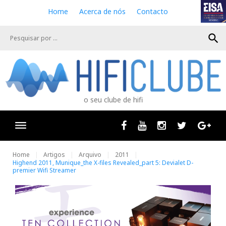
S
Home
Acerca de nós
Contacto
k
i
search
p
t
o
c
o
n
o seu clube de hifi
t
e
n
Facebook
Youtube
Instagram
Twitter
Goog
t
Home
Artigos
Arquivo
2011
Highend 2011, Munique_the X-files Revealed_part 5: Devialet D-
premier Wifi Streamer