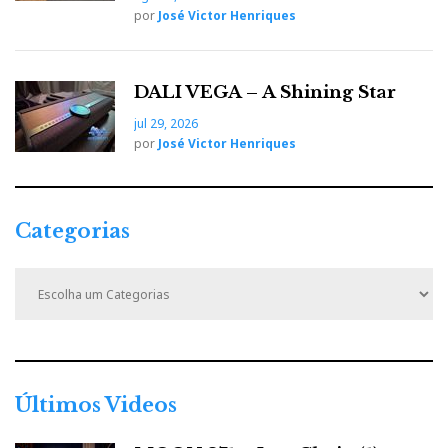
por
José Victor Henriques
DALI VEGA – A Shining Star
jul 29, 2026
por
José Victor Henriques
Categorias
C
a
t
e
g
o
r
Últimos Videos
i
a