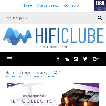
S
Home
Acerca de nós
Contacto
k
i
search
p
t
o
c
o
n
o seu clube de hifi
t
e
n
Facebook
Youtube
Instagram
Twitter
Goog
t
Home
Artigos
Arquivo
2011
Audioshow 2011: Imagens Sonoras