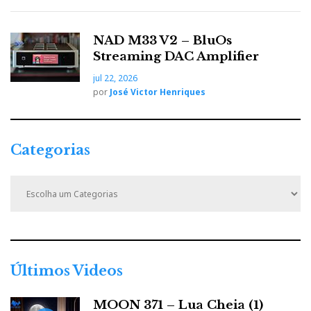
NAD M33 V2 – BluOs
Streaming DAC Amplifier
jul 22, 2026
por
José Victor Henriques
Categorias
C
a
F
T
G
L
Like it? Share it.
t
e
g
a
w
o
i
P
o
r
Últimos Videos
c
i
o
n
i
i
a
MOON 371 – Lua Cheia (1)
s