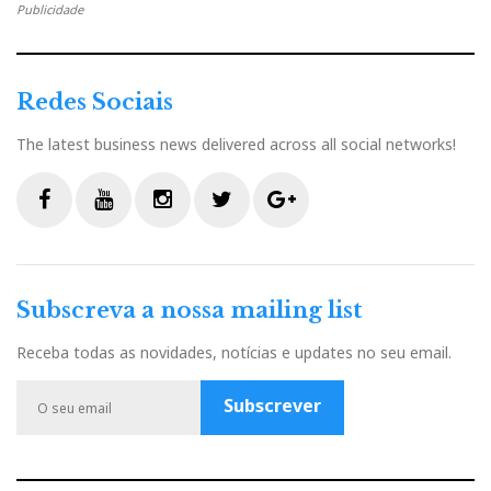
Publicidade
Redes Sociais
The latest business news delivered across all social networks!
F
Y
I
T
G
a
o
n
w
o
c
u
s
i
o
Subscreva a nossa mailing list
e
t
t
t
g
b
u
a
t
l
Receba todas as novidades, notícias e updates no seu email.
o
b
g
e
e
o
e
r
r
P
Subscrever
k
a
l
m
u
s