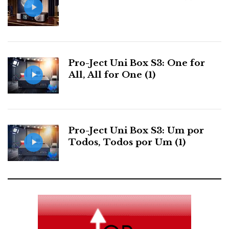
e
t
g
k
n
b
t
l
e
t
o
e
e
d
e
Pro-Ject Uni Box S3: One for
All, All for One (1)
o
r
+
I
r
k
n
e
Pro-Ject Uni Box S3: Um por
s
Todos, Todos por Um (1)
t