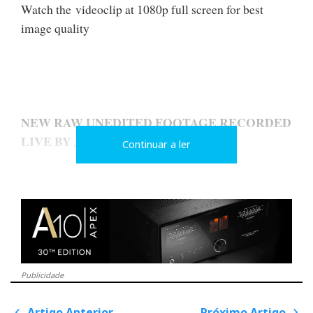
Watch the videoclip at 1080p full screen for best
image quality
NEW RAW UNEDITED FOOTAGE RECORDED
LIVE BY JVH FOR HIFICLUBE
Continuar a ler
AJASOM
Publicidade
Artigo Anterior
Próximo Artigo