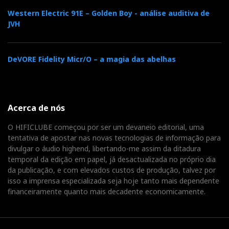
enganar-me a mim próprio, pois, ao olhar para aquela
Western Electric 91E – Golden Boy - análise auditiva de
caixinha de alumínio, não conseguia acreditar que era
JVH
ela a responsável por aquele som todo...
DeVORE Fidelity Micr/O – a magia das abelhas
O simples facto de o Flying Mole CA-S10 se ter
portado com tanta dignidade audiófila perante tão
insígne companhia é por si uma boa carta de
Acerca de nós
recomendação. Que a Sound Eclipse peça por ele
apenas 1 600 euros é que já se pode considerar uma
O HIFICLUBE começou por ser um devaneio editorial, uma
tentativa de apostar nas novas tecnologias de informação para
provocação à concorrência. Se a espantosa
divulgar o áudio highend, libertando-me assim da ditadura
simplicidade e engenho ecológico da Classe D o atrai,
temporal da edição em papel, já desactualizada no próprio dia
não deixe de ouvir o CA-S10 e de o comparar com os
da publicação, e com elevados custos de produção, talvez por
isso a imprensa especializada seja hoje tanto mais dependente
modelos respectivos da Nuforce e Belcanto. Vai ter
financeiramente quanto mais decadente economicamente.
uma surpresa.