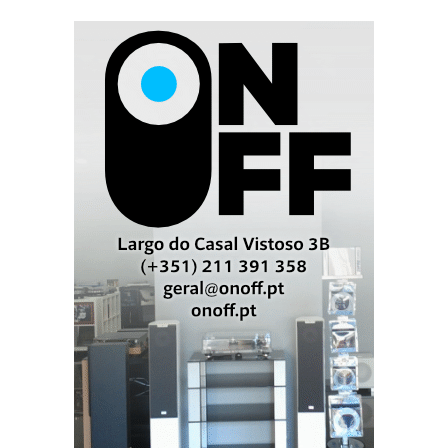
sempre um transístor a deixar passar corrente, o que a
coluna 'vê' é o
rail
positivo ou negativo da fonte de
alimentação e não o andar de saída).
O calcanhar de Aquiles dos amplificadores de Classe
D reside, além da EMI e RFI, interferência
electromagnética e por rádio frequência (bem
controlada aqui), nas características indutivas dos
filtros de saída (as indispensáveis bobinas de
filtragem) que fazem elevar a impedância de saída e a
distorção por intermodulação em função da subida da
frequência do sinal. Ou seja, teoricamente são
perfeitos; na prática, lá têm os seus caprichos como
todos os outros...