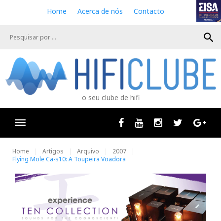
S
Home
Acerca de nós
Contacto
k
i
search
p
t
o
c
o
n
o seu clube de hifi
t
e
n
Facebook
Youtube
Instagram
Twitter
Goog
t
Home
Artigos
Arquivo
2007
Flying Mole Ca-s10: A Toupeira Voadora