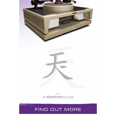
Classe D: cada cor seu paladar. Trata-se de uma
topologia própria (há quem lhe chame 'proprietária')
mais na linha do Nuforce e do Halcro, e menos do
BelCanto que utiliza módulos ICE, tal como o Jeff
Rowland e o Rotel.
Se na Classe A temos transístores que amplificam
ambos os ciclos positivo e negativo do sinal áudio - e
por isso são pouco eficientes e aquecem muito; na
Classe B, temos dois circuitos complementares que
amplificam à vez (
push-pull
), respectivamente o meio
ciclo positivo e negativo - e por isso geram mais
potência e menos calor - com o inconveniente do
'coitus interruptus'
, que se verifica na passagem de
testemunho entre meios-ciclos.