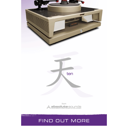
política, segurança interna, passaportes falsos, etc.; e a
dar notícias sobre acidentes, incêndios e outros
perigos eventuais para os turistas, como o
“infamous”
IP5, não faz qualquer referência ao facto de “LP”
serem as iniciais de Luís Pires, o engenheiro
português que colaborou com o suiço Albert
Lukaschek, da Benz, para produzir a que é
considerada como a melhor célula de leitura de LP do
mundo. O nome não é, pois, aqui apenas uma feliz
coincidência.
Luís Pires e João Gonçalves, na CES2022, Las
Vegas (ver Artigos Relacionados)
Luís Pires, especialista em mecânica, trouxe de
Moçambique, sua terra natal, a madeira de ébano
antiga e rara que é um dos segredos da elevada