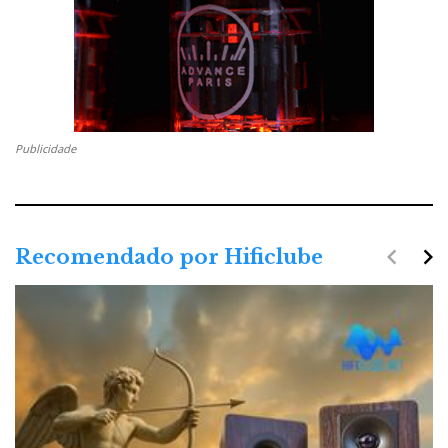
Publicidade
navigate_before
navigate_next
Recomendado por Hificlube