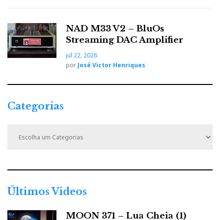
NAD M33 V2 – BluOs
Streaming DAC Amplifier
jul 22, 2026
por
José Victor Henriques
Categorias
C
a
t
e
g
o
r
Últimos Videos
i
a
MOON 371 – Lua Cheia (1)
s