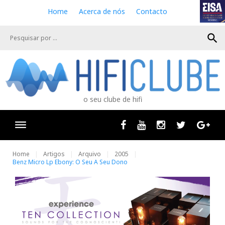
S
Home
Acerca de nós
Contacto
k
i
search
p
t
o
c
o
n
o seu clube de hifi
t
e
n
Facebook
Youtube
Instagram
Twitter
Goog
t
Home
Artigos
Arquivo
2005
Benz Micro Lp Ebony: O Seu A Seu Dono