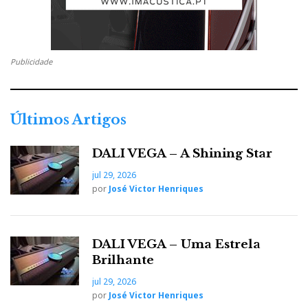
o
e
e
d
e
o
r
+
I
r
Publicidade
k
n
e
Últimos Artigos
s
DALI VEGA – A Shining Star
t
jul 29, 2026
por
José Victor Henriques
DALI VEGA – Uma Estrela
Brilhante
jul 29, 2026
por
José Victor Henriques