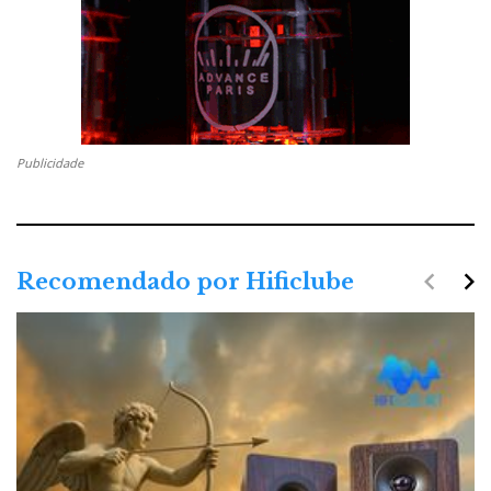
Publicidade
navigate_before
navigate_next
Recomendado por Hificlube