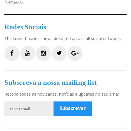
Publicidade
e
t
g
k
n
b
t
l
e
t
Redes Sociais
o
e
e
d
e
The latest business news delivered across all social networks!
o
r
+
I
r
F
Y
I
T
G
k
n
e
a
o
n
w
o
c
u
s
i
o
Subscreva a nossa mailing list
s
e
t
t
t
g
b
u
a
t
l
Receba todas as novidades, notícias e updates no seu email.
t
o
b
g
e
e
o
e
r
r
P
Subscrever
k
a
l
m
u
s