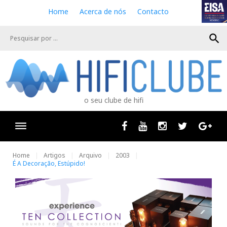
S
Home
Acerca de nós
Contacto
k
i
search
p
t
o
c
o
n
o seu clube de hifi
t
e
n
Facebook
Youtube
Instagram
Twitter
Goog
t
Home
Artigos
Arquivo
2003
É A Decoração, Estúpido!