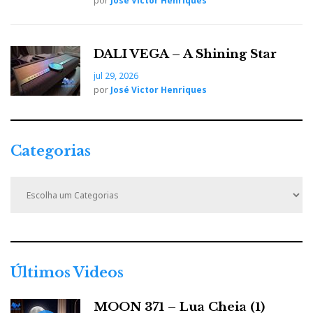
por
José Victor Henriques
DALI VEGA – A Shining Star
jul 29, 2026
por
José Victor Henriques
Categorias
C
a
t
e
g
o
r
Últimos Videos
i
a
MOON 371 – Lua Cheia (1)
s