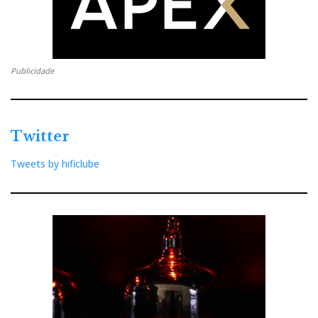
Publicidade
Twitter
Tweets by hificlube