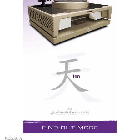
só vai piorar as coisas ao contrário do que se apregoa).
Creio, aliás, que o inusitado apoio comercial que tem
nos E.U.A. se deve, antes de mais, ao facto de ajudar a
vender os televisores de alta definição que apanham
pó nas lojas, porque os programas emitidos em HDTV
são poucos e não justificam o investimento (cerca de
5.000 euros). Mas para quem em Portugal comprou
projectores, como o excelente Sim2 HT300, esta é
talvez a única forma de obter já hoje o máximo
resultado possível: 1080i ou 720p de resolução, sem
ter de esperar por um formato - Blu-ray - que pode
demorar três a cinco anos até chegar ao mercado
mundial.
Se é daqueles que não podem esperar, está à espera de
quê?...
Publicidade