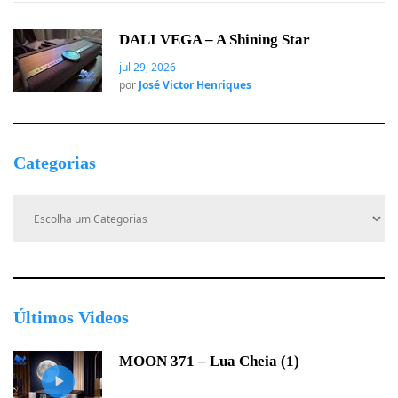
DALI VEGA – A Shining Star
jul 29, 2026
por
José Victor Henriques
Categorias
C
a
t
e
g
o
r
Últimos Videos
i
a
MOON 371 – Lua Cheia (1)
s