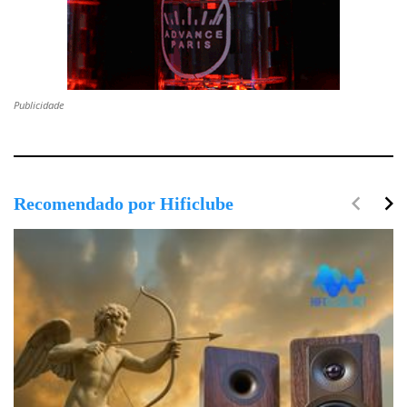
Publicidade
navigate_before
navigate_next
Recomendado por Hificlube