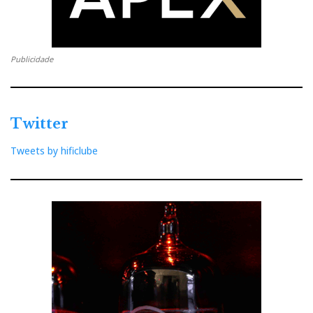
Publicidade
Twitter
Tweets by hificlube