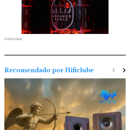
Publicidade
navigate_before
navigate_next
Recomendado por Hificlube