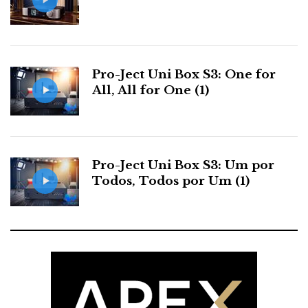
e
t
g
k
n
b
t
l
e
t
Pro-Ject Uni Box S3: One for
o
e
e
d
e
All, All for One (1)
o
r
+
I
r
k
n
e
Pro-Ject Uni Box S3: Um por
Todos, Todos por Um (1)
s
t