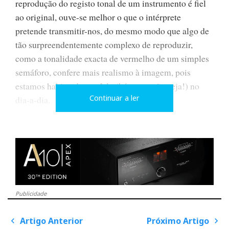
reprodução do registo tonal de um instrumento é fiel
ao original, ouve-se melhor o que o intérprete
pretende transmitir-nos, do mesmo modo que algo de
tão surpreendentemente complexo de reproduzir,
como a tonalidade exacta de vermelho de um simples
semáforo, confere mais realismo à imagem, pois
estamos habituados a vê-lo (há quem não veja!) no
Continuar a ler
dia-a-dia.
Os melhores projectores continuam a ser os mamutes
de três tubos de nove polegadas do tipo CRT - um para
cada cor primária: vermelho, verde e azul. São
pesados, enormes, caros, barulhentos, aquecem que se
fartam e são difíceis de afinar - numa palavra são
Publicidade
pouco domésticos. Ao longo dos anos, tenho assistido
Artigo Anterior
Próximo Artigo
às vãs tentativas dos fabricantes para obter a mesma
P
o