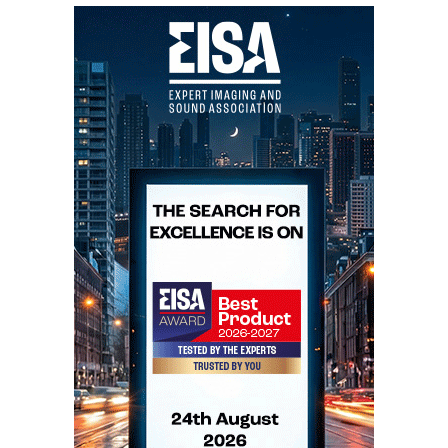
ecrã toda a escala de cinzentos antes só possível com
um projector CRT. Com o HT300 um negro não
desaparece no escuro indistinto do palco, continua lá:
vê-se. É certo que a especificação para o contraste
(1:1100) do HT300 bate o record mundial, mas isso
não explica tudo. Num projector DLP, o contraste é
mais importante que a luminosidade (800 AINSI
lumens). Assim, a melhor imagem exige, hélas, uma
sala completamente às escuras. Mas ver, por exemplo,
«Moulin-Rouge», em DVD, no escurinho do cinema,
projectado pelo HT300, é uma experiência
maravilhosa: uma orgia de cores com especial
incidência no vermelho - et pour cause. A perfeição
colorimétrica do HT300 permite distinguir todas as
«nuances» de cor presentes no filme, sem efeito de
«arco-íris» ou pixelização, como o da gota de sangue