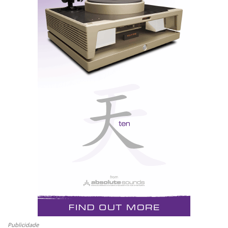
italiano e tem um belíssimo design de Giorgio
Rivoldini, da escola Pininfarina (pode até optar pelo
vermelho Ferrari). Foi concebido a pensar no
utilizador doméstico: é leve, silencioso (o som da
ventoinha não passa de um sussurro morno), não tem
fugas de luz para os lados (a respiração faz-se por
baixo) e pode ser colocado numa posição elevada (ou
até no tecto de cabeça para baixo), pois tem selector
de inversão e compensação do efeito de trapézio, e
bem atrás de nós, graças à concentração do feixe de
luz, evitando-se a desagradável colocação entre o
espectador e o ecrã. Todos os parâmetros são
seleccionáveis por meio de controlo remoto (único
senão: não é retroiluminado) com monitorização no
ecrã.
A versatilidade do HT300 é apenas uma das suas
Publicidade