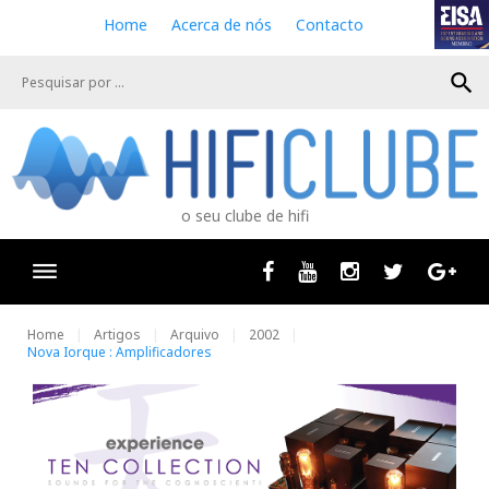
S
Home
Acerca de nós
Contacto
k
i
search
p
t
o
c
o
n
o seu clube de hifi
t
e
n
Facebook
Youtube
Instagram
Twitter
Goog
t
Home
Artigos
Arquivo
2002
Nova Iorque : Amplificadores