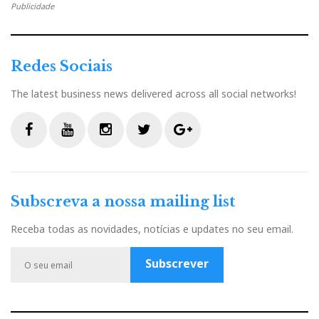
Publicidade
Redes Sociais
The latest business news delivered across all social networks!
F
Y
I
T
G
a
o
n
w
o
c
u
s
i
o
Subscreva a nossa mailing list
e
t
t
t
g
b
u
a
t
l
Receba todas as novidades, notícias e updates no seu email.
o
b
g
e
e
o
e
r
r
P
Subscrever
k
a
l
m
u
s