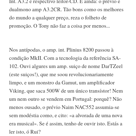
Int. A3.2 e respectivo leitor-CD. E ainda: o prévio e
dualmono amp A3.2CR. Tão bons como os melhores
do mundo a qualquer preço, reza o folheto de
promoção. O Tony não faz a coisa por menos...
Nos antípodas, o amp. int. Plinius 8200 passou à
condição MkII. Com a tecnologia da referência SA-
102. Ouvi algures um amp. suiço de nome DarTZeel
(este suiços!), que me soou revolucionariamente
limpo, e um monstro da Gamut, um amplificador
Viking, que saca 500W de um único transístor! Nem
um nem outro se vendem em Portugal: porquê? Não
menos ousado, o prévio Naim NAC552 assumia-se
sem modéstia como, e cito: «a alvorada de uma nova
era musical». Se é assim, tenho de ouvir isto. Estás a
ler isto, ó Rui?