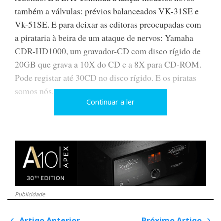
também a válvulas: prévios balanceados VK-31SE e
Vk-51SE. E para deixar as editoras preocupadas com
a pirataria à beira de um ataque de nervos: Yamaha
CDR-HD1000, um gravador-CD com disco rígido de
20GB que grava a 10X do CD e a 8X para CD-ROM.
Pode registar até 30CD no disco rígido. E os piratas
somos nós...
Continuar a ler
F
T
G
L
Like it? Share it.
a
w
o
i
P
Publicidade
c
i
o
n
i
Artigo Anterior
Próximo Artigo