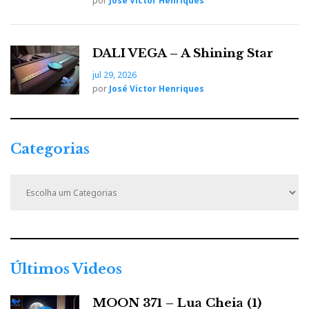
por
José Victor Henriques
DALI VEGA – A Shining Star
jul 29, 2026
por
José Victor Henriques
Categorias
C
a
t
e
g
o
r
Últimos Videos
i
a
MOON 371 – Lua Cheia (1)
s