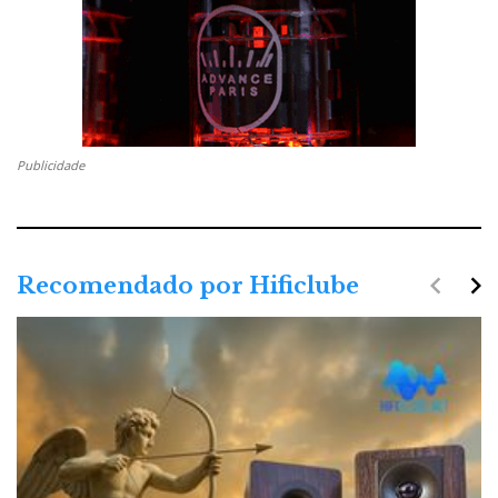
Publicidade
navigate_before
navigate_next
Recomendado por Hificlube