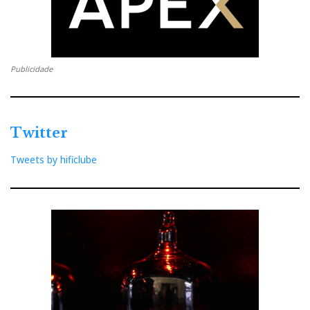
Publicidade
Twitter
Tweets by hificlube