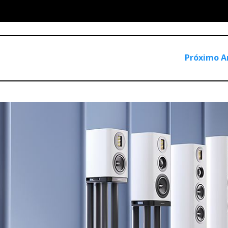
Próximo A
a do Eversolo Play (em baixo). O Play tem touchscreen e amplificaç
balanceadas e dupla saída para auscultadores.
bem distribuídas: saídas analógicas RCA e XLR balanceadas (est
B-A e C, entrada combinada RCA/óptica, HDMI eARC para conex