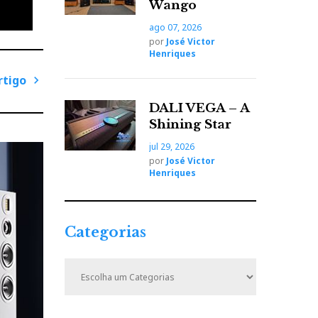
Wango
ago 07, 2026
por
José Victor
Henriques
rtigo
P
DALI VEGA – A
r
Shining Star
ó
jul 29, 2026
x
por
José Victor
i
Henriques
m
o
A
ão de
Categorias
r
t
C
i
a
reia
t
g
ão à
e
o