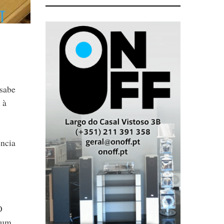
 sabe
 à
ência
O
u um