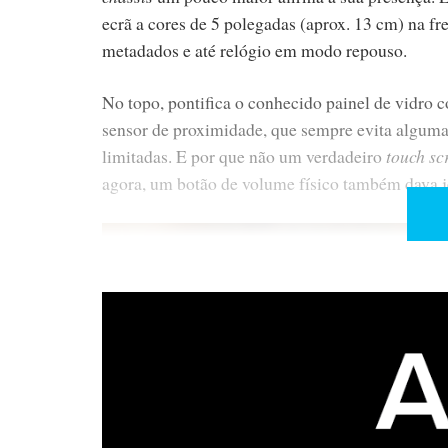
ecrã a cores de 5 polegadas (aprox. 13 cm) na fr
metadados e até relógio em modo repouso.
No topo, pontifica o conhecido painel de vidro 
sensor de proximidade, que sempre evita alguma
limitadas. E por que não um verdadeiro
touch s
agora, um botão de volume físico também dava j