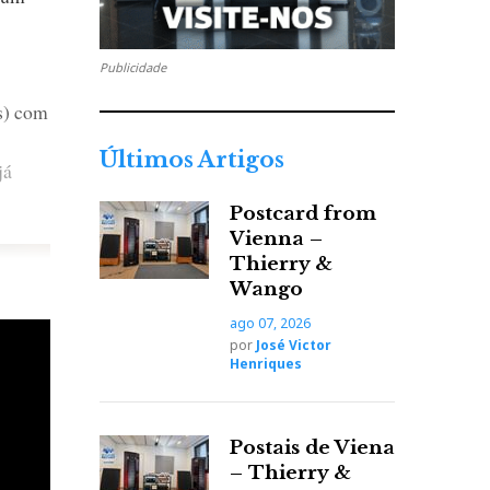
Publicidade
as) com
Últimos Artigos
já
Postcard from
Vienna –
Thierry &
Wango
ago 07, 2026
por
José Victor
Henriques
Postais de Viena
– Thierry &