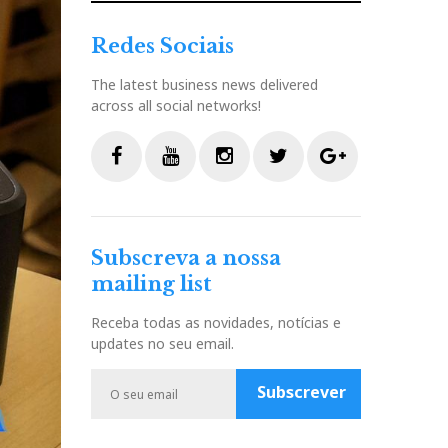
Redes Sociais
The latest business news delivered
across all social networks!
F
Y
I
T
G
a
o
n
w
o
c
u
s
i
o
Subscreva a nossa
e
t
t
t
g
mailing list
b
u
a
t
l
o
b
g
e
e
Receba todas as novidades, notícias e
o
e
r
r
P
updates no seu email.
k
a
l
m
u
Subscrever
s