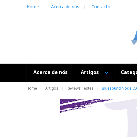
S
Home
Acerca de nós
Contacto
k
i
p
t
o
c
o
n
t
e
Acerca de nós
Artigos
Catego
n
t
Home
Artigos
Reviews Testes
Bluesound Node I