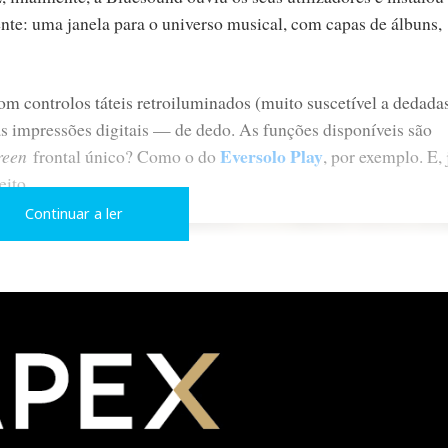
ente: uma janela para o universo musical, com capas de álbuns,
com controlos táteis retroiluminados (muito suscetível a dedad
s impressões digitais — de dedo. As funções disponíveis são
Eversolo Play
creen
frontal único? Como o do
, por exemplo. E, 
eito.
Continuar a ler