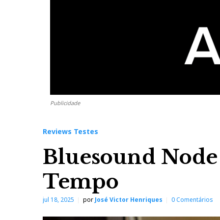
Publicidade
Reviews Testes
Bluesound Node
Tempo
jul 18, 2025
por
José Victor Henriques
0 Comentários