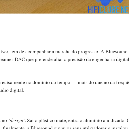
eviver, tem de acompanhar a marcha do progresso. A Bluesound
amer-DAC que pretende aliar a precisão da engenharia digital
 precisamente no domínio do tempo — mais do que no da frequ
dio digital.
e no
‘design’
. Sai o plástico mate, entra o alumínio anodizado. 
 finalmente, a Bluesound ouviu os seus utilizadores e instalo