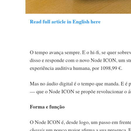
Read full article in English here
O tempo avança sempre. E o hi-fi, se quer sobr
disso e responde com o novo Node ICON, um stre
experiência auditiva humana, por 1098,99 €.
Mas no áudio digital é o tempo que manda. E é
— que o Node ICON se propõe revolucionar o áu
Forma e função
O Node ICON é, desde logo, um passo em frent
chassis
um pouco maior afirma a sua presença. E,