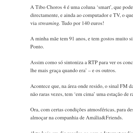
A Tibo Choros 4 é uma coluna ‘smart’, que pode s
directamente, e ainda ao computador e TV, o que 
via
streaming.
Tudo por 140 euros!
A minha mãe tem 91 anos, e tem gostos muito si
Ponto.
Assim como só sintoniza a RTP para ver os concu
lhe mais graça quando era’ – e os outros.
Acontece que, na área onde resido, o sinal FM d
não raras vezes, tem ‘em cima’ uma estação de r
Ora, com certas condições atmosféricas, para des
almoçar na companhia de Amália&Friends.
‘Isto hoje em dia resolve-se com a Internet radi