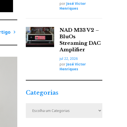
 para
por
José Victor
oros 4
Henriques
NAD M33 V2 –
 tipo
rtigo
BluOs
 na
P
Streaming DAC
para
r
Amplifier
ó
jul 22, 2026
x
por
José Victor
i
Henriques
m
o
A
Categorias
r
t
C
i
a
t
g
e
o