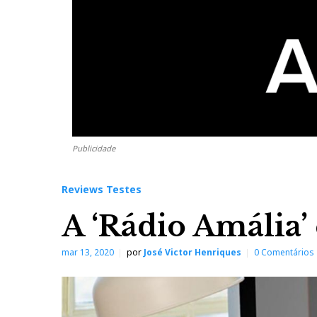
Publicidade
Reviews Testes
A ‘Rádio Amália’
mar 13, 2020
por
José Victor Henriques
0 Comentários