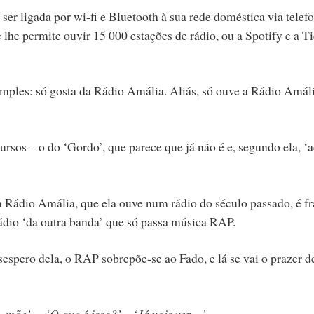
er ligada por wi-fi e Bluetooth à sua rede doméstica via telef
lhe permite ouvir 15 000 estações de rádio, ou a Spotify e a Ti
mples: só gosta da Rádio Amália. Aliás, só ouve a Rádio Amáli
rsos – o do ‘Gordo’, que parece que já não é e, segundo ela, ‘
a Rádio Amália, que ela ouve num rádio do século passado, é fr
ádio ‘da outra banda’ que só passa música RAP.
espero dela, o RAP sobrepõe-se ao Fado, e lá se vai o prazer d
o, mãe’
. –
‘O que é isso?’ – ‘Já vais ver…’.