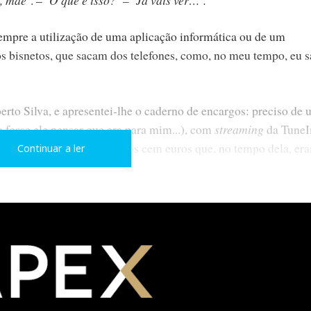
mpre a utilização de uma aplicação informática ou de um
dos bisnetos, que sacam dos telefones, como, no meu tempo, eu 
erto Silva, e apresentei-lhe o caderno de encargos: preciso de
fosse ele pensar que era para mim...), com
streaming
da TuneI
co botão e custe na casa dos cem euros que, no tempo dela, er
Continuar a ler
r 149,99€. Já dava para uma casa com garagem e quintal, mas 
e o caderno de encargos.
 DAC da Wadax que custa 130.000 euros (voltámos ao tempo em
mprar uma casa), nunca tinha ouvido falar na Tibo Audio.