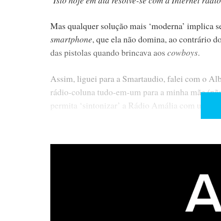
Mas qualquer solução mais ‘moderna’ implica se
smartphone
, que ela não domina, ao contrário 
das pistolas quando brincava aos
cowboys
.
Assim, liguei para a Smartaudio, falei com o Alb
rádio-coluna tudo-em-um para a minha mãe (não 
permita ‘sintonizar’ a Rádio Amália com um úni
contos e davam para comprar uma casa!
A resposta veio rápida: Tibo Audio Choros 4, po
actual pareceu-me razoável, desde que cumpriss
Eu, que ainda na semana passada, fui ouvir um
preço de um único aparelho dá outra vez para co