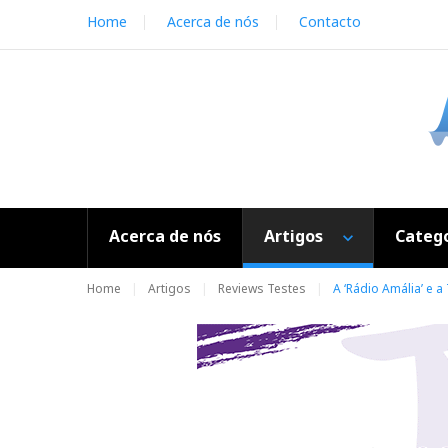
S
Home
Acerca de nós
Contacto
k
i
p
t
o
c
o
n
t
e
Acerca de nós
Artigos
Catego
n
t
Home
Artigos
Reviews Testes
A ‘Rádio Amália’ e 