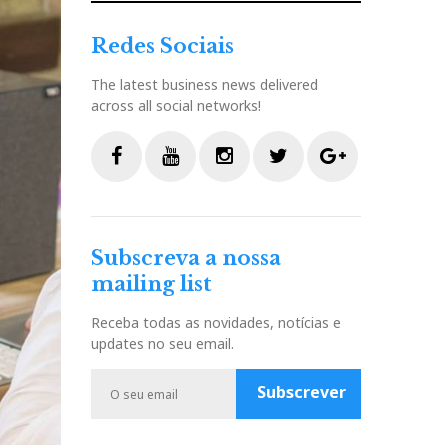
Redes Sociais
The latest business news delivered
across all social networks!
F
Y
I
T
G
a
o
n
w
o
c
u
s
i
o
Subscreva a nossa
e
t
t
t
g
mailing list
b
u
a
t
l
o
b
g
e
e
Receba todas as novidades, notícias e
o
e
r
r
P
updates no seu email.
k
a
l
m
u
Subscrever
s