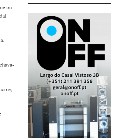
one ou
dal
a.
achava-
aco e,
e