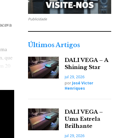
Publicidade
sacava
Últimos Artigos
 uma
n, que
DALI VEGA – A
am 20
Shining Star
jul 29, 2026
por
José Victor
Henriques
o preço
DALI VEGA –
 que o
Uma Estrela
Brilhante
jul 29, 2026