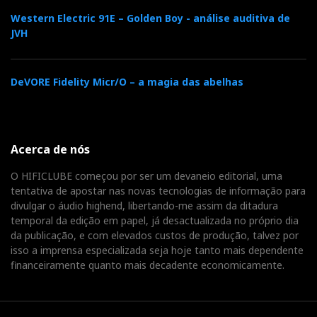
Western Electric 91E – Golden Boy - análise auditiva de
JVH
Sony
DeVORE Fidelity Micr/O – a magia das abelhas
Sony exactamente. A Sony tem altos e baixos, quando
Acerca de nós
se trata de áudio highend. Tem uma vocação mais,
digamos, de electrónica de consumo. Mas, de vez em
O HIFICLUBE começou por ser um devaneio editorial, uma
quando, dá carta branca aos seus engenheiros para
tentativa de apostar nas novas tecnologias de informação para
divulgar o áudio highend, libertando-me assim da ditadura
construírem o melhor produto sem se preocuparem
temporal da edição em papel, já desactualizada no próprio dia
com o preço.
da publicação, e com elevados custos de produção, talvez por
isso a imprensa especializada seja hoje tanto mais dependente
financeiramente quanto mais decadente economicamente.
Foi o que aconteceu com as colunas Sony SS-AR1,
muito elogiadas pela crítica mundial.