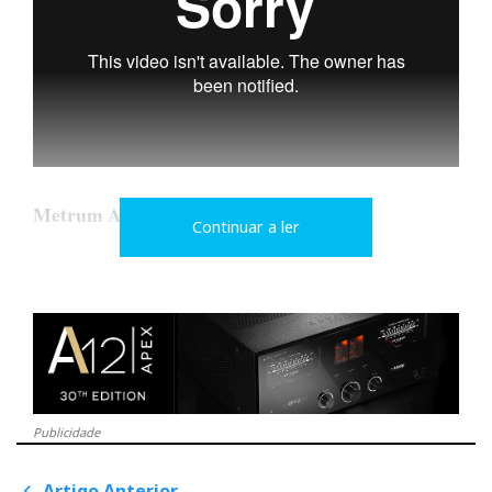
Metrum Acoustics
Continuar a ler
Dou a mão à palmatória: admito que, não fora o
pessoal da Ultimate Audio Elite me ter apresentado
esta marca, numa das minhas últimas visitas, e eu nem
sabia que o Metrum Hex DAC existia.
Publicidade
Mas existe e tem um som muito analógico, fruto da
Artigo Anterior