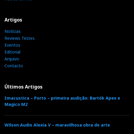
Artigos
Notícias
Reviews Testes
Eventos
Editorial
Arquivo
Contacto
Sonus faber/McIntosh PA
Últimos Artigos
Este video do concerto de Carlos Santana no Festival
Imacustica – Porto – primeira audição: Bartók Apex e
Magico M2
de Montreux 2011 teve tanto sucesso, quando o
apresentei em 'Excentricidades', que resolvi repeti-lo
com um pouco mais de tempo.
Wilson Audio Alexia V – maravilhosa obra de arte