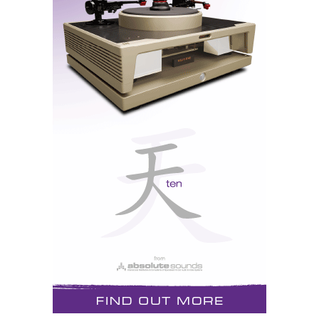
msb technologies
A msb começou por ser uma empresa de carolas,
quase de vão de escada, mas sempre um passo à frente
no domínio da tecnologia digital. O design dos seus
produtos (os famosos amplificadores ouriço - ver
Highend 2013: Novidades - são um bom exemplo.