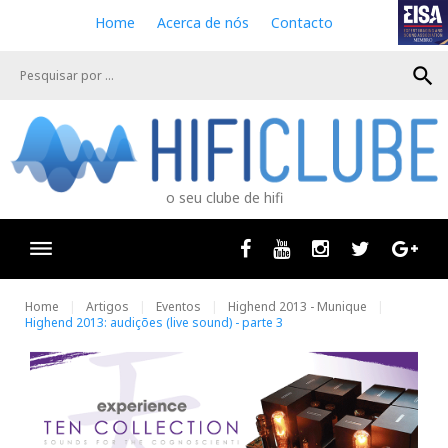
S
Home
Acerca de nós
Contacto
k
i
search
p
t
o
c
o
n
o seu clube de hifi
t
e
n
Facebook
Youtube
Instagram
Twitter
Goog
t
Home
Artigos
Eventos
Highend 2013 - Munique
Highend 2013: audições (live sound) - parte 3