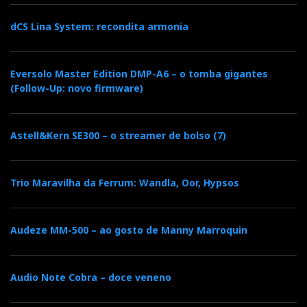
Trata-se do PA engendrado por Livio Cucuzza, da
dCS Lina System: recondita armonia
sonus faber, composto por uma bateria de colunas
Venere Center e subs Cremona, superalimentados por
Eversolo Master Edition DMP-A6 – o tomba gigantes
um trio de McIntosh MC601.
(Follow-Up: novo firmware)
O resultado é o que se ouve aqui, com a ressalva de
Astell&Kern SE300 – o streamer de bolso (7)
que ao vivo o impacto era naturalmente outro.
Trio Maravilha da Ferrum: Wandla, Oor, Hypsos
Audeze MM-500 – ao gosto de Manny Marroquin
Audio Note Cobra – doce veneno