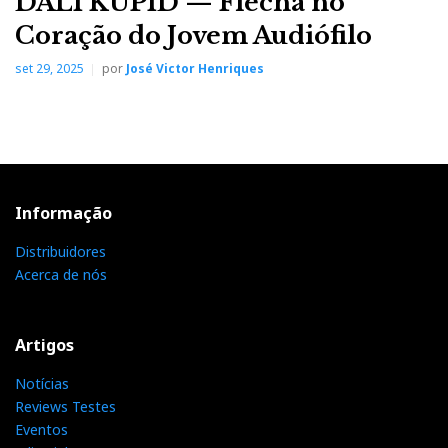
DALI KUPID — Flecha no
Coração do Jovem Audiófilo
set 29, 2025
por
José Victor Henriques
Informação
Distribuidores
Acerca de nós
Artigos
Notícias
Reviews Testes
Eventos