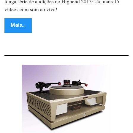
longa série de audições no Highend 2013: são mais 15
videos com som ao vivo!
Mais...
P
o
s
t
s
n
a
v
i
g
a
t
i
o
n