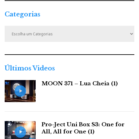
Categorias
C
a
t
e
g
o
r
Últimos Videos
i
a
MOON 371 – Lua Cheia (1)
s
Pro-Ject Uni Box S3: One for
All, All for One (1)